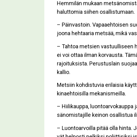
Hem­mi­län mu­kaan met­sä­no­mis­ta­ja
ha­lut­to­mia sii­hen osal­lis­tu­maan.
– Päin­vas­toin. Va­paa­eh­toi­sen suo­j
joo­na heh­taa­ria met­sää, mikä vas­
– Tah­toa met­sien vas­tuul­li­seen h
ei voi ot­taa il­man kor­vaus­ta. Tämä
ra­joi­tuk­sis­ta. Pe­rus­tus­lain suo­
kal­lio.
Met­siin koh­dis­tu­via eri­lai­sia käyt
ki­na­eh­toi­sil­la me­ka­nis­meil­la.
– Hii­li­kaup­pa, luon­to­ar­vo­kaup­pa 
sä­no­mis­ta­jil­le kei­non osal­lis­tua i
– Luon­to­ar­voil­la pi­tää ol­la hin­ta.
vät hel­pos­ti pel­kik­si po­liit­ti­sik­s