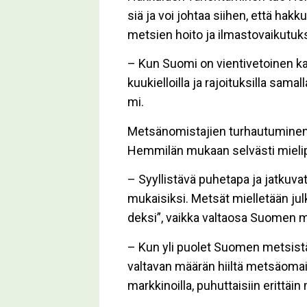
siä ja voi joh­taa sii­hen, et­tä hak­ku
met­sien hoi­to ja il­mas­to­vai­ku­tuk
– Kun Suo­mi on vien­ti­ve­toi­nen ka
kuu­kiel­loil­la ja ra­joi­tuk­sil­la sa­m
mi.
Met­sä­no­mis­ta­jien tur­hau­tu­mi­nen
Hem­mi­län mu­kaan sel­väs­ti mie­li­p
– Syyl­lis­tä­vä pu­he­ta­pa ja jat­ku­v
mu­kai­sik­si. Met­sät miel­le­tään ju
dek­si”, vaik­ka val­ta­o­sa Suo­men m
– Kun yli puo­let Suo­men met­sis­tä 
val­ta­van mää­rän hiil­tä met­sä­o­mai­
mark­ki­noil­la, pu­hut­tai­siin erit­tä