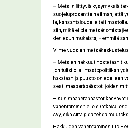
– Met­siin liit­ty­viä ky­sy­myk­siä tar­ka
suo­je­lup­ro­sent­tei­na il­man, et­tä 
le, kan­san­ta­lou­del­le tai il­mas­tol­
siin, mikä ei ole met­sä­no­mis­ta­jie
den edun mu­kais­ta, Hem­mi­lä sa­
Vii­me vuo­sien met­sä­kes­kus­te­lua on
– Met­sien hak­kuut nos­te­taan ti­kun 
jon tu­li­si ol­la il­mas­to­po­li­tii­
ha­ka­taan ja puus­to on edel­leen vah­va 
ses­ti maa­pe­rä­pääs­töt, joi­den mit­
– Kun maa­pe­rä­pääs­töt kas­va­vat 
vä­hen­tä­mi­nen ei ole rat­kai­su on
syy, ei­kä sii­tä pidä teh­dä muu­tok
Hak­kui­den vä­hen­tä­mi­nen tuo Hem