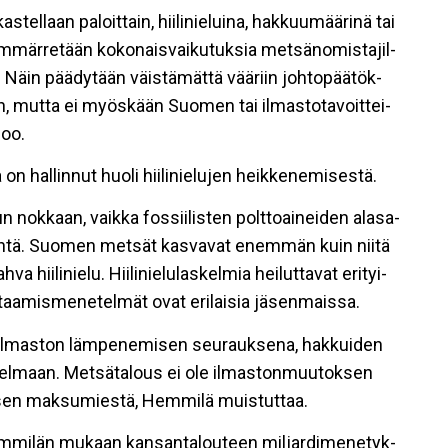
s­tel­laan pa­loit­tain, hii­li­nie­lui­na, hak­kuu­mää­ri­nä tai
ym­mär­re­tään ko­ko­nais­vai­ku­tuk­sia met­sä­no­mis­ta­jil­
le. Näin pää­dy­tään väis­tä­mät­tä vää­riin joh­to­pää­tök­
n, mut­ta ei myös­kään Suo­men tai il­mas­to­ta­voit­tei­
noo.
 hal­lin­nut huo­li hii­li­nie­lu­jen heik­ke­ne­mi­ses­tä.
nok­kaan, vaik­ka fos­sii­lis­ten polt­to­ai­nei­den ala­sa­
kan ydin­tä. Suo­men met­sät kas­va­vat enem­män kuin nii­tä
hii­li­nie­lu. Hii­li­nie­lu­las­kel­mia hei­lut­ta­vat eri­tyi­
taa­mis­me­ne­tel­mät ovat eri­lai­sia jä­sen­mais­sa.
il­mas­ton läm­pe­ne­mi­sen seu­rauk­se­na, hak­kui­den
­gel­maan. Met­sä­ta­lous ei ole il­mas­ton­muu­tok­sen
­sen mak­su­mies­tä, Hem­mi­lä muis­tut­taa.
­mi­län mu­kaan kan­san­ta­lou­teen mil­jar­di­me­ne­tyk­