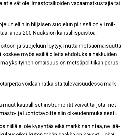
t ei­vät ole il­mas­to­tal­koi­den va­paa­mat­kus­ta­jia tai
e­lun eli niin hil­jai­sen suo­je­lun pii­ris­sä on yli mil­
taa lä­hes 200 Nuuk­si­on kan­sal­lis­puis­toa.
oi­toon ja suo­je­luun löy­tyy, mut­ta met­sä­o­mai­suut­ta
 kos­kee myös esil­lä ol­lei­ta eh­do­tuk­sia hak­kui­den
jaa­ma yk­si­tyi­nen omai­suus on met­sä­po­li­tii­kan pe­rus­
­tö­tar­pei­ta voi­daan rat­kais­ta tu­le­vai­suu­des­sa mark­
ja muut kau­pal­li­set inst­ru­men­tit voi­vat tar­jo­ta met­
l­mas­to- ja luon­to­ta­voit­tei­siin oi­keu­den­mu­kai­ses­ti.
 Jos niil­lä ei ole ky­syn­tää ei­kä mark­ki­na­hin­taa, ne jää­
i is­ku­lau­seik­si, ku­ten tä­hän saak­ka on käy­nyt. Jo­kai­