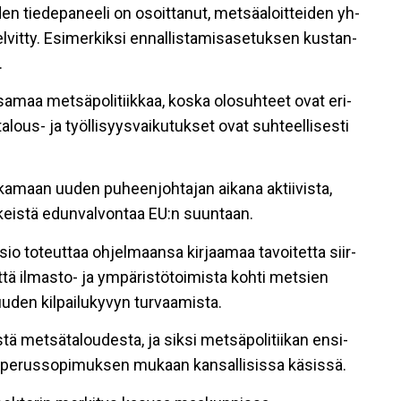
en tie­de­pa­nee­li on osoit­ta­nut, met­sä­a­loit­tei­den yh­
sel­vit­ty. Esi­mer­kik­si en­nal­lis­ta­mi­sa­se­tuk­sen kus­tan­
.
sa­maa met­sä­po­li­tiik­kaa, kos­ka olo­suh­teet ovat eri­
­lous- ja työl­li­syys­vai­ku­tuk­set ovat suh­teel­li­ses­ti
maan uu­den pu­heen­joh­ta­jan ai­ka­na ak­tii­vis­ta,
es­keis­tä edun­val­von­taa EU:n suun­taan.
­sio to­teut­taa oh­jel­maan­sa kir­jaa­maa ta­voi­tet­ta siir­
t­tä il­mas­to- ja ym­pä­ris­tö­toi­mis­ta koh­ti met­sien
u­den kil­pai­lu­ky­vyn tur­vaa­mis­ta.
ä met­sä­ta­lou­des­ta, ja sik­si met­sä­po­li­tii­kan en­si­
yä pe­rus­so­pi­muk­sen mu­kaan kan­sal­li­sis­sa kä­sis­sä.