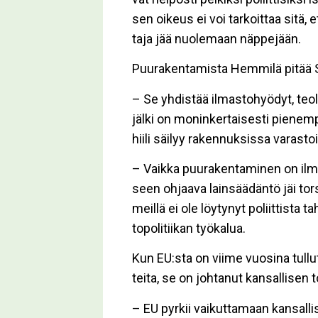
sen oi­keus ei voi tar­koit­taa sitä, e
ta­ja jää nuo­le­maan näp­pe­jään.
Puu­ra­ken­ta­mis­ta Hem­mi­lä pi­tää S
– Se yh­dis­tää il­mas­to­hyö­dyt, te­ol
jäl­ki on mo­nin­ker­tai­ses­ti pie­nem­
hii­li säi­lyy ra­ken­nuk­sis­sa va­ras­
– Vaik­ka puu­ra­ken­ta­mi­nen on il­mas
seen oh­jaa­va lain­sää­dän­tö jäi tor­
meil­lä ei ole löy­ty­nyt po­liit­tis­ta ta
to­po­li­tii­kan työ­ka­lua.
Kun EU:sta on vii­me vuo­si­na tul­lut 
tei­ta, se on joh­ta­nut kan­sal­li­sen t
– EU pyr­kii vai­kut­ta­maan kan­sal­li­s