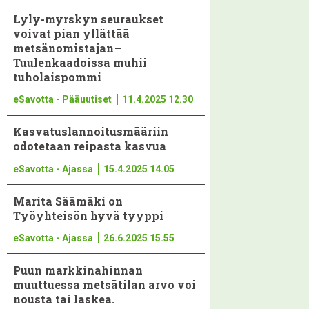
Lyly-myrskyn seuraukset
voivat pian yllättää
metsänomistajan –
Tuulenkaadoissa muhii
tuholaispommi
eSavotta - Pääuutiset
11.4.2025 12.30
Kasvatus­lan­noi­tus­määriin
odotetaan reipasta kasvua
eSavotta - Ajassa
15.4.2025 14.05
Marita Säämäki on
Työyhteisön hyvä tyyppi
eSavotta - Ajassa
26.6.2025 15.55
Puun markkinahinnan
muuttuessa metsätilan arvo voi
nousta tai laskea.