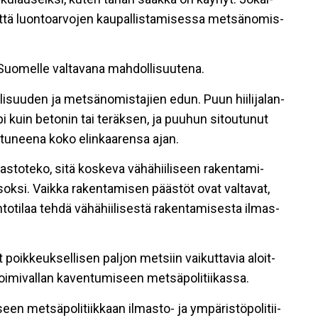
t­tä luon­to­ar­vo­jen kau­pal­lis­ta­mi­ses­sa met­sä­no­mis­
uo­mel­le val­ta­va­na mah­dol­li­suu­te­na.
­li­suu­den ja met­sä­no­mis­ta­jien edun. Puun hii­li­ja­lan­
pi kuin be­to­nin tai te­räk­sen, ja puu­hun si­tou­tu­nut
toi­tu­nee­na koko elin­kaa­ren­sa ajan.
­to­te­ko, sitä kos­ke­va vä­hä­hii­li­seen ra­ken­ta­mi­
sok­si. Vaik­ka ra­ken­ta­mi­sen pääs­töt ovat val­ta­vat,
h­to­ti­laa teh­dä vä­hä­hii­li­ses­tä ra­ken­ta­mi­ses­ta il­mas­
poik­keuk­sel­li­sen pal­jon met­siin vai­kut­ta­via aloit­
oi­mi­val­lan ka­ven­tu­mi­seen met­sä­po­li­tii­kas­sa.
een met­sä­po­li­tiik­kaan il­mas­to- ja ym­pä­ris­tö­po­li­tii­