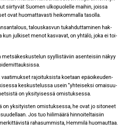
ut siir­ty­vät Suo­men ul­ko­puo­lel­le mai­hin, jois­sa
­set ovat huo­mat­ta­vas­ti hei­kom­mal­la ta­sol­la.
n­san­ta­lous, ta­lous­kas­vun tu­kah­dut­ta­mi­nen hak­
al­la kun jul­ki­set me­not kas­va­vat, on yh­tä­lö, joka ei toi­
 met­sä­kes­kus­te­lun syyl­lis­tä­viin asen­tei­siin nä­kyy
i­de­mit­tauk­sis­sa.
at vaa­ti­muk­set ra­joi­tuk­sis­ta ko­e­taan epä­oi­keu­den­
l­ki­ses­sa kes­kus­te­lus­sa usein ”yh­tei­sek­si omai­suu­
et­sis­tä on yk­si­tyi­ses­sä omis­tuk­ses­sa.
on yk­si­tyis­ten omis­tuk­ses­sa, he ovat jo si­to­neet
suu­del­laan. Jos tuo hii­li­mää­rä hin­noi­tel­tai­siin
in mer­kit­tä­vis­tä ra­ha­sum­mis­ta, Hem­mi­lä huo­maut­taa.