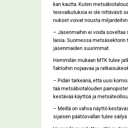
kan kaut­ta. Ku­ten met­sä­bi­o­ta­lou­d
teis­vai­ku­tuk­sia ei ole riit­tä­väs­ti 
nuk­set voi­vat nous­ta mil­jar­dei­hin
– Jä­sen­mai­hin ei voi­da so­vel­taa 
lai­sia. Suo­mes­sa met­sä­sek­to­rin ta
jä­sen­mai­den suu­rim­mat.
Hem­mi­län mu­kaan MTK tu­lee jat­ka­
fak­toi­hin no­jaa­vaa ja rat­kai­su­k
– Pi­dän tär­ke­ä­nä, et­tä uu­si ko­mis
tää met­sä­bi­o­ta­lou­den pai­no­pis­te
kes­tä­vää käyt­töä ja met­sä­te­ol­li­su
– Meil­lä on vah­va näyt­tö kes­tä­väs­t
si­jai­sen pää­tös­val­lan tu­lee säi­l