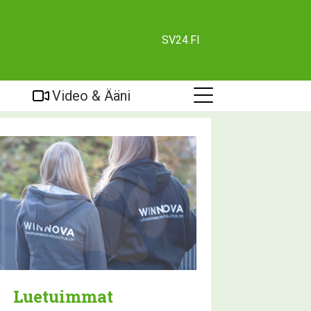
SV24.FI
Video & Ääni
Luetuimmat