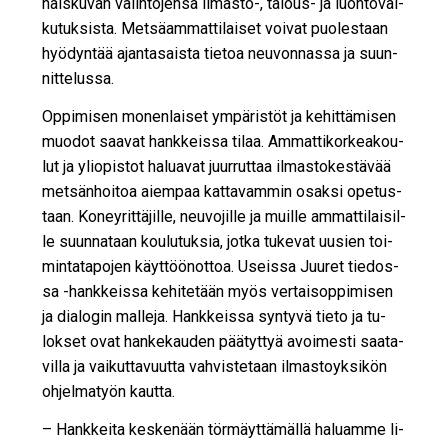
nais­ku­van va­lin­to­jen­sa il­mas­to-, ta­lous- ja luon­to­vai­
ku­tuk­sis­ta. Met­sä­am­mat­ti­lai­set voi­vat puo­les­taan
hyö­dyn­tää ajan­ta­sais­ta tie­toa neu­von­nas­sa ja suun­
nit­te­lus­sa.
Op­pi­mi­sen mo­nen­lai­set ym­pä­ris­töt ja ke­hit­tä­mi­sen
muo­dot saa­vat hank­keis­sa ti­laa. Am­mat­ti­kor­ke­a­kou­
lut ja yli­o­pis­tot ha­lu­a­vat juur­rut­taa il­mas­to­kes­tä­vää
met­sän­hoi­toa ai­em­paa kat­ta­vam­min osak­si ope­tus­
taan. Ko­ney­rit­tä­jil­le, neu­vo­jil­le ja muil­le am­mat­ti­lai­sil­
le suun­na­taan kou­lu­tuk­sia, jot­ka tu­ke­vat uu­sien toi­
min­ta­ta­po­jen käyt­töö­not­toa. Useis­sa Juu­ret tie­dos­
sa -hank­keis­sa ke­hi­te­tään myös ver­tai­sop­pi­mi­sen
ja di­a­lo­gin mal­le­ja. Hank­keis­sa syn­ty­vä tie­to ja tu­
lok­set ovat han­ke­kau­den pää­tyt­tyä avoi­mes­ti saa­ta­
vil­la ja vai­kut­ta­vuut­ta vah­vis­te­taan il­mas­to­yk­si­kön
oh­jel­ma­työn kaut­ta.
– Hank­kei­ta kes­ke­nään tör­mäyt­tä­mäl­lä ha­lu­am­me li­