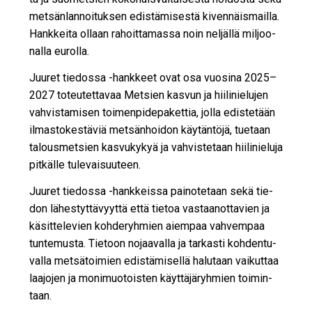
met­sän­lan­noi­tuk­sen edis­tä­mi­ses­tä ki­ven­näis­mail­la.
Hank­kei­ta ol­laan ra­hoit­ta­mas­sa noin nel­jäl­lä mil­joo­
nal­la eu­rol­la.
Juu­ret tie­dos­sa -hank­keet ovat osa vuo­si­na 2025–
2027 to­teu­tet­ta­vaa Met­sien kas­vun ja hii­li­nie­lu­jen
vah­vis­ta­mi­sen toi­men­pi­de­pa­ket­tia, jol­la edis­te­tään
il­mas­to­kes­tä­viä met­sän­hoi­don käy­tän­tö­jä, tu­e­taan
ta­lous­met­sien kas­vu­ky­kyä ja vah­vis­te­taan hii­li­nie­lu­ja
pit­käl­le tu­le­vai­suu­teen.
Juu­ret tie­dos­sa -hank­keis­sa pai­no­te­taan sekä tie­
don lä­hes­tyt­tä­vyyt­tä et­tä tie­toa vas­taa­not­ta­vien ja
kä­sit­te­le­vien koh­de­ryh­mien ai­em­paa vah­vem­paa
tun­te­mus­ta. Tie­toon no­jaa­val­la ja tar­kas­ti koh­den­tu­
val­la met­sä­toi­mien edis­tä­mi­sel­lä ha­lu­taan vai­kut­taa
laa­jo­jen ja mo­ni­muo­tois­ten käyt­tä­jä­ryh­mien toi­min­
taan.