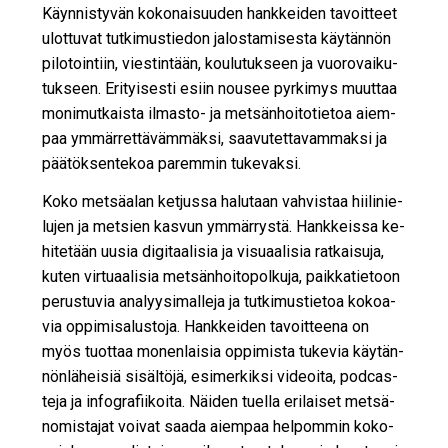
Käyn­nis­ty­vän ko­ko­nai­suu­den hank­kei­den ta­voit­teet
ulot­tu­vat tut­ki­mus­tie­don ja­los­ta­mi­ses­ta käy­tän­nön
pi­lo­toin­tiin, vies­tin­tään, kou­lu­tuk­seen ja vuo­ro­vai­ku­
tuk­seen. Eri­tyi­ses­ti esiin nou­see pyr­ki­mys muut­taa
mo­ni­mut­kais­ta il­mas­to- ja met­sän­hoi­to­tie­toa ai­em­
paa ym­mär­ret­tä­väm­mäk­si, saa­vu­tet­ta­vam­mak­si ja
pää­tök­sen­te­koa pa­rem­min tu­ke­vak­si.
Koko met­sä­a­lan ket­jus­sa ha­lu­taan vah­vis­taa hii­li­nie­
lu­jen ja met­sien kas­vun ym­mär­rys­tä. Hank­keis­sa ke­
hi­te­tään uu­sia di­gi­taa­li­sia ja vi­su­aa­li­sia rat­kai­su­ja,
ku­ten vir­tu­aa­li­sia met­sän­hoi­to­pol­ku­ja, paik­ka­tie­toon
pe­rus­tu­via ana­lyy­si­mal­le­ja ja tut­ki­mus­tie­toa ko­ko­a­
via op­pi­mi­sa­lus­to­ja. Hank­kei­den ta­voit­tee­na on
myös tuot­taa mo­nen­lai­sia op­pi­mis­ta tu­ke­via käy­tän­
nön­lä­hei­siä si­säl­tö­jä, esi­mer­kik­si vi­de­oi­ta, pod­cas­
te­ja ja in­fog­ra­fii­koi­ta. Näi­den tu­el­la eri­lai­set met­sä­
no­mis­ta­jat voi­vat saa­da ai­em­paa hel­pom­min ko­ko­