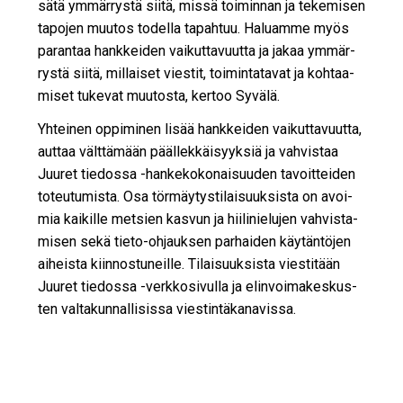
sä­tä ym­mär­rys­tä sii­tä, mis­sä toi­min­nan ja te­ke­mi­sen
ta­po­jen muu­tos to­del­la ta­pah­tuu. Ha­lu­am­me myös
pa­ran­taa hank­kei­den vai­kut­ta­vuut­ta ja ja­kaa ym­mär­
rys­tä sii­tä, mil­lai­set vies­tit, toi­min­ta­ta­vat ja koh­taa­
mi­set tu­ke­vat muu­tos­ta, ker­too Sy­vä­lä.
Yh­tei­nen op­pi­mi­nen li­sää hank­kei­den vai­kut­ta­vuut­ta,
aut­taa vält­tä­mään pääl­lek­käi­syyk­siä ja vah­vis­taa
Juu­ret tie­dos­sa -han­ke­ko­ko­nai­suu­den ta­voit­tei­den
to­teu­tu­mis­ta. Osa tör­mäy­tys­ti­lai­suuk­sis­ta on avoi­
mia kai­kil­le met­sien kas­vun ja hii­li­nie­lu­jen vah­vis­ta­
mi­sen sekä tie­to-oh­jauk­sen par­hai­den käy­tän­tö­jen
ai­heis­ta kiin­nos­tu­neil­le. Ti­lai­suuk­sis­ta vies­ti­tään
Juu­ret tie­dos­sa -verk­ko­si­vul­la ja elin­voi­ma­kes­kus­
ten val­ta­kun­nal­li­sis­sa vies­tin­tä­ka­na­vis­sa.
eSavotta - Uusimmat