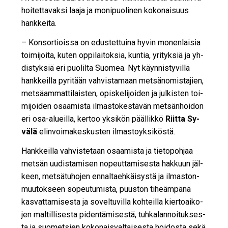
hoi­tet­ta­vak­si laa­ja ja mo­ni­puo­li­nen ko­ko­nai­suus
hank­kei­ta.
– Kon­sor­ti­ois­sa on edus­tet­tui­na hy­vin mo­nen­lai­sia
toi­mi­joi­ta, ku­ten op­pi­lai­tok­sia, kun­tia, yri­tyk­siä ja yh­
dis­tyk­siä eri puo­lil­ta Suo­mea. Nyt käyn­nis­ty­vil­lä
hank­keil­la py­ri­tään vah­vis­ta­maan met­sä­no­mis­ta­jien,
met­sä­am­mat­ti­lais­ten, opis­ke­li­joi­den ja jul­kis­ten toi­
mi­joi­den osaa­mis­ta il­mas­to­kes­tä­vän met­sän­hoi­don
eri osa-alu­eil­la, ker­too yk­si­kön pääl­lik­kö
Riit­ta Sy­
vä­lä
elin­voi­ma­kes­kus­ten il­mas­to­yk­si­kös­tä.
Hank­keil­la vah­vis­te­taan osaa­mis­ta ja tie­to­poh­jaa
met­sän uu­dis­ta­mi­sen no­peut­ta­mi­ses­ta hak­kuun jäl­
keen, met­sä­tu­ho­jen en­nal­ta­eh­käi­sys­tä ja il­mas­ton­
muu­tok­seen so­peu­tu­mis­ta, puus­ton ti­he­äm­pä­nä
kas­vat­ta­mi­ses­ta ja so­vel­tu­vil­la koh­teil­la kier­to­ai­ko­
jen mal­til­li­ses­ta pi­den­tä­mi­ses­tä, tuh­ka­lan­noi­tuk­ses­
ta ja suo­met­sien ko­ko­nais­val­tai­ses­ta hoi­dos­ta sekä