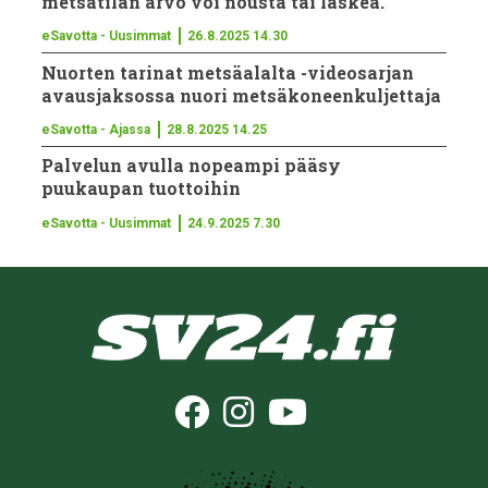
metsätilan arvo voi nousta tai laskea.
eSavotta - Uusimmat
26.8.2025 14.30
Nuorten tarinat metsäalalta -videosarjan
avausjaksossa nuori metsäko­neen­kul­jettaja
eSavotta - Ajassa
28.8.2025 14.25
Palvelun avulla nopeampi pääsy
puukaupan tuottoihin
eSavotta - Uusimmat
24.9.2025 7.30