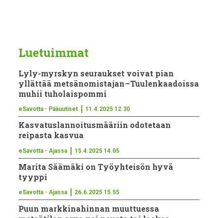
Luetuimmat
Lyly-myrskyn seuraukset voivat pian
yllättää metsänomistajan – Tuulenkaadoissa
muhii tuholaispommi
eSavotta - Pääuutiset
11.4.2025 12.30
Kasvatus­lan­noi­tus­määriin odotetaan
reipasta kasvua
eSavotta - Ajassa
15.4.2025 14.05
Marita Säämäki on Työyhteisön hyvä
tyyppi
eSavotta - Ajassa
26.6.2025 15.55
Puun markkinahinnan muuttuessa