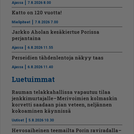
Ajassa
7.8.2026 8.00
Katto on 120 vuotta!
Mielipiteet
7.8.2026 7.00
Jarkko Aholan kesäkiertue Porissa
perjantaina
Ajassa
6.8.2026 11.55
Perseidien tähdenlentoja näkyy taas
Ajassa
6.8.2026 11.40
Luetuimmat
Rauman telakkahallissa vapautuu tilaa
jenkkimurtajalle – Merivoimien kolmaskin
korvetti saadaan pian veteen, neljännen
kokoaminen käynnissä
Uutiset
5.8.2026 10.30
Hevosaiheinen teemailta Porin raviradalla –