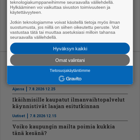
teknologiakumppaneihimme seuraavalla välilehdellä.
den pääs­tä Vi­pel­tä­jät -teos saa uu­den si­joi­tus­pai­
Hylkääminen voi vaikuttaa sivuston toimivuuteen ja
kan, jat­kaa yh­dys­kun­ta­suun­nit­te­li­ja
Sari Ki­vi­o­ja
Po­
käytettävyyteen.
rin kau­pun­gil­ta.
Jotkin teknologiamme voivat käsitellä tietoja myös ilman
suostumusta, jos niillä on siihen oikeutettu peruste. Voit
vastustaa tätä tai muuttaa asetuksiasi milloin tahansa
seuraavalla välilehdellä.
Hyväksyn kaikki
Omat valintani
Uusimmat
Tietosuojakäytäntömme
Vt8:lle uusi asfaltti Tikkula-Hyvelä välille
Ajassa
7.8.2026 12.25
Ikäihmisille kaupatut ilmanvaihtopalvelut
käynnistivät laajan esitutkinnan
Uutiset
7.8.2026 12.15
Voiko kaupungin mailta poimia kukkia
tänä kesänä?