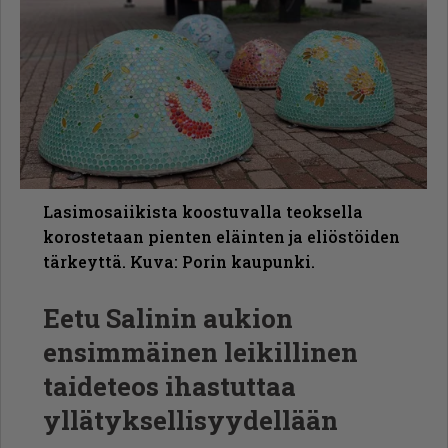
Lasimosaiikista koostuvalla teoksella
korostetaan pienten eläinten ja eliöstöiden
tärkeyttä. Kuva: Porin kaupunki.
Eetu Salinin aukion
ensimmäinen leikillinen
taideteos ihastuttaa
yllätyk­sel­li­syy­dellään