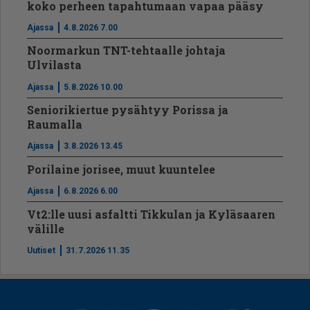
koko perheen tapahtumaan vapaa pääsy
Ajassa
4.8.2026 7.00
Noormarkun TNT-tehtaalle johtaja
Ulvilasta
Ajassa
5.8.2026 10.00
Seniorikiertue pysähtyy Porissa ja
Raumalla
Ajassa
3.8.2026 13.45
Porilaine jorisee, muut kuuntelee
Ajassa
6.8.2026 6.00
Vt2:lle uusi asfaltti Tikkulan ja Kyläsaaren
välille
Uutiset
31.7.2026 11.35