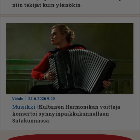
niin tekijät kuin yleisökin
Viihde
24.6.2026 9.00
Mu­siik­ki
Kultaisen Harmonikan voittaja
konsertoi synnyin­paik­ka­kun­nallaan
Satakunnassa