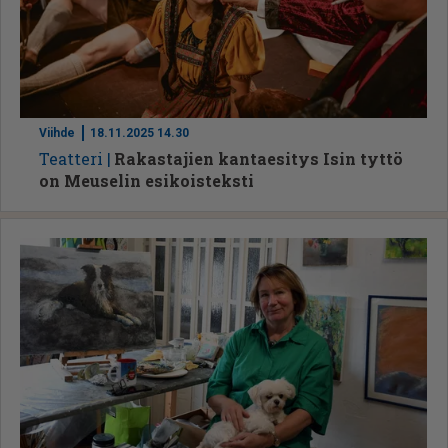
Viihde
18.11.2025 14.30
Te­at­te­ri
Rakastajien kantaesitys Isin tyttö
on Meuselin esikoisteksti