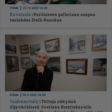
Viihde
16.10.2025 12.00
Ku­va­tai­de
Porilaiseen galleriaan saapuu
tuulahdus Etelä-Ranskaa
Viihde
30.9.2025 10.00
Tai­de­näyt­te­ly
Tuttuja näkymiä
öljyväritöissä: Svetlana Brezitskayalle