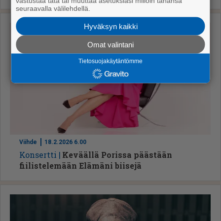
vastustaa tätä tai muuttaa asetuksiasi milloin tahansa
seuraavalla välilehdellä.
Hyväksyn kaikki
Omat valintani
Tietosuojakäytäntömme
Viihde
18.2.2026 6.00
Kon­sert­ti
Keväällä Porissa päästään
fiilistelemään Elämäni biisejä