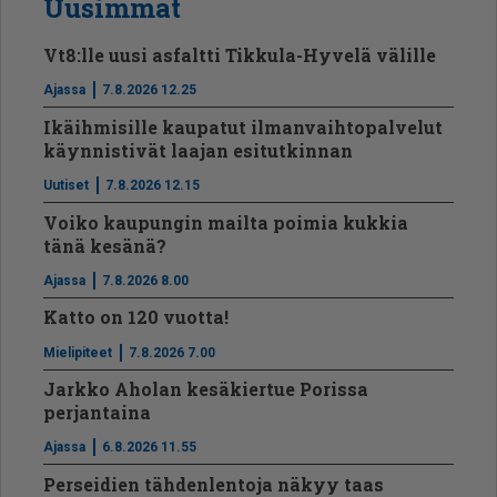
Uusimmat
Vt8:lle uusi asfaltti Tikkula-Hyvelä välille
Ajassa
7.8.2026 12.25
Ikäihmisille kaupatut ilmanvaihtopalvelut
käynnistivät laajan esitutkinnan
Uutiset
7.8.2026 12.15
Voiko kaupungin mailta poimia kukkia
tänä kesänä?
Ajassa
7.8.2026 8.00
Katto on 120 vuotta!
Mielipiteet
7.8.2026 7.00
Jarkko Aholan kesäkiertue Porissa
perjantaina
Ajassa
6.8.2026 11.55
Perseidien tähdenlentoja näkyy taas