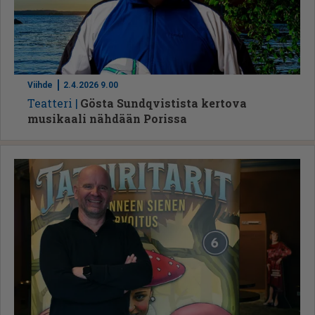
Viihde
2.4.2026 9.00
Te­at­te­ri
Gösta Sundqvistista kertova
musikaali nähdään Porissa