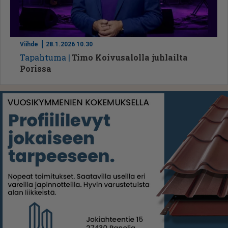
Viihde
28.1.2026 10.30
Ta­pah­tu­ma
Timo Koivusalolla juhlailta
Porissa