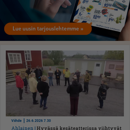
Viihde
26.6.2026 7.30
Ah­lai­nen
Hyvässä kesäteatterissa viihtyvät