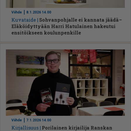
Viihde
8.1.2026 14.00
Ku­va­tai­de
Sohvanpohjalle ei kannata jäädä –
Eläköidyttyään Harri Hatulainen hakeutui
ensitöikseen koulunpenkille
Viihde
7.1.2026 14.00
Kir­jal­li­suus
Porilainen kirjailija Ranskan