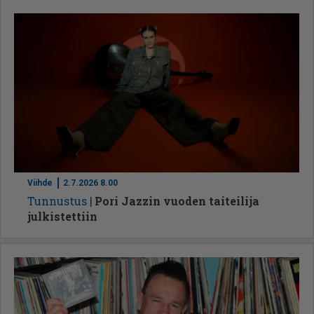
Viihde
2.7.2026 8.00
Tun­nus­tus
Pori Jazzin vuoden taiteilija
julkistettiin