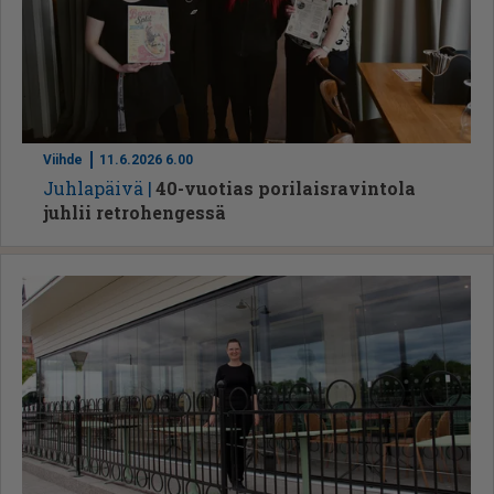
Viihde
11.6.2026 6.00
Juh­la­päi­vä
40-vuotias porilaisravintola
juhlii retrohengessä