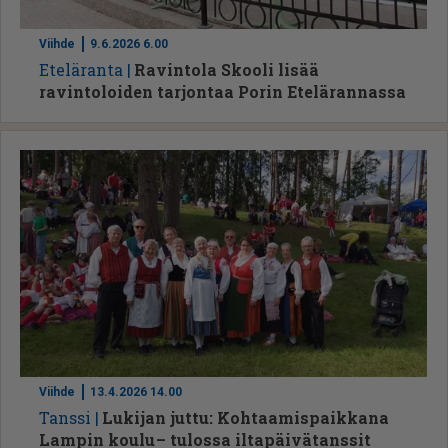
Viihde
9.6.2026 6.00
Ete­lä­ran­ta
Ravintola Skooli lisää
ravintoloiden tarjontaa Porin Etelärannassa
Viihde
13.4.2026 14.00
Tans­si
Lukijan juttu: Kohtaamispaikkana
Lampin koulu – tulossa iltapäivätanssit