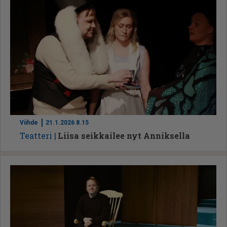
Viihde
21.1.2026 8.15
Te­at­te­ri
Liisa seikkailee nyt Anniksella