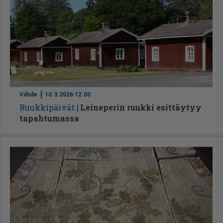
Viihde
10.3.2026 12.00
Ruuk­ki­päi­vät
Leineperin ruukki esittäytyy
tapahtumassa