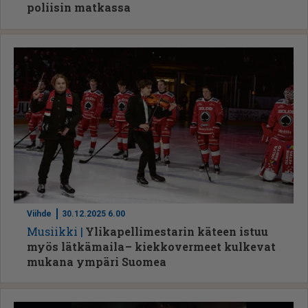
poliisin matkassa
Viihde
30.12.2025 6.00
Mu­siik­ki
Ylikapellimestarin käteen istuu
myös lätkämaila – kiekkovermeet kulkevat
mukana ympäri Suomea