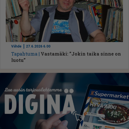
Viihde
27.6.2026 6.00
Ta­pah­tu­ma
Vastamäki: ”Jokin taika sinne on
luotu”