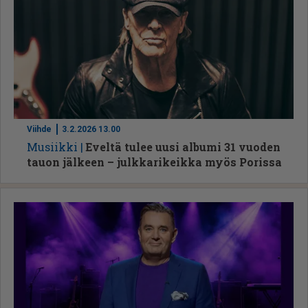
Viihde
3.2.2026 13.00
Mu­siik­ki
Eveltä tulee uusi albumi 31 vuoden
tauon jälkeen – julkkarikeikka myös Porissa