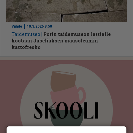
Viihde
10.3.2026 8.50
Tai­de­mu­seo
Porin taidemuseon lattialle
kootaan Juséliuksen mausoleumin
kattofresko