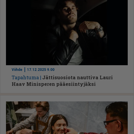
Viihde
17.12.2025 9.00
Ta­pah­tu­ma
Jättisuosiota nauttiva Lauri
Haav Minisperen pääesiintyjäksi