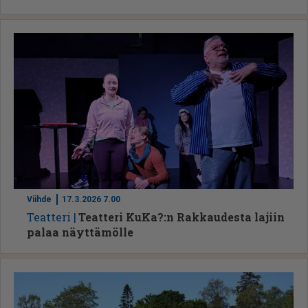
Viihde
17.3.2026 7.00
Te­at­te­ri
Teatteri KuKa?:n Rakkaudesta lajiin
palaa näyttämölle