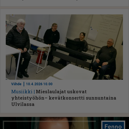
Viihde
10.4.2026 10.00
Mu­siik­ki
Mieslaulajat uskovat
yhteistyöhön – kevätkonsertti sunnuntaina
Ulvilassa