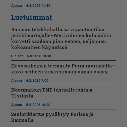
Ajassa
6.8.2026 11.40
Luetuimmat
Rauman telakkahallissa vapautuu tilaa
jenkkimurtajalle – Merivoimien kolmaskin
korvetti saadaan pian veteen, neljännen
kokoaminen käynnissä
Uutiset
5.8.2026 10.30
Hevosaiheinen teemailta Porin raviradalla –
koko perheen tapahtumaan vapaa pääsy
Ajassa
4.8.2026 7.00
Noormarkun TNT-tehtaalle johtaja
Ulvilasta
Ajassa
5.8.2026 10.00
Seniorikiertue pysähtyy Porissa ja
Raumalla