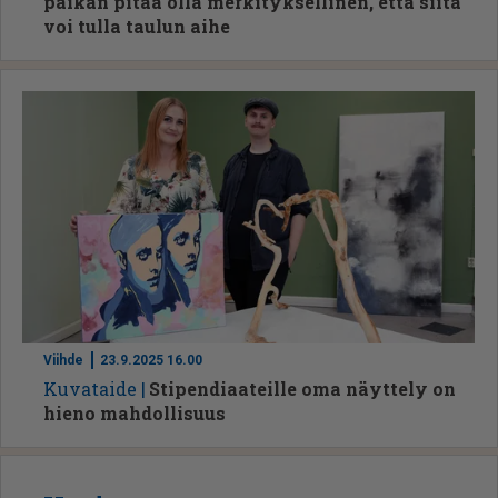
paikan pitää olla merkityksellinen, että siitä
voi tulla taulun aihe
Viihde
23.9.2025 16.00
Ku­va­tai­de
Stipendiaateille oma näyttely on
hieno mahdollisuus