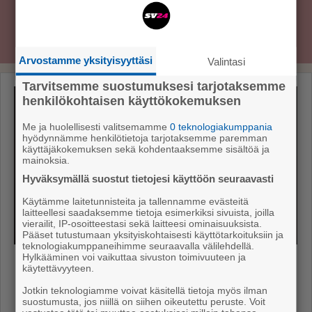
Arvostamme yksityisyyttäsi
Valintasi
Tarvitsemme suostumuksesi tarjotaksemme
henkilökohtaisen käyttökokemuksen
Me ja huolellisesti valitsemamme
0 teknologiakumppania
hyödynnämme henkilötietoja tarjotaksemme paremman
käyttäjäkokemuksen sekä kohdentaaksemme sisältöä ja
mainoksia.
Hyväksymällä suostut tietojesi käyttöön seuraavasti
Käytämme laitetunnisteita ja tallennamme evästeitä
laitteellesi saadaksemme tietoja esimerkiksi sivuista, joilla
vierailit, IP-osoitteestasi sekä laitteesi ominaisuuksista.
Pääset tutustumaan yksityiskohtaisesti käyttötarkoituksiin ja
teknologiakumppaneihimme seuraavalla välilehdellä.
Viihde
19.2.2026 6.00
Hylkääminen voi vaikuttaa sivuston toimivuuteen ja
käytettävyyteen.
Kon­sert­ti
Suomalaisen musiikkitaivaan
kestotähti Arja Koriseva on nykyään myös
Jotkin teknologiamme voivat käsitellä tietoja myös ilman
suostumusta, jos niillä on siihen oikeutettu peruste. Voit
lauluntekijä