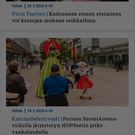
Viihde
25.3.2026 6.00
Po­rin Te­at­te­ri
Kadonneen sienen etsiminen
vie katsojan mukaan seikkailuun
Viihde
18.3.2026 6.00
Ka­tu­tai­de­fes­ti­vaa­li
Porissa SuomiAreena-
viikolla järjestetyn HOP!festin jatko
vaakalaudalla