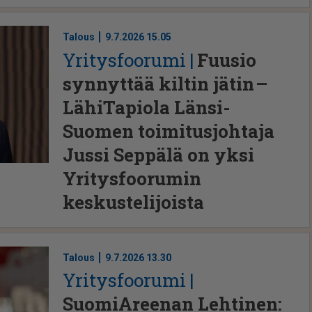
Talous
9.7.2026 15.05
Yri­tys­foo­ru­mi
Fuusio
synnyttää kiltin jätin –
LähiTapiola Länsi-
Suomen toimitusjohtaja
Jussi Seppälä on yksi
Yritysfoorumin
keskustelijoista
Talous
9.7.2026 13.30
Yri­tys­foo­ru­mi
SuomiAreenan Lehtinen: