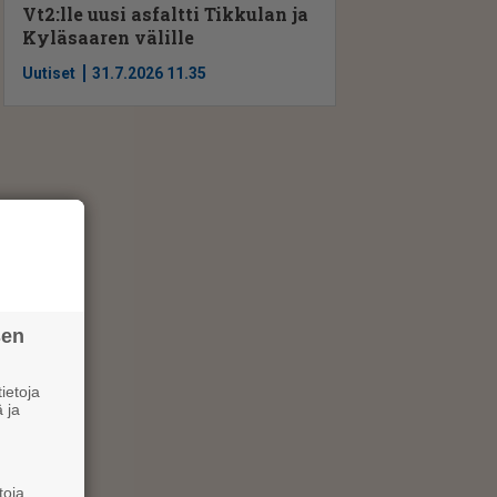
Vt2:lle uusi asfaltti Tikkulan ja
Kyläsaaren välille
Uutiset
31.7.2026 11.35
sen
ietoja
 ja
toja