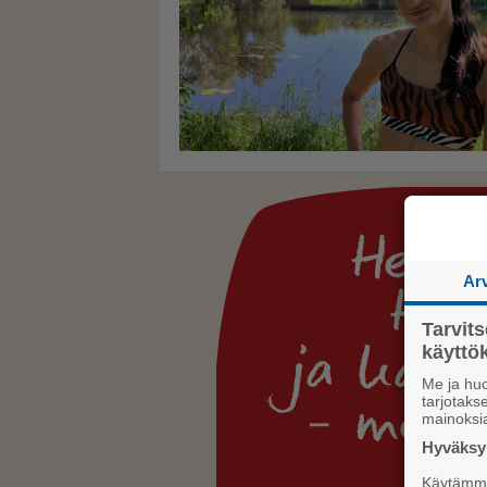
Ar
Tarvit
käytt
Me ja huo
tarjotak
mainoksi
Hyväksym
Käytämme 