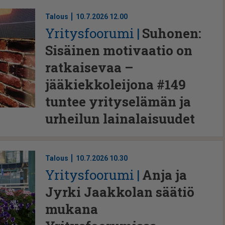
Talous
10.7.2026 12.00
Yri­tys­foo­ru­mi
Suhonen:
Sisäinen motivaatio on
ratkaisevaa –
jääkiekkoleijona #149
tuntee yrityselämän ja
urheilun lainalaisuudet
Talous
10.7.2026 10.30
Yri­tys­foo­ru­mi
Anja ja
Jyrki Jaakkolan säätiö
mukana