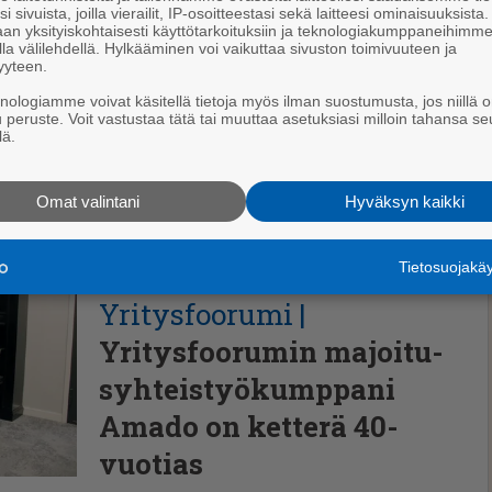
i sivuista, joilla vierailit, IP-osoitteestasi sekä laitteesi ominaisuuksista
an yksityiskohtaisesti käyttötarkoituksiin ja teknologiakumppaneihimm
la välilehdellä. Hylkääminen voi vaikuttaa sivuston toimivuuteen ja
yyteen.
knologiamme voivat käsitellä tietoja myös ilman suostumusta, jos niillä o
u peruste. Voit vastustaa tätä tai muuttaa asetuksiasi milloin tahansa se
lä.
Omat valintani
Hyväksyn kaikki
Tietosuojak
Talous
10.7.2026 9.00
Yri­tys­foo­ru­mi
Yritysfoorumin majoitu­
syh­teis­työ­kumppani
Amado on ketterä 40-
vuotias