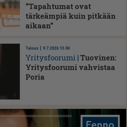
”Tapahtumat ovat
tärkeämpiä kuin pitkään
aikaan”
Talous
9.7.2026 13.00
Yri­tys­foo­ru­mi
Tuovinen:
Yritysfoorumi vahvistaa
Poria