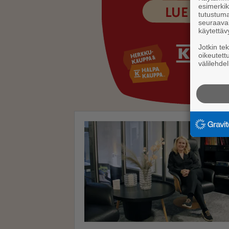
esimerkiks
tutustuma
seuraaval
käytettäv
Jotkin te
oikeutett
välilehdel