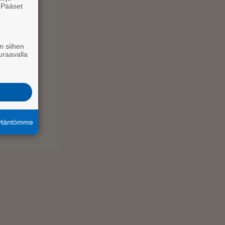
. Pääset
e
n siihen
uraavalla
äytäntömme