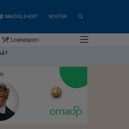
NÄKÖISLEHDET
ROSTERI
Lounaspori
nä?