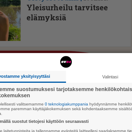
Yleisurheilu tarvitsee
elämyksiä
vostamme yksityisyyttäsi
Valintasi
semme suostumuksesi tarjotaksemme henkilökohtai
ökokemuksen
lellisesti valitsemamme
0 teknologiakumppania
hyödynnämme henkilöt
semme paremman käyttäjäkokemuksen sekä kohdentaaksemme sisältöä
a.
ällä suostut tietojesi käyttöön seuraavasti
laitetunnisteita ja tallennamme evästeitä laitteellesi saadaksemme tie