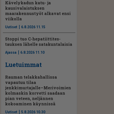
Kävelykadun katu- ja
kausivalaistuksen
maarakennustyöt alkavat ensi
viikolla
Uutiset
6.8.2026 11.15
Stoppi tuo C-hepatiit­ti­tes­
tauksen lähelle satakuntalaisia
Ajassa
6.8.2026 11.10
Luetuimmat
Rauman telakkahallissa
vapautuu tilaa
jenkkimurtajalle – Merivoimien
kolmaskin korvetti saadaan
pian veteen, neljännen
kokoaminen käynnissä
Uutiset
5.8.2026 10.30