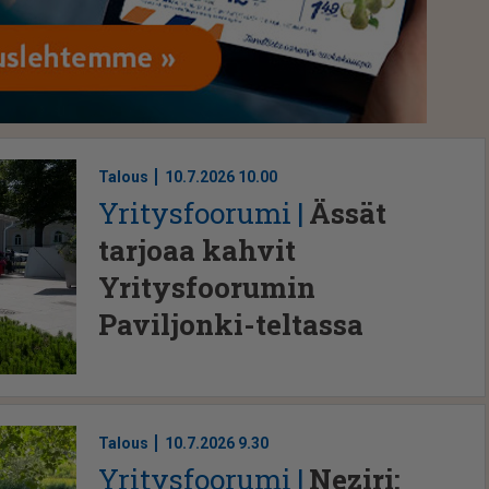
Talous
10.7.2026 10.00
Yri­tys­foo­ru­mi
Ässät
tarjoaa kahvit
Yritysfoorumin
Paviljonki-teltassa
Talous
10.7.2026 9.30
Yri­tys­foo­ru­mi
Neziri: