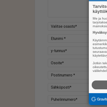
Tarvit
käytt
Me ja huo
tarjotak
mainoksi
Valitse osasto*
Hyväksym
Etunimi *
Käytämme 
esimerkiks
tutustuma
y-tunnus*
seuraaval
käytettäv
Osoite*
Jotkin te
oikeutett
välilehdel
Postinumero *
Sähköposti*
Puhelinnumero*