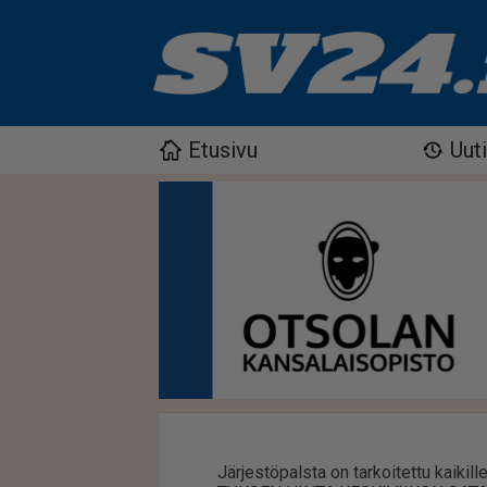
Etusivu
Uut
Jär­jes­tö­pals­ta on tar­koi­tet­tu kai­kil­le