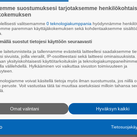
semme suostumuksesi tarjotaksemme henkilökohtai
ökokemuksen
lellisesti valitsemamme
0 teknologiakumppania
hyödynnämme henkilöt
semme paremman käyttäjäkokemuksen sekä kohdentaaksemme sisältöä
a.
ällä suostut tietojesi käyttöön seuraavasti
Sukunimi *
laitetunnisteita ja tallennamme evästeitä laitteellesi saadaksemme tie
i sivuista, joilla vierailit, IP-osoitteestasi sekä laitteesi ominaisuuksista
an yksityiskohtaisesti käyttötarkoituksiin ja teknologiakumppaneihimm
la välilehdellä. Hylkääminen voi vaikuttaa sivuston toimivuuteen ja
yyteen.
knologiamme voivat käsitellä tietoja myös ilman suostumusta, jos niillä o
u peruste. Voit vastustaa tätä tai muuttaa asetuksiasi milloin tahansa se
lä.
Kaupunki *
Omat valintani
Hyväksyn kaikki
Tietosuojak