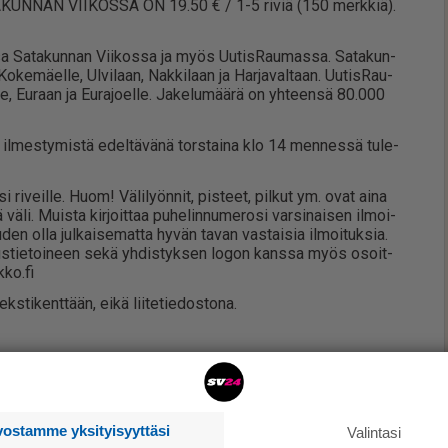
KUN­NAN VII­KOS­SA ON 19.50 € / 1-5 ri­viä (150 merk­kiä).
es­sa Sa­ta­kun­nan Vii­kos­sa ja myös Uu­tis­Rau­mas­sa. Sa­ta­kun­
 Ko­ke­mä­el­le, Ul­vi­laan, Nak­ki­laan ja Har­ja­val­taan. Uu­tis­Rau­
e, Eu­raan ja Eu­ra­jo­el­le. Ja­ke­lu­mää­rä on yh­teen­sä 80.000
än il­mes­ty­mis­tä edel­tä­vä­nä tors­tai­na klo 14 men­nes­sä tu­le­
to­si ri­veil­le. Huom! Vä­li­lyön­nit, pis­teet, pil­kut ym. ovat ai­na
 väli. Muis­ta kir­joit­taa pu­he­lin­nu­me­ro­si var­si­nai­sen il­moi­
en ol­la jul­kai­se­mat­ta hy­vän ta­van vas­tai­sia il­moi­tuk­sia.
ku­tus­tie­toi­neen sekä yh­dis­tyk­sen lo­gon kans­sa myös osoit­
k­ko.fi
eks­ti­kent­tään, ei­kä lii­te­tie­dos­to­na.
vostamme yksityisyyttäsi
Valintasi