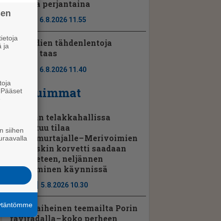
Porissa perjantaina
sen
Ajassa
6.8.2026 11.55
ietoja
Perseidien tähdenlentoja
 ja
näkyy taas
Ajassa
6.8.2026 11.40
toja
Luetuimmat
. Pääset
e
Rauman telakkahallissa
vapautuu tilaa
n siihen
jenkkimurtajalle – Merivoimien
uraavalla
kolmaskin korvetti saadaan
pian veteen, neljännen
kokoaminen käynnissä
Uutiset
5.8.2026 10.30
äytäntömme
Hevosaiheinen teemailta Porin
raviradalla – koko perheen