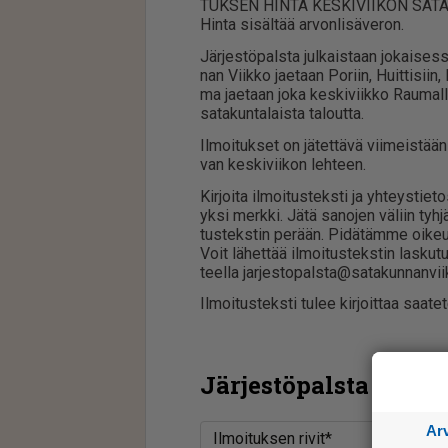
TUK­SEN HIN­TA KES­KI­VII­KON SA­TA­
Hin­ta si­säl­tää ar­von­li­sä­ve­ron.
Jär­jes­tö­pals­ta jul­kais­taan jo­kai­s
nan Viik­ko ja­e­taan Po­riin, Huit­ti­siin,
ma ja­e­taan joka kes­ki­viik­ko Rau­mal­l
sa­ta­kun­ta­lais­ta ta­lout­ta.
Il­moi­tuk­set on jä­tet­tä­vä vii­meis­tä
van kes­ki­vii­kon leh­teen.
Kir­joi­ta il­moi­tus­teks­ti ja yh­teys­tie­
yk­si merk­ki. Jätä sa­no­jen vä­liin tyh­jä
tus­teks­tin pe­rään. Pi­dä­täm­me oi­keu­d
Voit lä­het­tää il­moi­tus­teks­tin las­
teel­la jar­jes­to­pals­ta@sa­ta­kun­nan­vii
Il­moi­tus­teks­ti tu­lee kir­joit­taa saa­te­t
Järjestöpalsta
Ar
Ilmoituksen rivit*