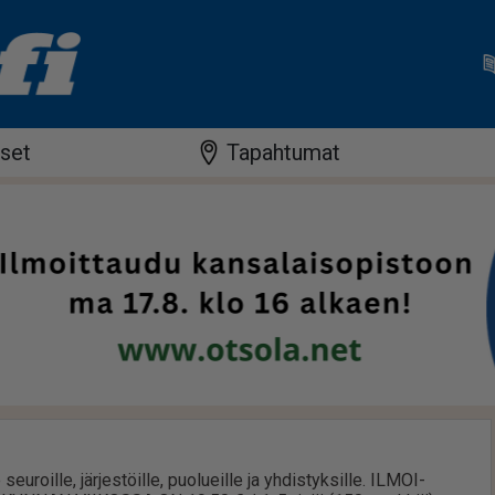
iset
Tapahtumat
 seu­roil­le, jär­jes­töil­le, puo­lu­eil­le ja yh­dis­tyk­sil­le. IL­MOI­