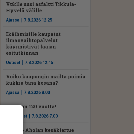
Vt8:lle uusi asfaltti Tikkula-
Hyvelä välille
Ajassa
7.8.2026 12.25
Ikäihmisille kaupatut
ilmanvaihtopalvelut
käynnistivät laajan
esitutkinnan
Uutiset
7.8.2026 12.15
Voiko kaupungin mailta poimia
kukkia tänä kesänä?
Ajassa
7.8.2026 8.00
Katto on 120 vuotta!
Mielipiteet
7.8.2026 7.00
Jarkko Aholan kesäkiertue