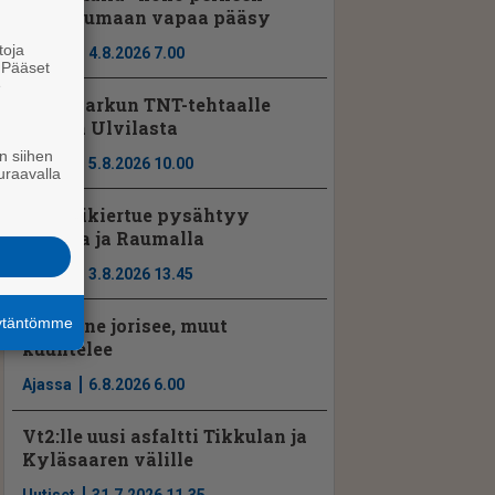
tapahtumaan vapaa pääsy
toja
Ajassa
4.8.2026 7.00
. Pääset
e
Noormarkun TNT-tehtaalle
johtaja Ulvilasta
n siihen
Ajassa
5.8.2026 10.00
uraavalla
Seniorikiertue pysähtyy
Porissa ja Raumalla
Ajassa
3.8.2026 13.45
äytäntömme
Porilaine jorisee, muut
kuuntelee
Ajassa
6.8.2026 6.00
Vt2:lle uusi asfaltti Tikkulan ja
Kyläsaaren välille