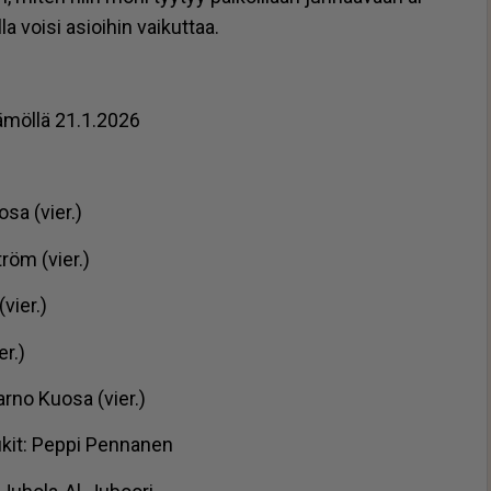
voi­si asi­oi­hin vai­kut­taa.
­tä­möl­lä 21.1.2026
o­sa (vier.)
t­röm (vier.)
(vier.)
er.)
Jar­no Kuo­sa (vier.)
­kit: Pep­pi Pen­na­nen