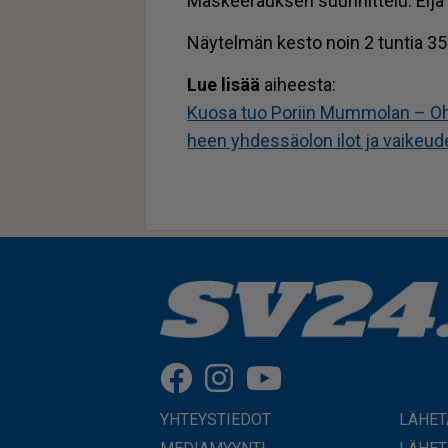
Mas­kee­rauk­sen suun­nit­te­lu: Ei­ja
Näy­tel­män kes­to noin 2 tun­tia 35 mi
Lue li­sää
ai­hees­ta:
Kuo­sa tuo Po­riin Mum­mo­lan – Oh­jaa
heen yh­des­sä­o­lon ilot ja vai­keu­d
YHTEYSTIEDOT
LÄHET