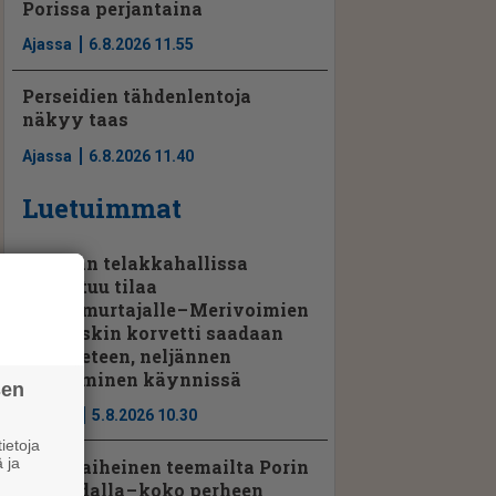
Porissa perjantaina
Ajassa
6.8.2026 11.55
Perseidien tähdenlentoja
näkyy taas
Ajassa
6.8.2026 11.40
Luetuimmat
Rauman telakkahallissa
vapautuu tilaa
jenkkimurtajalle – Merivoimien
kolmaskin korvetti saadaan
pian veteen, neljännen
kokoaminen käynnissä
sen
Uutiset
5.8.2026 10.30
ietoja
 ja
Hevosaiheinen teemailta Porin
raviradalla – koko perheen