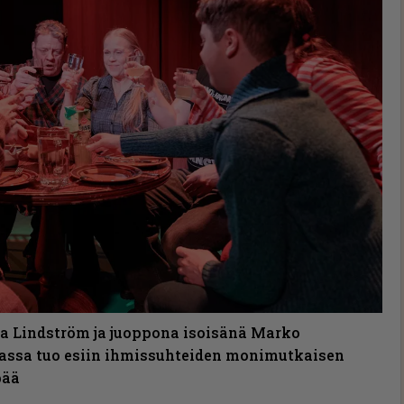
 Lindström ja juoppona isoisänä Marko
ssa tuo esiin ihmissuhteiden monimutkaisen
pää