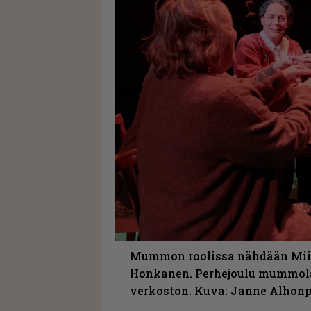
Mummon roolissa nähdään Miia
Honkanen. Perhejoulu mummola
verkoston. Kuva: Janne Alhon