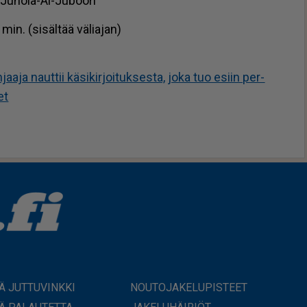
 Ju­ho­la-Al-Ju­boo­ri
n. (si­säl­tää vä­li­a­jan)
­ja naut­tii kä­si­kir­joi­tuk­ses­ta, joka tuo esiin per­
et
Ä JUTTUVINKKI
NOUTOJAKELUPISTEET