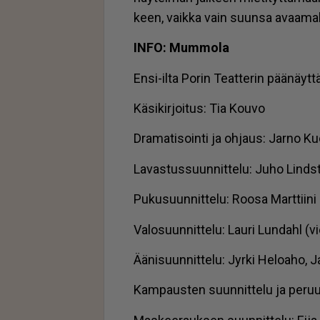
keen, vaik­ka vain suun­sa avaa­mal­la 
IN­FO: Mum­mo­la
En­si-il­ta Po­rin Te­at­te­rin pää­näyt
Kä­si­kir­joi­tus: Tia Kou­vo
Dra­ma­ti­soin­ti ja oh­jaus: Jar­no Ku
La­vas­tus­suun­nit­te­lu: Juho Linds
Pu­ku­suun­nit­te­lu: Roo­sa Mart­tii­ni 
Va­lo­suun­nit­te­lu: Lau­ri Lun­dahl (vi
Ää­ni­suun­nit­te­lu: Jyr­ki He­lo­a­ho, 
Kam­paus­ten suun­nit­te­lu ja pe­ruu