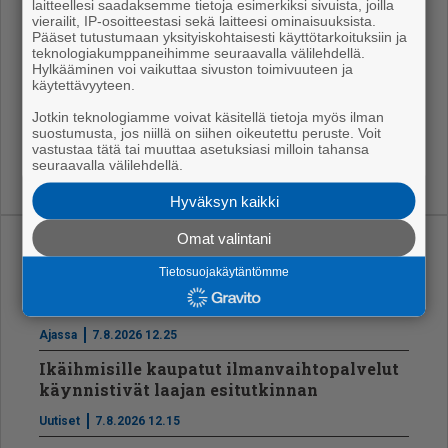
laitteellesi saadaksemme tietoja esimerkiksi sivuista, joilla
ten bii­si ote­taan vas­taan. Älä vai­en­na ki­pua ker­too
vierailit, IP-osoitteestasi sekä laitteesi ominaisuuksista.
juu­ri täs­tä: koh­taa tun­tee­si roh­ke­as­ti, kii­tä vies­tis­tä
Pääset tutustumaan yksityiskohtaisesti käyttötarkoituksiin ja
teknologiakumppaneihimme seuraavalla välilehdellä.
ja pääs­tä me­ne­mään. Älä an­na lu­paa jää­dä asu­maan,
Hylkääminen voi vaikuttaa sivuston toimivuuteen ja
vaan avaa sy­dä­me­si pa­ri­o­vet kul­man ta­ka­na odot­ta­
käytettävyyteen.
val­le on­nen tun­teel­le, Eve ker­too.
Jotkin teknologiamme voivat käsitellä tietoja myös ilman
suostumusta, jos niillä on siihen oikeutettu peruste. Voit
vastustaa tätä tai muuttaa asetuksiasi milloin tahansa
seuraavalla välilehdellä.
Hyväksyn kaikki
Omat valintani
Uusimmat
Tietosuojakäytäntömme
Vt8:lle uusi asfaltti Tikkula-Hyvelä välille
Ajassa
7.8.2026 12.25
Ikäihmisille kaupatut ilmanvaihtopalvelut
käynnistivät laajan esitutkinnan
Uutiset
7.8.2026 12.15