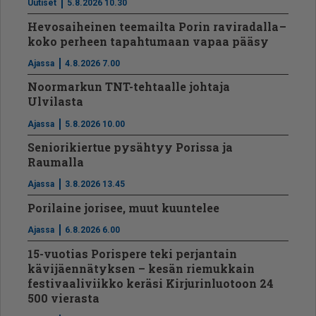
Uutiset
5.8.2026 10.30
Hevosaiheinen teemailta Porin raviradalla –
koko perheen tapahtumaan vapaa pääsy
Ajassa
4.8.2026 7.00
Noormarkun TNT-tehtaalle johtaja
Ulvilasta
Ajassa
5.8.2026 10.00
Seniorikiertue pysähtyy Porissa ja
Raumalla
Ajassa
3.8.2026 13.45
Porilaine jorisee, muut kuuntelee
Ajassa
6.8.2026 6.00
15-vuotias Porispere teki perjantain
kävijäennätyksen – kesän riemukkain
festivaaliviikko keräsi Kirjurinluotoon 24
500 vierasta