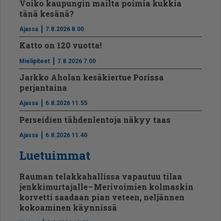
Voiko kaupungin mailta poimia kukkia
tänä kesänä?
Ajassa
7.8.2026 8.00
Katto on 120 vuotta!
Mielipiteet
7.8.2026 7.00
Jarkko Aholan kesäkiertue Porissa
perjantaina
Ajassa
6.8.2026 11.55
Perseidien tähdenlentoja näkyy taas
Ajassa
6.8.2026 11.40
Luetuimmat
Rauman telakkahallissa vapautuu tilaa
jenkkimurtajalle – Merivoimien kolmaskin
korvetti saadaan pian veteen, neljännen
kokoaminen käynnissä