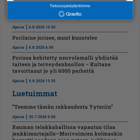
Tietosuojakäytäntömme
Ajassa
6.8.2026 11.10
”Luonto tuo sielunrauhaa ja tuntuu kodilta”
Ajassa
6.8.2026 10.00
Porilaine jorisee, muut kuuntelee
Ajassa
6.8.2026 6.00
Porissa kehitetty neuvolamalli yhdistää
taiteen ja terveydenhuollon – Kultane
tavoittanut jo yli 6000 perhettä
Ajassa
5.8.2026 13.35
Luetuimmat
”Teemme tämän rakkaudesta Yyteriin”
Ajassa
30.7.2026 6.00
Rauman telakkahallissa vapautuu tilaa
jenkkimurtajalle – Merivoimien kolmaskin