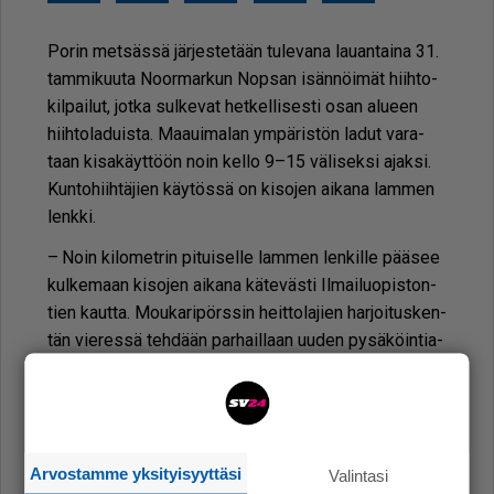
Po­rin met­säs­sä jär­jes­te­tään tu­le­va­na lau­an­tai­na 31.
tam­mi­kuu­ta Noor­mar­kun Nop­san isän­nöi­mät hiih­to­
kil­pai­lut, jot­ka sul­ke­vat het­kel­li­ses­ti osan alu­een
hiih­to­la­duis­ta. Maa­ui­ma­lan ym­pä­ris­tön la­dut va­ra­
taan ki­sa­käyt­töön noin kel­lo 9–15 vä­li­sek­si ajak­si.
Kun­to­hiih­tä­jien käy­tös­sä on ki­so­jen ai­ka­na lam­men
lenk­ki.
– Noin ki­lo­met­rin pi­tui­sel­le lam­men len­kil­le pää­see
kul­ke­maan ki­so­jen ai­ka­na kä­te­väs­ti Il­mai­luo­pis­ton­
tien kaut­ta. Mou­ka­ri­pörs­sin heit­to­la­jien har­joi­tus­ken­
tän vie­res­sä teh­dään par­hail­laan uu­den py­sä­köin­ti­a­
lu­een uu­dis­tus­töi­tä, jo­ten työ­maan lä­hei­syy­des­sä
kul­jet­ta­es­sa on syy­tä nou­dat­taa va­ro­vai­suut­ta,
muis­tut­taa kau­pun­gin lii­kun­ta­paik­ka­vas­taa­va
Juha-
Pek­ka Ve­nes­ki­vi.
Arvostamme yksityisyyttäsi
Valintasi
Li­sä­tie­to­ja hiih­to­la­duis­ta löy­tyy Po­rin kau­pun­gin