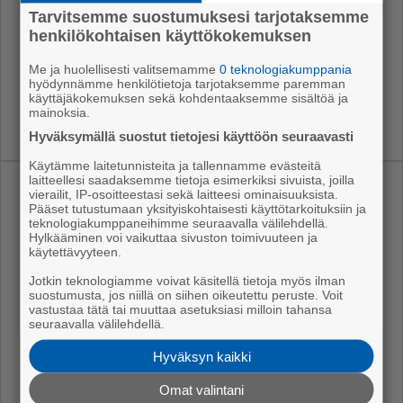
Tarvitsemme suostumuksesi tarjotaksemme
verk­ko­si­vuil­ta. Ajan­ta­sai­nen tie­to la­tu­jen kun­nos­ta
henkilökohtaisen käyttökokemuksen
päi­vit­tyy Po­rin ul­ko­lii­kun­nan olo­suh­de­pal­ve­luun
osoit­tee­seen https://pori.so­me­tec.fi.
Me ja huolellisesti valitsemamme
0 teknologiakumppania
hyödynnämme henkilötietoja tarjotaksemme paremman
käyttäjäkokemuksen sekä kohdentaaksemme sisältöä ja
mainoksia.
Hyväksymällä suostut tietojesi käyttöön seuraavasti
Käytämme laitetunnisteita ja tallennamme evästeitä
laitteellesi saadaksemme tietoja esimerkiksi sivuista, joilla
vierailit, IP-osoitteestasi sekä laitteesi ominaisuuksista.
Uusimmat
Pääset tutustumaan yksityiskohtaisesti käyttötarkoituksiin ja
teknologiakumppaneihimme seuraavalla välilehdellä.
Hylkääminen voi vaikuttaa sivuston toimivuuteen ja
Perseidien tähdenlentoja näkyy taas
käytettävyyteen.
Ajassa
6.8.2026 11.40
Jotkin teknologiamme voivat käsitellä tietoja myös ilman
suostumusta, jos niillä on siihen oikeutettu peruste. Voit
Kävelykadun katu- ja kausivalaistuksen
vastustaa tätä tai muuttaa asetuksiasi milloin tahansa
maarakennustyöt alkavat ensi viikolla
seuraavalla välilehdellä.
Uutiset
6.8.2026 11.15
Hyväksyn kaikki
Stoppi tuo C-hepatiit­ti­tes­tauksen lähelle
Omat valintani
satakuntalaisia