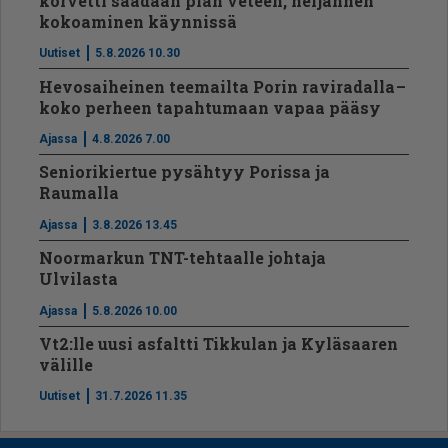
korvetti saadaan pian veteen, neljännen
kokoaminen käynnissä
Uutiset
5.8.2026 10.30
Hevosaiheinen teemailta Porin raviradalla –
koko perheen tapahtumaan vapaa pääsy
Ajassa
4.8.2026 7.00
Seniorikiertue pysähtyy Porissa ja
Raumalla
Ajassa
3.8.2026 13.45
Noormarkun TNT-tehtaalle johtaja
Ulvilasta
Ajassa
5.8.2026 10.00
Vt2:lle uusi asfaltti Tikkulan ja Kyläsaaren
välille
Uutiset
31.7.2026 11.35