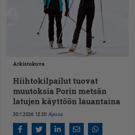
Arkistokuva
Hiihtokilpailut tuovat
muutoksia Porin metsän
latujen käyttöön lauantaina
30.1.2026 12.30
Ajassa
Facebook
Twitter
LinkedIn
Sähköposti
Whatsapp