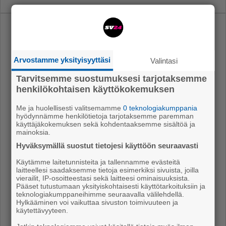
Uusimmat
Vt8:lle uusi asfaltti Tikkula-Hyvelä välille
Arvostamme yksityisyyttäsi
Valintasi
Ajassa
7.8.2026 12.25
Tarvitsemme suostumuksesi tarjotaksemme
henkilökohtaisen käyttökokemuksen
Ikäihmisille kaupatut ilmanvaihtopalvelut
käynnistivät laajan esitutkinnan
Me ja huolellisesti valitsemamme
0 teknologiakumppania
hyödynnämme henkilötietoja tarjotaksemme paremman
Uutiset
7.8.2026 12.15
käyttäjäkokemuksen sekä kohdentaaksemme sisältöä ja
mainoksia.
Voiko kaupungin mailta poimia kukkia
tänä kesänä?
Hyväksymällä suostut tietojesi käyttöön seuraavasti
Ajassa
7.8.2026 8.00
Käytämme laitetunnisteita ja tallennamme evästeitä
laitteellesi saadaksemme tietoja esimerkiksi sivuista, joilla
Katto on 120 vuotta!
vierailit, IP-osoitteestasi sekä laitteesi ominaisuuksista.
Pääset tutustumaan yksityiskohtaisesti käyttötarkoituksiin ja
Mielipiteet
7.8.2026 7.00
teknologiakumppaneihimme seuraavalla välilehdellä.
Hylkääminen voi vaikuttaa sivuston toimivuuteen ja
Jarkko Aholan kesäkiertue Porissa
käytettävyyteen.
perjantaina