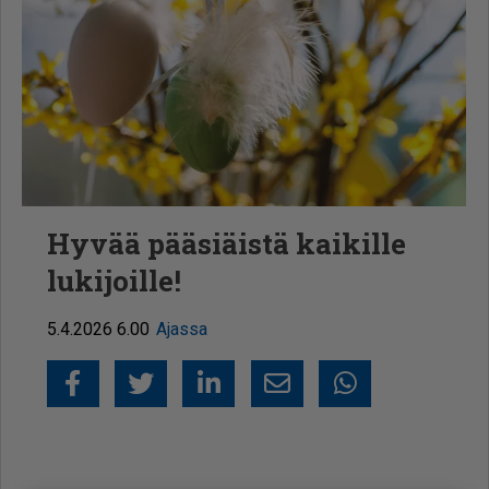
Hyvää pääsiäistä kaikille
lukijoille!
5.4.2026 6.00
Ajassa
Facebook
Twitter
LinkedIn
Sähköposti
Whatsapp