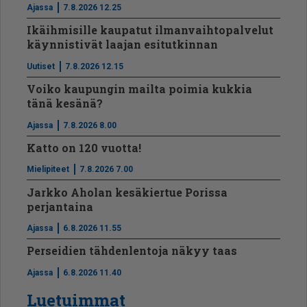
Ajassa
7.8.2026 12.25
Ikäihmisille kaupatut ilmanvaihtopalvelut
käynnistivät laajan esitutkinnan
Uutiset
7.8.2026 12.15
Voiko kaupungin mailta poimia kukkia
tänä kesänä?
Ajassa
7.8.2026 8.00
Katto on 120 vuotta!
Mielipiteet
7.8.2026 7.00
Jarkko Aholan kesäkiertue Porissa
perjantaina
Ajassa
6.8.2026 11.55
Perseidien tähdenlentoja näkyy taas
Ajassa
6.8.2026 11.40
Luetuimmat