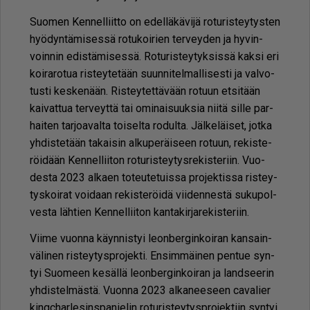
Suo­men Ken­nel­liit­to on edel­lä­kä­vi­jä ro­tu­ris­tey­tys­ten
hyö­dyn­tä­mi­ses­sä ro­tu­koi­rien ter­vey­den ja hy­vin­
voin­nin edis­tä­mi­ses­sä. Ro­tu­ris­tey­tyk­sis­sä kak­si eri
koi­ra­ro­tua ris­tey­te­tään suun­ni­tel­mal­li­ses­ti ja val­vo­
tus­ti kes­ke­nään. Ris­tey­tet­tä­vään ro­tuun et­si­tään
kai­vat­tua ter­veyt­tä tai omi­nai­suuk­sia nii­tä sil­le par­
hai­ten tar­jo­a­val­ta toi­sel­ta ro­dul­ta. Jäl­ke­läi­set, jot­ka
yh­dis­te­tään ta­kai­sin al­ku­pe­räi­seen ro­tuun, re­kis­te­
röi­dään Ken­nel­lii­ton ro­tu­ris­tey­tys­re­kis­te­riin. Vuo­
des­ta 2023 al­ka­en to­teu­te­tuis­sa pro­jek­tis­sa ris­tey­
tys­koi­rat voi­daan re­kis­te­röi­dä vii­den­nes­tä su­ku­pol­
ves­ta läh­tien Ken­nel­lii­ton kan­ta­kir­ja­re­kis­te­riin.
Vii­me vuon­na käyn­nis­tyi le­on­ber­gin­koi­ran kan­sain­
vä­li­nen ris­tey­tysp­ro­jek­ti. En­sim­mäi­nen pen­tue syn­
tyi Suo­meen ke­säl­lä le­on­ber­gin­koi­ran ja land­see­rin
yh­dis­tel­mäs­tä. Vuon­na 2023 al­ka­nee­seen ca­va­lier
kingc­har­le­sins­pa­nie­lin ro­tu­ris­tey­tysp­ro­jek­tiin syn­tyi