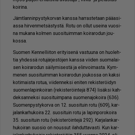
koi­ri­na.
Jämt­lan­nin­pys­ty­kor­van kans­sa har­ras­te­taan pää­a­si­
as­sa hir­ven­met­säs­tys­tä. Rotu on ol­lut usei­na vuo­si­
na mu­ka­na kol­men suo­si­tuim­man koi­ra­ro­dun jou­
kos­sa.
Suo­men Ken­nel­lii­ton eri­tyi­se­nä vas­tuu­na on huo­leh­
tia yh­des­sä ro­tu­jär­jes­tö­jen kans­sa vii­den suo­ma­lai­
sen koi­ra­ro­dun säi­ly­mi­ses­tä ja elin­voi­mas­ta. Kym­
me­nen suo­si­tuim­man koi­ra­ro­dun jou­kos­sa on kak­si
ko­ti­mais­ta ro­tua, vii­den­nek­si eni­ten re­kis­te­röi­dyn
suo­men­la­pin­koi­ran (re­kis­te­röin­te­jä 874) li­säk­si kah­
dek­san­nek­si suo­si­tuim­pa­na suo­me­na­jo­koi­ra (636).
Suo­men­pys­ty­kor­va on 12. suo­si­tuin rotu (609), kar­
ja­lan­kar­hu­koi­ra 22. suo­si­tuin rotu ja la­pin­po­ro­koi­ra
35. suo­si­tuin rotu (re­kis­te­röin­te­jä 292). Kar­ja­lan­kar­
hu­koi­ran suo­sio on nous­sut ilah­dut­ta­vas­ti. Kun kar­