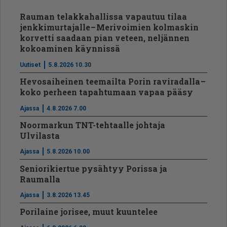
Rauman telakkahallissa vapautuu tilaa
jenkkimurtajalle – Merivoimien kolmaskin
korvetti saadaan pian veteen, neljännen
kokoaminen käynnissä
Uutiset
5.8.2026 10.30
Hevosaiheinen teemailta Porin raviradalla –
koko perheen tapahtumaan vapaa pääsy
Ajassa
4.8.2026 7.00
Noormarkun TNT-tehtaalle johtaja
Ulvilasta
Ajassa
5.8.2026 10.00
Seniorikiertue pysähtyy Porissa ja
Raumalla
Ajassa
3.8.2026 13.45
Porilaine jorisee, muut kuuntelee