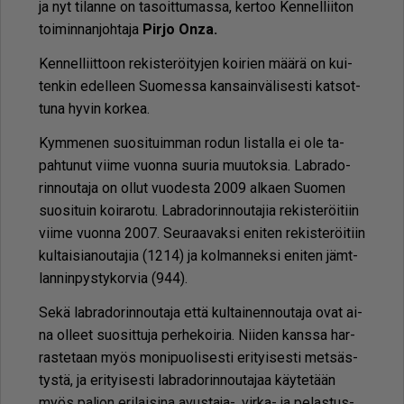
ja nyt ti­lan­ne on ta­soit­tu­mas­sa, ker­too Ken­nel­lii­ton
toi­min­nan­joh­ta­ja
Pir­jo On­za.
Ken­nel­liit­toon re­kis­te­röi­ty­jen koi­rien mää­rä on kui­
ten­kin edel­leen Suo­mes­sa kan­sain­vä­li­ses­ti kat­sot­
tu­na hy­vin kor­kea.
Kym­me­nen suo­si­tuim­man ro­dun lis­tal­la ei ole ta­
pah­tu­nut vii­me vuon­na suu­ria muu­tok­sia. Lab­ra­do­
rin­nou­ta­ja on ol­lut vuo­des­ta 2009 al­ka­en Suo­men
suo­si­tuin koi­ra­ro­tu. Lab­ra­do­rin­nou­ta­jia re­kis­te­röi­tiin
vii­me vuon­na 2007. Seu­raa­vak­si eni­ten re­kis­te­röi­tiin
kul­tai­si­a­nou­ta­jia (1214) ja kol­man­nek­si eni­ten jämt­
lan­nin­pys­ty­kor­via (944).
Sekä lab­ra­do­rin­nou­ta­ja et­tä kul­tai­nen­nou­ta­ja ovat ai­
na ol­leet suo­sit­tu­ja per­he­koi­ria. Nii­den kans­sa har­
ras­te­taan myös mo­ni­puo­li­ses­ti eri­tyi­ses­ti met­säs­
tys­tä, ja eri­tyi­ses­ti lab­ra­do­rin­nou­ta­jaa käy­te­tään
myös pal­jon eri­lai­si­na avus­ta­ja-, vir­ka- ja pe­las­tus­