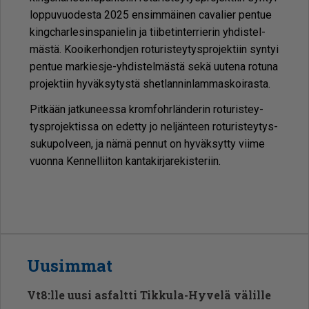
lop­pu­vuo­des­ta 2025 en­sim­mäi­nen ca­va­lier pen­tue
kingc­har­le­sins­pa­nie­lin ja tii­be­tin­ter­rie­rin yh­dis­tel­
mäs­tä. Koo­i­ker­hond­jen ro­tu­ris­tey­tysp­ro­jek­tiin syn­tyi
pen­tue mar­kies­je-yh­dis­tel­mäs­tä sekä uu­te­na ro­tu­na
pro­jek­tiin hy­väk­sy­tys­tä shet­lan­nin­lam­mas­koi­ras­ta.
Pit­kään jat­ku­nees­sa krom­fohr­län­de­rin ro­tu­ris­tey­
tysp­ro­jek­tis­sa on edet­ty jo nel­jän­teen ro­tu­ris­tey­tys­
su­ku­pol­veen, ja nämä pen­nut on hy­väk­syt­ty vii­me
vuon­na Ken­nel­lii­ton kan­ta­kir­ja­re­kis­te­riin.
Uusimmat
Vt8:lle uusi asfaltti Tikkula-Hyvelä välille