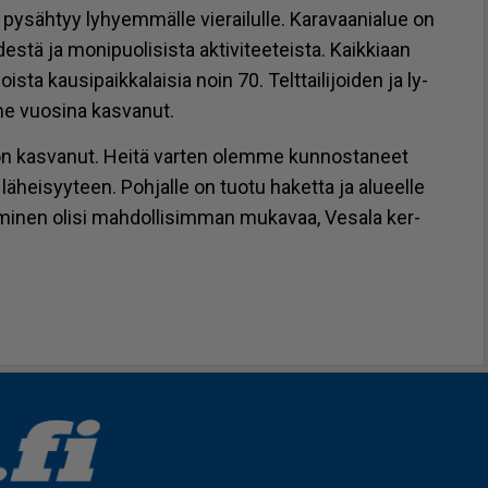
a py­säh­tyy ly­hy­em­mäl­le vie­rai­lul­le. Ka­ra­vaa­ni­a­lue on
des­tä ja mo­ni­puo­li­sis­ta ak­ti­vi­tee­teis­ta. Kaik­ki­aan
is­ta kau­si­paik­ka­lai­sia noin 70. Telt­tai­li­joi­den ja ly­
e vuo­si­na kas­va­nut.
rä on kas­va­nut. Hei­tä var­ten olem­me kun­nos­ta­neet
­hei­syy­teen. Poh­jal­le on tuo­tu ha­ket­ta ja alu­eel­le
­mi­nen oli­si mah­dol­li­sim­man mu­ka­vaa, Ve­sa­la ker­