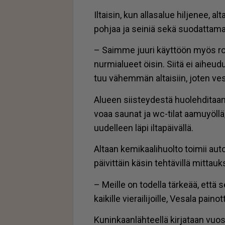
Il­tai­sin, kun al­la­sa­lue hil­je­nee, a
poh­jaa ja sei­niä sekä suo­dat­ta­m
– Saim­me juu­ri käyt­töön myös ro­bot
nur­mi­a­lu­eet öi­sin. Sii­tä ei ai­heu­du 
tuu vä­hem­män al­tai­siin, jo­ten ve
Alu­een siis­tey­des­tä huo­leh­di­taan pä
vo­aa sau­nat ja wc-ti­lat aa­mu­yöl­lä, 
uu­del­leen läpi il­ta­päi­väl­lä.
Al­taan ke­mi­kaa­li­huol­to toi­mii au
päi­vit­täin kä­sin teh­tä­vil­lä mit­tauk­si
– Meil­le on to­del­la tär­ke­ää, et­tä 
kai­kil­le vie­rai­li­joil­le, Ve­sa­la pai­not
Ku­nin­kaan­läh­teel­lä kir­ja­taan vuo­