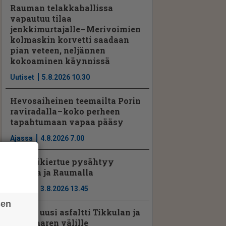
Rauman telakkahallissa
vapautuu tilaa
jenkkimurtajalle – Merivoimien
kolmaskin korvetti saadaan
pian veteen, neljännen
kokoaminen käynnissä
Uutiset
5.8.2026 10.30
Hevosaiheinen teemailta Porin
raviradalla – koko perheen
tapahtumaan vapaa pääsy
Ajassa
4.8.2026 7.00
Seniorikiertue pysähtyy
Porissa ja Raumalla
Ajassa
3.8.2026 13.45
sen
Vt2:lle uusi asfaltti Tikkulan ja
Kyläsaaren välille