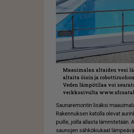
Maauimalan altaiden vesi lä
altaita öisin ja robottiruoh
Veden lämpötilaa voi seura
verkkosivulta www.sfcsatak
Sau­na­re­mon­tin li­säk­si maa­ui­ma­l
Ra­ken­nuk­sen ka­tol­la ole­vat au­ri
puil­le, joil­la al­las­ta läm­mi­te­tää
sau­no­jen säh­kö­kiu­kaat läm­pe­ä­vät 