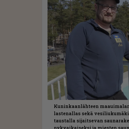
Kuninkaanlähteen maauimalan a
lastenallas sekä vesiliukumäki
taustalla sijaitsevan saunarake
nykyaikaiseksi ja miesten sau