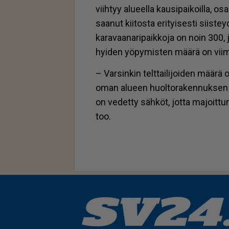
viih­tyy alu­eel­la kau­si­pai­koil­la, os
saa­nut kii­tos­ta eri­tyi­ses­ti siis­tey­
ka­ra­vaa­na­ri­paik­ko­ja on noin 300, jo
hyi­den yö­py­mis­ten mää­rä on vii­m
– Var­sin­kin telt­tai­li­joi­den mää­
oman alu­een huol­to­ra­ken­nuk­sen lä
on ve­det­ty säh­köt, jot­ta ma­joit­tu
too.