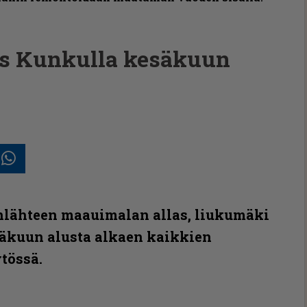
kis Kunkulla kesäkuun
In
posti
Whatsapp
ähteen maauimalan allas, liukumäki
esäkuun alusta alkaen kaikkien
ytössä.