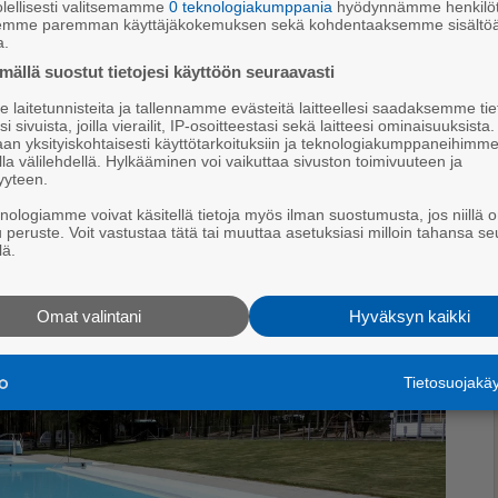
lellisesti valitsemamme
0 teknologiakumppania
hyödynnämme henkilöt
 myös ui­ma­val­vo­jia.
semme paremman käyttäjäkokemuksen sekä kohdentaaksemme sisältöä
a.
l­vo­jaa, jot­ka ovat suo­rit­ta­neet uin­nin­val­vo­jan
ällä suostut tietojesi käyttöön seuraavasti
al­taal­la, ja toi­sel­la voi ol­la sa­maan ai­kaan mui­ta
laitetunnisteita ja tallennamme evästeitä laitteellesi saadaksemme tie
 las­ten oh­jat­tua toi­min­taa. Kaik­ki­aan yh­dis­tys palk­
i sivuista, joilla vierailit, IP-osoitteestasi sekä laitteesi ominaisuuksista
an yksityiskohtaisesti käyttötarkoituksiin ja teknologiakumppaneihimm
e­ki­jää, Ve­sa­la ker­too.
la välilehdellä. Hylkääminen voi vaikuttaa sivuston toimivuuteen ja
yyteen.
knologiamme voivat käsitellä tietoja myös ilman suostumusta, jos niillä o
u peruste. Voit vastustaa tätä tai muuttaa asetuksiasi milloin tahansa se
lä.
Omat valintani
Hyväksyn kaikki
Tietosuojak