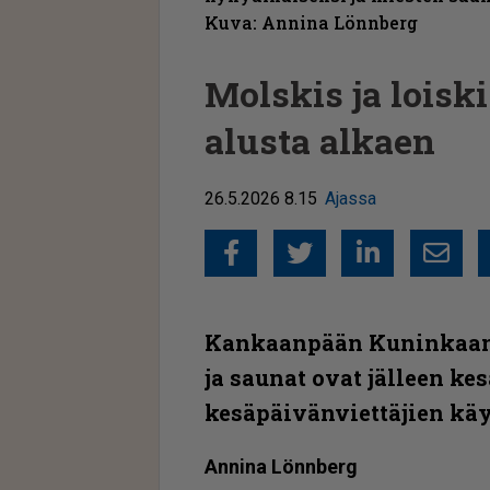
Kuva: Annina Lönnberg
Molskis ja lois
alusta alkaen
26.5.2026 8.15
Ajassa
Facebook
Twitter
Linked
Sähkö
Kankaanpään Kuninkaanl
ja saunat ovat jälleen k
kesäpäi­vän­viet­täjien kä
An­ni­na Lön­n­berg