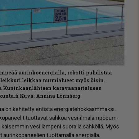
mpeää aurinkoenergialla, robotti puhdistaa
onleikkuri leikkaa nurmialueet myös öisin.
ta Kuninkaanlähteen karavaanarialueen
unta.fi Kuva: Annina Lönnberg
aa on ke­hi­tet­ty en­tis­tä ener­gi­a­te­hok­kaam­mak­si.
n­ko­pa­nee­lit tuot­ta­vat säh­köä vesi-il­ma­läm­pö­pum­
n. Ai­kai­sem­min vesi läm­pe­ni suo­ral­la säh­köl­lä. Myös
au­rin­ko­pa­nee­lien tuot­ta­mal­la ener­gi­al­la.