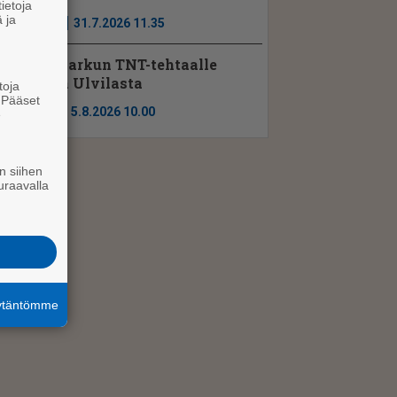
ietoja
 ja
Uutiset
31.7.2026 11.35
Noormarkun TNT-tehtaalle
johtaja Ulvilasta
toja
. Pääset
Ajassa
5.8.2026 10.00
e
n siihen
uraavalla
äytäntömme