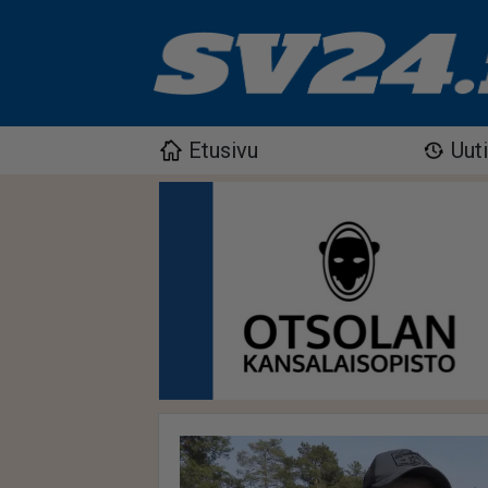
Etusivu
Uut