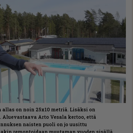
llas on noin 25x10 metriä. Lisäksi on
. Aluevastaava Arto Vesala kertoo, että
nnuksen naisten puoli on jo uusittu
nakin remontoidaan muutaman vuoden sisällä.