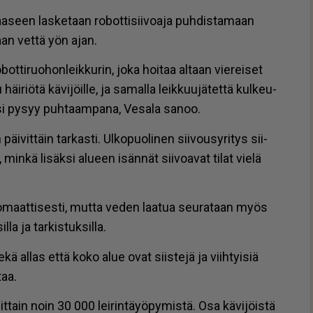
l­taa­seen las­ke­taan ro­bot­ti­sii­vo­a­ja puh­dis­ta­maan
aan vet­tä yön ajan.
­ti­ruo­hon­leik­ku­rin, joka hoi­taa al­taan vie­rei­set
häi­ri­ö­tä kä­vi­jöil­le, ja sa­mal­la leik­kuu­jä­tet­tä kul­keu­
si py­syy puh­taam­pa­na, Ve­sa­la sa­noo.
i­vit­täin tar­kas­ti. Ul­ko­puo­li­nen sii­vou­sy­ri­tys sii­
min­kä li­säk­si alu­een isän­nät sii­vo­a­vat ti­lat vie­lä
­to­maat­ti­ses­ti, mut­ta ve­den laa­tua seu­ra­taan myös
l­la ja tar­kis­tuk­sil­la.
sekä al­las et­tä koko alue ovat siis­te­jä ja viih­tyi­siä
­taa.
sit­tain noin 30 000 lei­rin­täy­ö­py­mis­tä. Osa kä­vi­jöis­tä