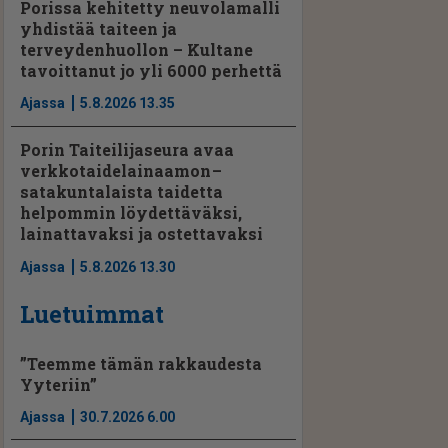
Porissa kehitetty neuvolamalli
yhdistää taiteen ja
terveydenhuollon – Kultane
tavoittanut jo yli 6000 perhettä
Ajassa
5.8.2026 13.35
Porin Taiteilijaseura avaa
verkko­tai­de­lai­naamon –
satakuntalaista taidetta
helpommin löydettäväksi,
lainattavaksi ja ostettavaksi
Ajassa
5.8.2026 13.30
Luetuimmat
”Teemme tämän rakkaudesta
Yyteriin”
Ajassa
30.7.2026 6.00