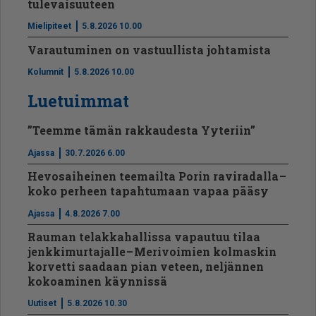
tulevaisuuteen
Mielipiteet
5.8.2026 10.00
Varautuminen on vastuullista johtamista
Kolumnit
5.8.2026 10.00
Luetuimmat
”Teemme tämän rakkaudesta Yyteriin”
Ajassa
30.7.2026 6.00
Hevosaiheinen teemailta Porin raviradalla –
koko perheen tapahtumaan vapaa pääsy
Ajassa
4.8.2026 7.00
Rauman telakkahallissa vapautuu tilaa
jenkkimurtajalle – Merivoimien kolmaskin
korvetti saadaan pian veteen, neljännen
kokoaminen käynnissä
Uutiset
5.8.2026 10.30