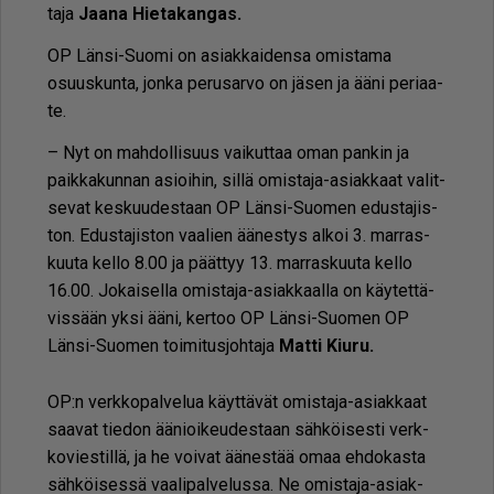
ta­ja
Jaa­na Hie­ta­kan­gas.
OP Län­si-Suo­mi on asi­ak­kai­den­sa omis­ta­ma
osuus­kun­ta, jon­ka pe­ru­sar­vo on jä­sen ja ää­ni pe­ri­aa­
te.
– Nyt on mah­dol­li­suus vai­kut­taa oman pan­kin ja
paik­ka­kun­nan asi­oi­hin, sil­lä omis­ta­ja-asi­ak­kaat va­lit­
se­vat kes­kuu­des­taan OP Län­si-Suo­men edus­ta­jis­
ton. Edus­ta­jis­ton vaa­lien ää­nes­tys al­koi 3. mar­ras­
kuu­ta kel­lo 8.00 ja päät­tyy 13. mar­ras­kuu­ta kel­lo
16.00. Jo­kai­sel­la omis­ta­ja-asi­ak­kaal­la on käy­tet­tä­
vis­sään yk­si ää­ni, ker­too OP Län­si-Suo­men OP
Län­si-Suo­men toi­mi­tus­joh­ta­ja
Mat­ti Kiu­ru.
OP:n verk­ko­pal­ve­lua käyt­tä­vät omis­ta­ja-asi­ak­kaat
saa­vat tie­don ää­ni­oi­keu­des­taan säh­köi­ses­ti verk­
ko­vies­til­lä, ja he voi­vat ää­nes­tää omaa eh­do­kas­ta
säh­köi­ses­sä vaa­li­pal­ve­lus­sa. Ne omis­ta­ja-asi­ak­