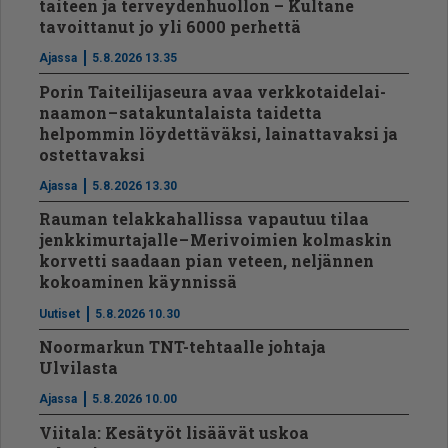
taiteen ja terveydenhuollon – Kultane
tavoittanut jo yli 6000 perhettä
Ajassa
5.8.2026 13.35
Porin Taiteilijaseura avaa verkko­tai­de­lai­
naamon – satakuntalaista taidetta
helpommin löydettäväksi, lainattavaksi ja
ostettavaksi
Ajassa
5.8.2026 13.30
Rauman telakkahallissa vapautuu tilaa
jenkkimurtajalle – Merivoimien kolmaskin
korvetti saadaan pian veteen, neljännen
kokoaminen käynnissä
Uutiset
5.8.2026 10.30
Noormarkun TNT-tehtaalle johtaja
Ulvilasta
Ajassa
5.8.2026 10.00
Viitala: Kesätyöt lisäävät uskoa