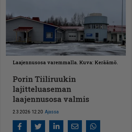
Laajennusosa varemmalla. Kuva: Keräämö.
Porin Tiiliruukin
lajitteluaseman
laajennusosa valmis
2.3.2026 12.20
Ajassa
Facebook
Twitter
LinkedIn
Sähköposti
Whatsapp