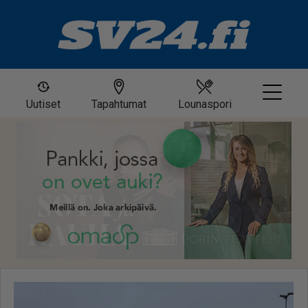
Uutiset
Tapahtumat
Lounaspori