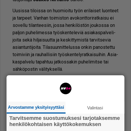
Uu­sis­sa ti­lois­sa on huo­mi­oi­tu työn eri­lai­set luon­teet
ja tar­peet. Van­han toi­mis­ton avo­kont­to­ri­rat­kai­su ei
so­vel­lu ti­lan­tee­siin, jos­sa hen­ki­lös­tön jou­kos­sa on
pal­jon pu­he­li­mes­sa työs­ken­te­le­viä asi­a­kas­pal­ve­li­
joi­ta sekä hil­jai­suut­ta ja kes­kit­ty­mis­tä tar­vit­se­via
asi­an­tun­ti­joi­ta. Ti­la­suun­nit­te­lus­sa on­kin pa­nos­tet­tu
toi­mi­viin ja rau­hal­li­siin työs­ken­te­ly­rat­kai­sui­hin. Asi­a­
kas­pal­ve­lu ta­pah­tuu jat­kos­sa­kin pu­he­li­mit­se tai
säh­kö­pos­tin vä­li­tyk­sel­lä.
La­jit­te­lu­a­se­man piha-alu­een mah­dol­li­sis­ta in­ves­
toin­neis­ta pää­te­tään myö­hem­min suun­ni­tel­mien tar­
ken­tu­es­sa.
Laa­jen­nu­so­sa ra­ken­net­tiin ele­ment­ti­ra­ken­tei­se­na,
Arvostamme yksityisyyttäsi
Valintasi
mikä vä­hen­si ma­te­ri­aa­li­huk­kaa ja pie­nen­si ra­ken­
Tarvitsemme suostumuksesi tarjotaksemme
nus­jät­teen mää­rää. Ele­men­tit toi­mi­tet­tiin työ­maal­le
henkilökohtaisen käyttökokemuksen
val­mii­na ko­ko­nai­suuk­si­na, jol­loin jat­ku­vaa ta­va­ra­vir­