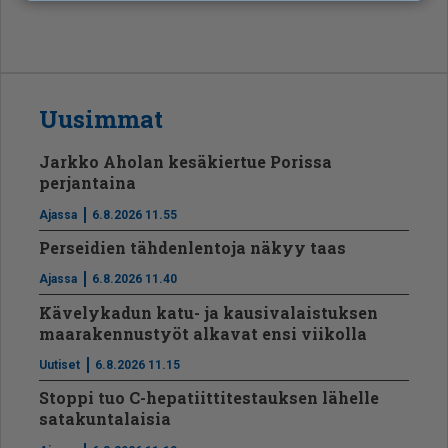
Uusimmat
Jarkko Aholan kesäkiertue Porissa
perjantaina
Ajassa
6.8.2026 11.55
Perseidien tähdenlentoja näkyy taas
Ajassa
6.8.2026 11.40
Kävelykadun katu- ja kausivalaistuksen
maarakennustyöt alkavat ensi viikolla
Uutiset
6.8.2026 11.15
Stoppi tuo C-hepatiit­ti­tes­tauksen lähelle
satakuntalaisia