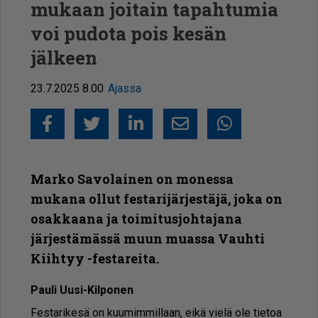
mukaan joitain tapahtumia
voi pudota pois kesän
jälkeen
23.7.2025 8.00
Ajassa
Facebook
Twitter
LinkedIn
Sähköposti
Whatsapp
Marko Savolainen on monessa
mukana ollut festarijärjestäjä, joka on
osakkaana ja toimitusjohtajana
järjestämässä muun muassa Vauhti
Kiihtyy -festareita.
Pau­li Uu­si-Kil­po­nen
Fes­ta­ri­ke­sä on kuu­mim­mil­laan, ei­kä vie­lä ole tie­toa