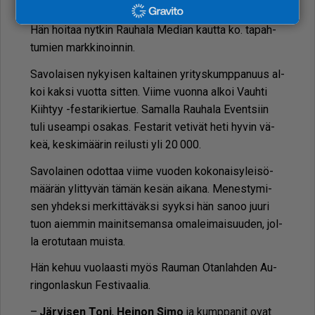
kä ko­ke­mus mark­ki­noin­nis­ta.
Hän hoi­taa nyt­kin Rau­ha­la Me­di­an kaut­ta ko. ta­pah­
tu­mien mark­ki­noin­nin.
Sa­vo­lai­sen ny­kyi­sen kal­tai­nen yri­tys­kump­pa­nuus al­
koi kak­si vuot­ta sit­ten. Vii­me vuon­na al­koi Vauh­ti
Kiih­tyy -fes­ta­ri­kier­tue. Sa­mal­la Rau­ha­la Event­siin
tuli use­am­pi osa­kas. Fes­ta­rit ve­ti­vät heti hy­vin vä­
keä, kes­ki­mää­rin rei­lus­ti yli 20 000.
Sa­vo­lai­nen odot­taa vii­me vuo­den ko­ko­nai­sy­lei­sö­
mää­rän ylit­ty­vän tä­män ke­sän ai­ka­na. Me­nes­ty­mi­
sen yh­dek­si mer­kit­tä­väk­si syyk­si hän sa­noo juu­ri
tuon ai­em­min mai­nit­se­man­sa oma­lei­mai­suu­den, jol­
la ero­tu­taan muis­ta.
Hän ke­huu vuo­laas­ti myös Rau­man Otan­lah­den Au­
rin­gon­las­kun Fes­ti­vaa­lia.
–
Jär­vi­sen Toni
,
Hei­non Simo
ja kump­pa­nit ovat