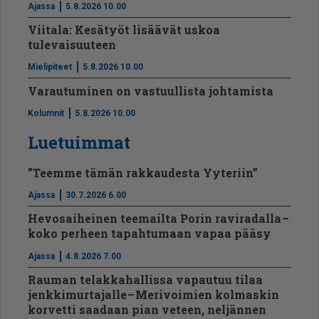
Ajassa
5.8.2026 10.00
Viitala: Kesätyöt lisäävät uskoa
tulevaisuuteen
Mielipiteet
5.8.2026 10.00
Varautuminen on vastuullista johtamista
Kolumnit
5.8.2026 10.00
Luetuimmat
”Teemme tämän rakkaudesta Yyteriin”
Ajassa
30.7.2026 6.00
Hevosaiheinen teemailta Porin raviradalla –
koko perheen tapahtumaan vapaa pääsy
Ajassa
4.8.2026 7.00
Rauman telakkahallissa vapautuu tilaa
jenkkimurtajalle – Merivoimien kolmaskin
korvetti saadaan pian veteen, neljännen