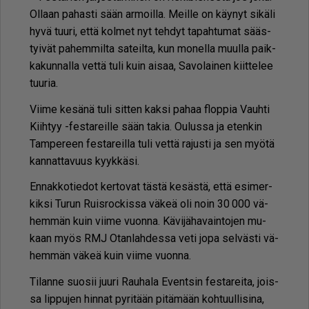
Ol­laan pa­has­ti sään ar­moil­la. Meil­le on käy­nyt si­kä­li
hyvä tuu­ri, et­tä kol­met nyt teh­dyt ta­pah­tu­mat sääs­
tyi­vät pa­hem­mil­ta sa­teil­ta, kun mo­nel­la muul­la paik­
ka­kun­nal­la vet­tä tuli kuin ai­saa, Sa­vo­lai­nen kiit­te­lee
tuu­ria.
Vii­me ke­sä­nä tuli sit­ten kak­si pa­haa flop­pia Vauh­ti
Kiih­tyy -fes­ta­reil­le sään ta­kia. Ou­lus­sa ja eten­kin
Tam­pe­reen fes­ta­reil­la tuli vet­tä ra­jus­ti ja sen myö­tä
kan­nat­ta­vuus kyyk­kä­si.
En­nak­ko­tie­dot ker­to­vat täs­tä ke­säs­tä, et­tä esi­mer­
kik­si Tu­run Ruis­roc­kis­sa vä­keä oli noin 30 000 vä­
hem­män kuin vii­me vuon­na. Kä­vi­jä­ha­vain­to­jen mu­
kaan myös RMJ Otan­lah­des­sa veti jopa sel­väs­ti vä­
hem­män vä­keä kuin vii­me vuon­na.
Ti­lan­ne suo­sii juu­ri Rau­ha­la Event­sin fes­ta­rei­ta, jois­
sa lip­pu­jen hin­nat py­ri­tään pi­tä­mään koh­tuul­li­si­na,