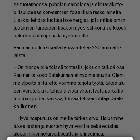
sa tuo­tan­nos­sa, puh­dis­tu­sai­neis­sa ja elin­tar­vi­ke­te­
ol­li­suu­des­sa kor­vaa­maan fos­sii­li­sia raa­ka-ai­nei­ta.
Li­säk­si teh­das tuot­taa bi­oe­ner­gi­aa, jota riit­tää oman
tuo­tan­non tar­pei­den li­säk­si myös säh­kö­nä verk­koon
sekä kau­ko­läm­pö­nä lä­hiyh­tei­söil­le.
Rau­man sel­lu­teh­taal­la työs­ken­te­lee 220 am­mat­ti­
lais­ta.
– On hie­noa ol­la töis­sä teh­taal­la, joka on tär­keä osa
Rau­man ja koko Sa­ta­kun­nan elin­voi­mai­suut­ta. Olem­
me yl­pei­tä sii­tä, et­tä voim­me tar­jo­ta työ­tä, tu­kea alu­
een ve­ro­tu­lo­ja ja teh­dä tii­vis­tä yh­teis­työ­tä pai­kal­lis­
ten toi­mi­joi­den kans­sa, to­te­aa teh­taan­joh­ta­ja J
aak­
ko Iko­nen
.
– Hyvä naa­pu­ruus on meil­le tär­keä ar­vo. Ha­lu­am­me
tu­kea las­ten ja nuor­ten hy­vin­voin­tia sekä edis­tää
alu­een lii­ken­ne­tur­val­li­suut­ta ja elin­voi­maa.