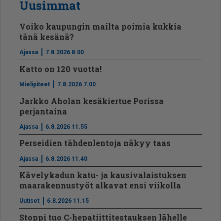
Uusimmat
Voiko kaupungin mailta poimia kukkia
tänä kesänä?
Ajassa
7.8.2026 8.00
Katto on 120 vuotta!
Mielipiteet
7.8.2026 7.00
Jarkko Aholan kesäkiertue Porissa
perjantaina
Ajassa
6.8.2026 11.55
Perseidien tähdenlentoja näkyy taas
Ajassa
6.8.2026 11.40
Kävelykadun katu- ja kausivalaistuksen
maarakennustyöt alkavat ensi viikolla
Uutiset
6.8.2026 11.15
Stoppi tuo C-hepatiit­ti­tes­tauksen lähelle