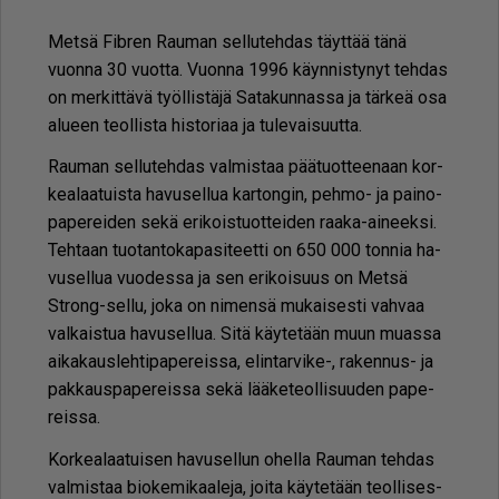
Met­sä Fib­ren Rau­man sel­lu­teh­das täyt­tää tänä
vuon­na 30 vuot­ta. Vuon­na 1996 käyn­nis­ty­nyt teh­das
on mer­kit­tä­vä työl­lis­tä­jä Sa­ta­kun­nas­sa ja tär­keä osa
alu­een te­ol­lis­ta his­to­ri­aa ja tu­le­vai­suut­ta.
Rau­man sel­lu­teh­das val­mis­taa pää­tuot­tee­naan kor­
ke­a­laa­tuis­ta ha­vu­sel­lua kar­ton­gin, peh­mo- ja pai­no­
pa­pe­rei­den sekä eri­kois­tuot­tei­den raa­ka-ai­neek­si.
Teh­taan tuo­tan­to­ka­pa­si­teet­ti on 650 000 ton­nia ha­
vu­sel­lua vuo­des­sa ja sen eri­koi­suus on Met­sä
Strong-sel­lu, joka on ni­men­sä mu­kai­ses­ti vah­vaa
val­kais­tua ha­vu­sel­lua. Sitä käy­te­tään muun mu­as­sa
ai­ka­kaus­leh­ti­pa­pe­reis­sa, elin­tar­vi­ke-, ra­ken­nus- ja
pak­kaus­pa­pe­reis­sa sekä lää­ke­te­ol­li­suu­den pa­pe­
reis­sa.
Kor­ke­a­laa­tui­sen ha­vu­sel­lun ohel­la Rau­man teh­das
val­mis­taa bi­o­ke­mi­kaa­le­ja, joi­ta käy­te­tään te­ol­li­ses­