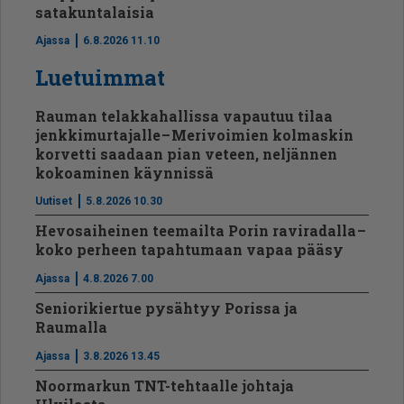
satakuntalaisia
Ajassa
6.8.2026 11.10
Luetuimmat
Rauman telakkahallissa vapautuu tilaa
jenkkimurtajalle – Merivoimien kolmaskin
korvetti saadaan pian veteen, neljännen
kokoaminen käynnissä
Uutiset
5.8.2026 10.30
Hevosaiheinen teemailta Porin raviradalla –
koko perheen tapahtumaan vapaa pääsy
Ajassa
4.8.2026 7.00
Seniorikiertue pysähtyy Porissa ja
Raumalla
Ajassa
3.8.2026 13.45
Noormarkun TNT-tehtaalle johtaja