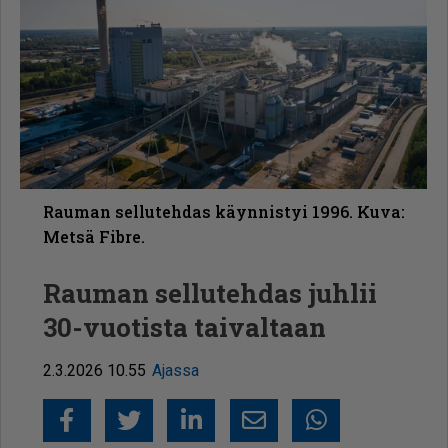
Rauman sellutehdas käynnistyi 1996. Kuva:
Metsä Fibre.
Rauman sellutehdas juhlii
30-vuotista taivaltaan
2.3.2026 10.55
Ajassa
Facebook
Twitter
LinkedIn
Sähköposti
Whatsapp