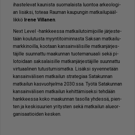
ihas­te­le­vat kau­nis­ta suo­ma­lais­ta luon­toa ar­ke­o­lo­gi­
an li­säk­si, to­te­aa Rau­man kau­pun­gin mat­kai­lu­pääl­
lik­kö
Ire­ne Vil­la­nen
.
Next Le­vel -hank­kees­sa mat­kai­lu­toi­mi­joil­le jär­jes­te­
tään kou­lu­tus­ta myyn­ti­toi­min­nas­ta Sak­san mat­kai­lu­
mark­ki­noil­la, koo­taan kan­sain­vä­li­sil­le mat­kan­jär­jes­
tä­jil­le suun­nat­tu maa­kun­nan tuo­te­ma­nu­aa­li sekä pi­
lo­toi­daan sak­sa­lai­sil­le mat­kan­jär­jes­tä­jil­le suun­nat­tu
vir­tu­aa­li­nen tu­tus­tu­mis­mat­ka. Li­säk­si sy­ven­ne­tään
kan­sain­vä­li­sen mat­kai­lun stra­te­gi­aa Sa­ta­kun­nan
mat­kai­lun kas­vuoh­jel­ma 2030:ssa. Työ­tä Sa­ta­kun­nan
kan­sain­vä­li­sen mat­kai­lun ke­hit­tä­mi­sek­si teh­dään
hank­kees­sa koko maa­kun­nan ta­sol­la yh­des­sä, pien­
ten ja kes­ki­suu­rien yri­tys­ten sekä mat­kai­lun alu­eor­
ga­ni­saa­ti­oi­den kes­ken.