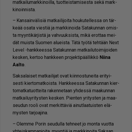
mat­kai­lu­mark­ki­noil­la, tuot­teis­ta­mi­ses­ta sekä mark­
ki­noin­nis­ta.
– Kan­sain­vä­li­siä mat­kai­li­joi­ta hou­ku­tel­les­sa on tär­
ke­ää osa­ta vies­tiä ja mark­ki­noi­da Sa­ta­kun­nan omis­
ta myyn­ti­kär­jis­tä ja vah­vuuk­sis­ta, mikä erot­taa mei­
dät muis­ta Suo­men alu­eis­ta. Tätä työ­tä teh­tään Next
Le­vel -hank­kees­sa Sa­ta­kun­nan mat­kai­lu­toi­mi­joi­den
kes­ken, ker­too hank­keen pro­jek­ti­pääl­lik­kö
Nii­na
Aal­to
.
Sak­sa­lai­set mat­kai­li­jat ovat kiin­nos­tu­nei­ta eri­tyi­
ses­ti kier­to­mat­kois­ta. Hank­kees­sa Sa­ta­kun­nan kier­
to­mat­ka­tuot­tei­ta ra­ken­ne­taan yh­des­sä maa­kun­nan
mat­kai­lu­y­ri­tys­ten kes­ken. Pien­ten yri­tys­ten ja maa­
seu­dun roo­li ovat mer­kit­tä­viä ai­nut­laa­tuis­ten elä­
mys­ten tar­jo­a­ji­na.
– Olem­me Po­rin seu­dul­la teh­neet jo mon­ta vuot­ta
yh­teis­kam­pan­joi­ta, myyn­tiä ja mark­ki­noi­ta Sak­san