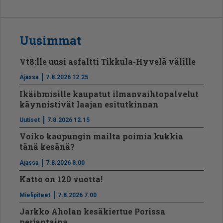
Uusimmat
Vt8:lle uusi asfaltti Tikkula-Hyvelä välille
Ajassa
7.8.2026 12.25
Ikäihmisille kaupatut ilmanvaihtopalvelut
käynnistivät laajan esitutkinnan
Uutiset
7.8.2026 12.15
Voiko kaupungin mailta poimia kukkia
tänä kesänä?
Ajassa
7.8.2026 8.00
Katto on 120 vuotta!
Mielipiteet
7.8.2026 7.00
Jarkko Aholan kesäkiertue Porissa
perjantaina