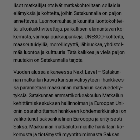
li­set mat­kai­li­jat et­si­vät mat­ka­koh­teil­taan sel­lai­sia
elä­myk­siä ja koh­tei­ta, joi­hin Sa­ta­kun­nal­la on pal­jon
an­net­ta­vaa. Luon­non­rau­haa ja kau­nii­ta luon­to­koh­tei­
ta, ul­koi­lu­ak­ti­vi­teet­te­ja, pai­kal­li­sen elä­män­ta­van ko­
ke­mis­ta, van­ho­ja puu­kau­pun­ke­ja, UNES­CO-koh­tei­ta,
maa­seu­tui­dyl­liä, me­rel­li­syyt­tä, lä­hi­ruo­kaa, yh­dis­tel­
mää luon­toa ja kult­tuu­ria. Tätä kaik­kea ja vie­lä pal­jon
muu­ta­kin on Sa­ta­kun­nal­la tar­jo­ta.
Vuo­den alus­sa al­ka­nees­sa Next Le­vel – Sa­ta­kun­
nan mat­kai­lun kas­vu kan­sain­vä­li­syy­teen -hank­kees­
sa pa­ran­ne­taan maa­kun­nan mat­kai­lun kas­vu­e­del­ly­
tyk­siä. Sa­ta­kun­nan am­mat­ti­kor­ke­a­kou­lun Mat­kai­lun
ke­hit­tä­mis­kes­kuk­sen hal­lin­noi­man ja Eu­roo­pan Uni­
o­nin osa­ra­hoit­ta­man hank­keen koh­de­mark­ki­nak­si on
va­li­koi­tu­nut sak­san­kie­li­nen Eu­roop­pa ja eri­tyi­ses­ti
Sak­sa. Maa­kun­nan mat­kai­lu­toi­mi­joil­le han­ki­taan ko­
ke­mus­ta ja tie­tä­mys­tä myyn­ti­toi­min­nas­ta Sak­san