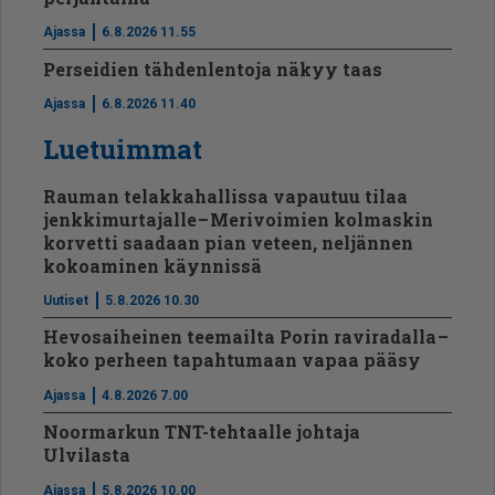
Ajassa
6.8.2026 11.55
Perseidien tähdenlentoja näkyy taas
Ajassa
6.8.2026 11.40
Luetuimmat
Rauman telakkahallissa vapautuu tilaa
jenkkimurtajalle – Merivoimien kolmaskin
korvetti saadaan pian veteen, neljännen
kokoaminen käynnissä
Uutiset
5.8.2026 10.30
Hevosaiheinen teemailta Porin raviradalla –
koko perheen tapahtumaan vapaa pääsy
Ajassa
4.8.2026 7.00
Noormarkun TNT-tehtaalle johtaja
Ulvilasta
Ajassa
5.8.2026 10.00