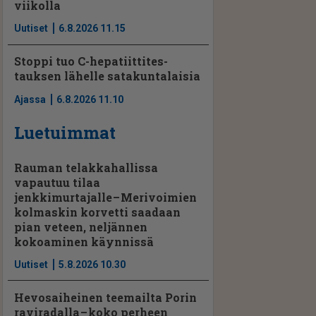
viikolla
Uutiset
6.8.2026 11.15
Stoppi tuo C-hepatiit­ti­tes­
tauksen lähelle satakuntalaisia
Ajassa
6.8.2026 11.10
Luetuimmat
Rauman telakkahallissa
vapautuu tilaa
jenkkimurtajalle – Merivoimien
kolmaskin korvetti saadaan
pian veteen, neljännen
kokoaminen käynnissä
Uutiset
5.8.2026 10.30
Hevosaiheinen teemailta Porin
raviradalla – koko perheen