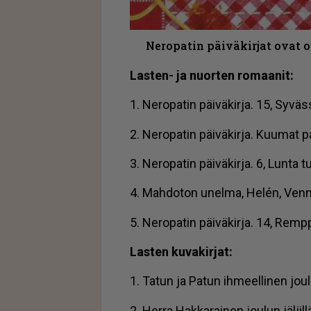
Neropatin päiväkirjat ovat o
Las­ten- ja nuor­ten ro­maa­nit:
1. Ne­ro­pa­tin päi­vä­kir­ja. 15, Sy­v
2. Ne­ro­pa­tin päi­vä­kir­ja. Kuu­mat p
3. Ne­ro­pa­tin päi­vä­kir­ja. 6, Lun­ta
4. Mah­do­ton unel­ma, Helén, Ven­
5. Ne­ro­pa­tin päi­vä­kir­ja. 14, Rem
Las­ten ku­va­kir­jat:
1. Ta­tun ja Pa­tun ih­meel­li­nen jou­
2. Her­ra Hak­ka­rai­nen jou­lun jäl­jil