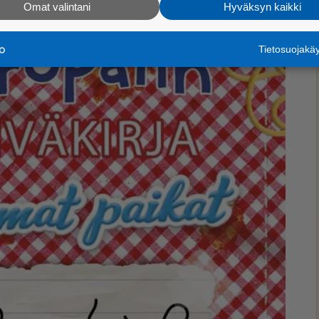
Omat valintani
Hyväksyn kaikki
Tietosuojak