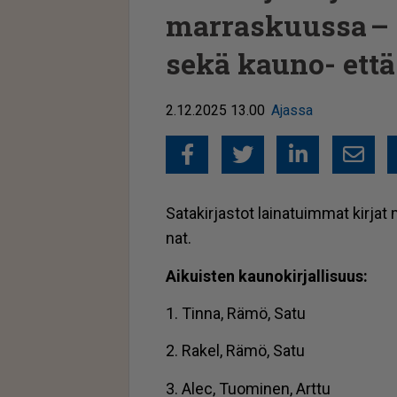
marraskuussa – 
sekä kauno- että t
2.12.2025 13.00
Ajassa
Facebook
Twitter
Linked
Sähkö
Sa­ta­kir­jas­tot lai­na­tuim­mat kir­ja
nat.
Ai­kuis­ten kau­no­kir­jal­li­suus:
1. Tin­na, Rämö, Satu
2. Ra­kel, Rämö, Satu
3. Alec, Tuo­mi­nen, Art­tu