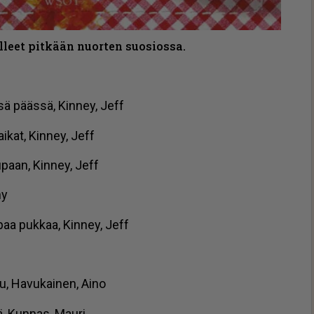
lleet pitkään nuorten suosiossa.
äs­sä pääs­sä, Kin­ney, Jeff
ai­kat, Kin­ney, Jeff
 tu­paan, Kin­ney, Jeff
ny
p­paa puk­kaa, Kin­ney, Jeff
lu, Ha­vu­kai­nen, Ai­no
­lä, Kun­nas, Mau­ri