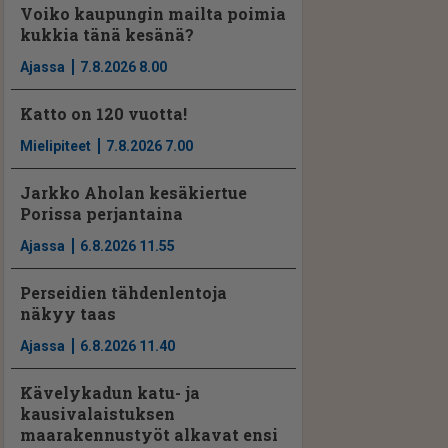
Voiko kaupungin mailta poimia
kukkia tänä kesänä?
Ajassa
7.8.2026 8.00
Katto on 120 vuotta!
Mielipiteet
7.8.2026 7.00
Jarkko Aholan kesäkiertue
Porissa perjantaina
Ajassa
6.8.2026 11.55
Perseidien tähdenlentoja
näkyy taas
Ajassa
6.8.2026 11.40
Kävelykadun katu- ja
kausivalaistuksen
maarakennustyöt alkavat ensi