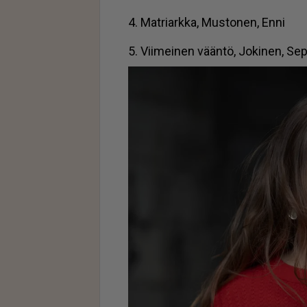
4. Mat­ri­ark­ka, Mus­to­nen, En­ni
5. Vii­mei­nen vään­tö, Jo­ki­nen, Se