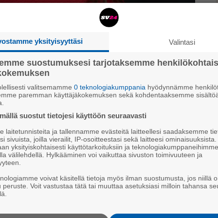
vostamme yksityisyyttäsi
Valintasi
nyt sekä kaunokirjallisuudessa että
semme suostumuksesi tarjotaksemme henkilökohtai
in Hilmarsson
ökokemuksen
lellisesti valitsemamme
0 teknologiakumppania
hyödynnämme henkilöt
semme paremman käyttäjäkokemuksen sekä kohdentaaksemme sisältöä
a.
ällä suostut tietojesi käyttöön seuraavasti
laitetunnisteita ja tallennamme evästeitä laitteellesi saadaksemme tie
­lä, Lem­pi­nen, Mar­ko
i sivuista, joilla vierailit, IP-osoitteestasi sekä laitteesi ominaisuuksista
an yksityiskohtaisesti käyttötarkoituksiin ja teknologiakumppaneihimm
la välilehdellä. Hylkääminen voi vaikuttaa sivuston toimivuuteen ja
yyteen.
knologiamme voivat käsitellä tietoja myös ilman suostumusta, jos niillä o
u peruste. Voit vastustaa tätä tai muuttaa asetuksiasi milloin tahansa se
lä.
l­mat, Hard­wick, Neil