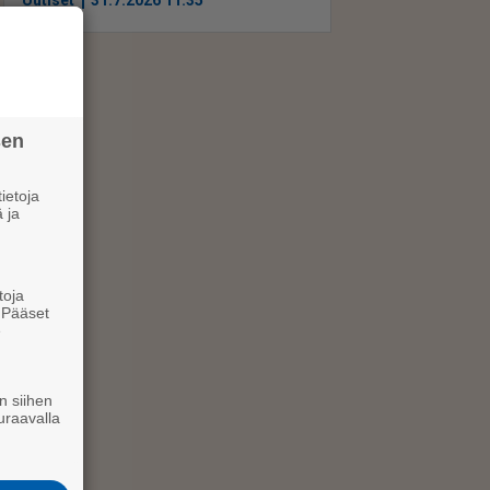
Uutiset
31.7.2026 11.35
sen
ietoja
 ja
toja
. Pääset
e
n siihen
uraavalla