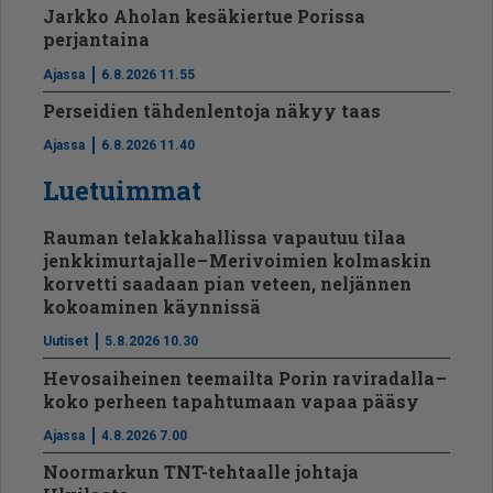
Jarkko Aholan kesäkiertue Porissa
perjantaina
Ajassa
6.8.2026 11.55
Perseidien tähdenlentoja näkyy taas
Ajassa
6.8.2026 11.40
Luetuimmat
Rauman telakkahallissa vapautuu tilaa
jenkkimurtajalle – Merivoimien kolmaskin
korvetti saadaan pian veteen, neljännen
kokoaminen käynnissä
Uutiset
5.8.2026 10.30
Hevosaiheinen teemailta Porin raviradalla –
koko perheen tapahtumaan vapaa pääsy
Ajassa
4.8.2026 7.00
Noormarkun TNT-tehtaalle johtaja