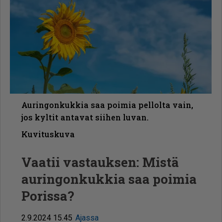
Auringonkukkia saa poimia pellolta vain,
jos kyltit antavat siihen luvan.
Kuvituskuva
Vaatii vastauksen: Mistä
auringonkukkia saa poimia
Porissa?
2.9.2024 15.45
Ajassa