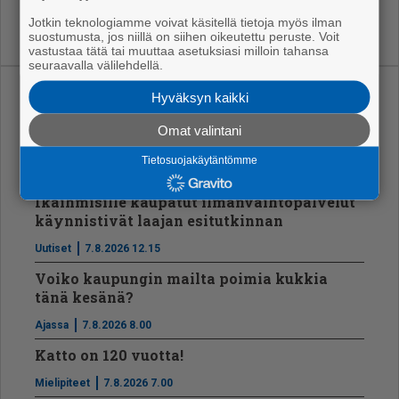
Jotkin teknologiamme voivat käsitellä tietoja myös ilman
suostumusta, jos niillä on siihen oikeutettu peruste. Voit
vastustaa tätä tai muuttaa asetuksiasi milloin tahansa
seuraavalla välilehdellä.
Hyväksyn kaikki
Uusimmat
Omat valintani
Vt8:lle uusi asfaltti Tikkula-Hyvelä välille
Tietosuojakäytäntömme
Ajassa
7.8.2026 12.25
Ikäihmisille kaupatut ilmanvaihtopalvelut
käynnistivät laajan esitutkinnan
Uutiset
7.8.2026 12.15
Voiko kaupungin mailta poimia kukkia
tänä kesänä?
Ajassa
7.8.2026 8.00
Katto on 120 vuotta!
Mielipiteet
7.8.2026 7.00