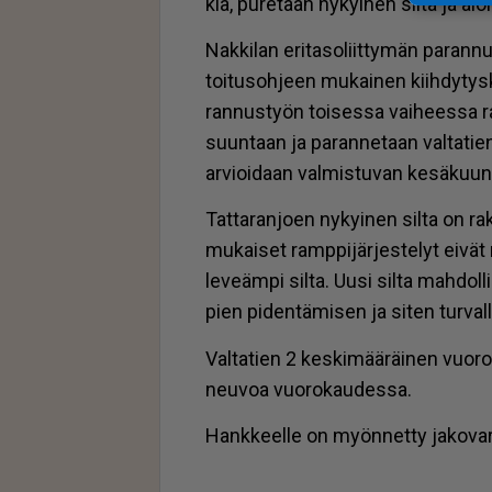
kia, pu­re­taan ny­kyi­nen sil­ta ja alo
Nak­ki­lan eri­ta­so­liit­ty­män pa­ran­n
toi­tu­soh­jeen mu­kai­nen kiih­dy­tys
ran­nus­työn toi­ses­sa vai­hees­sa ra­
suun­taan ja pa­ran­ne­taan val­ta­tien
ar­vi­oi­daan val­mis­tu­van ke­sä­k
Tat­ta­ran­jo­en ny­kyi­nen sil­ta on
mu­kai­set ramp­pi­jär­jes­te­lyt ei­vät 
le­ve­äm­pi sil­ta. Uu­si sil­ta mah­dol
pien pi­den­tä­mi­sen ja si­ten tur­val­li
Val­ta­tien 2 kes­ki­mää­räi­nen vuo­ro­
neu­voa vuo­ro­kau­des­sa.
Hank­keel­le on myön­net­ty ja­ko­va­ra­