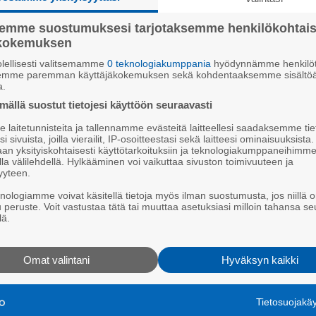
lan uusiminen – liikenne
semme suostumuksesi tarjotaksemme henkilökohtai
alle
ökokemuksen
lellisesti valitsemamme
0 teknologiakumppania
hyödynnämme henkilöt
semme paremman käyttäjäkokemuksen sekä kohdentaaksemme sisältöä
a.
ällä suostut tietojesi käyttöön seuraavasti
In
posti
Whatsapp
laitetunnisteita ja tallennamme evästeitä laitteellesi saadaksemme tie
i sivuista, joilla vierailit, IP-osoitteestasi sekä laitteesi ominaisuuksista
an yksityiskohtaisesti käyttötarkoituksiin ja teknologiakumppaneihimm
la välilehdellä. Hylkääminen voi vaikuttaa sivuston toimivuuteen ja
s­sä Tat­ta­ran­jo­en sil­lan uu­si­mis­työt. Työt al­koi­vat
yyteen.
lel­ta ohit­ta­van va­ra­sil­lan ra­ken­ta­mi­sel­la. Va­ra­sil­ta
knologiamme voivat käsitellä tietoja myös ilman suostumusta, jos niillä o
u peruste. Voit vastustaa tätä tai muuttaa asetuksiasi milloin tahansa se
yys­kuu­ta. Sil­ta­pai­kal­la tu­lee voi­maan alen­net­tu
lä.
­ta ai­heut­ta­van mer­kit­tä­vää hait­taa val­ta­tien lii­ken­
Omat valintani
Hyväksyn kaikki
voi vai­kut­taa mat­ka-ai­koi­hin. Va­ra­sil­ta on käy­tös­sä
 käyt­töö­no­ton jäl­keen paa­lu­te­taan uu­den sil­lan tu­
Tietosuojak