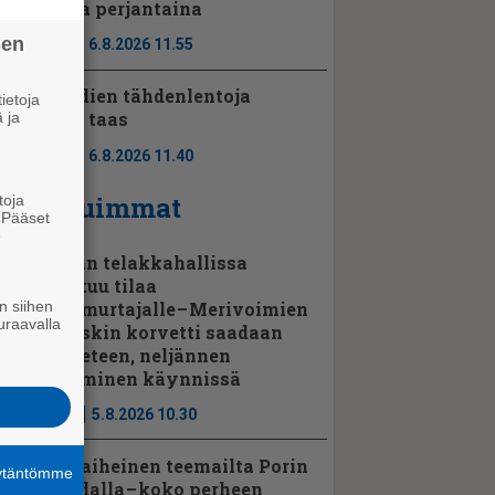
Porissa perjantaina
sen
Ajassa
6.8.2026 11.55
Perseidien tähdenlentoja
ietoja
näkyy taas
 ja
Ajassa
6.8.2026 11.40
Luetuimmat
toja
. Pääset
e
Rauman telakkahallissa
vapautuu tilaa
jenkkimurtajalle – Merivoimien
n siihen
uraavalla
kolmaskin korvetti saadaan
pian veteen, neljännen
kokoaminen käynnissä
Uutiset
5.8.2026 10.30
Hevosaiheinen teemailta Porin
äytäntömme
raviradalla – koko perheen