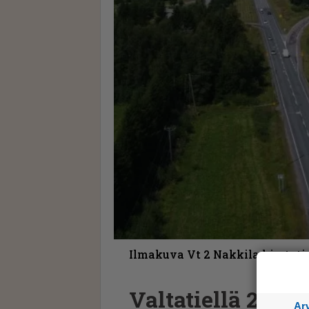
Ilmakuva Vt 2 Nakkila kiertot
Valtatiellä 2 Na
Ar