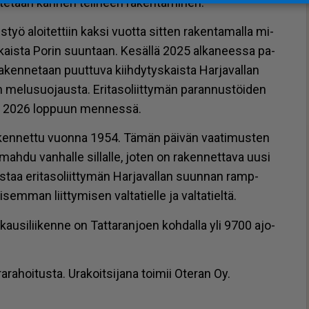
i­te­taan kan­nen te­li­neen ra­ken­ta­mi­nen.
us­työ aloi­tet­tiin kak­si vuot­ta sit­ten ra­ken­ta­mal­la mi­
­kais­ta Po­rin suun­taan. Ke­säl­lä 2025 al­ka­nees­sa pa­
ken­ne­taan puut­tu­va kiih­dy­tys­kais­ta Har­ja­val­lan
 me­lu­suo­jaus­ta. Eri­ta­so­liit­ty­män pa­ran­nus­töi­den
uun 2026 lop­puun men­nes­sä.
 ra­ken­net­tu vuon­na 1954. Tä­män päi­vän vaa­ti­mus­ten
mah­du van­hal­le sil­lal­le, jo­ten on ra­ken­net­ta­va uu­si
­lis­taa eri­ta­so­liit­ty­män Har­ja­val­lan suun­nan ramp­
­sem­man liit­ty­mi­sen val­ta­tiel­le ja val­ta­tiel­tä.
kau­si­lii­ken­ne on Tat­ta­ran­jo­en koh­dal­la yli 9700 ajo­
ra­hoi­tus­ta. Ura­koit­si­ja­na toi­mii Ote­ran Oy.