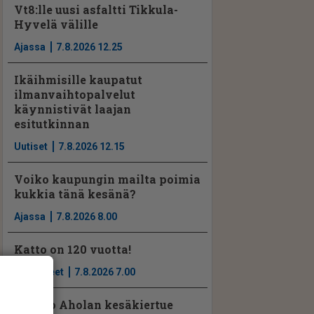
Vt8:lle uusi asfaltti Tikkula-
Hyvelä välille
Ajassa
7.8.2026 12.25
Ikäihmisille kaupatut
ilmanvaihtopalvelut
käynnistivät laajan
esitutkinnan
Uutiset
7.8.2026 12.15
Voiko kaupungin mailta poimia
kukkia tänä kesänä?
Ajassa
7.8.2026 8.00
Katto on 120 vuotta!
Mielipiteet
7.8.2026 7.00
Jarkko Aholan kesäkiertue