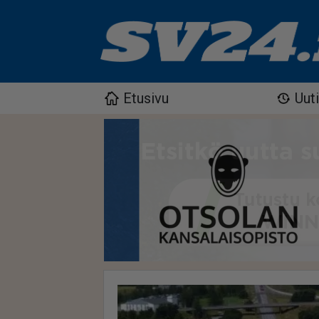
Etusivu
Uut