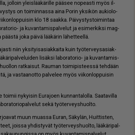
la, jol­loin yleis­lää­kä­ril­le pää­see no­pe­as­ti myös il­
­vys­tys on toi­min­nas­sa ai­na Po­rin yk­si­kön au­ki­o­lo­
 vii­kon­lop­pui­sin klo 18 saak­ka. Päi­vys­tys­toi­min­taa
bo­ra­to­rio- ja ku­van­ta­mis­pal­ve­lut ja esi­mer­kik­si mag­
 pääs­tä joka päi­vä lää­kä­rin lä­het­teel­lä.
as­ti niin yk­si­tyi­sa­si­ak­kai­ta kuin työ­ter­vey­sa­si­ak­
ä­kä­ri­pal­ve­lui­den li­säk­si la­bo­ra­to­rio- ja ku­van­ta­mis­
s­huol­lon rat­kai­sut. Rau­man toi­mi­pis­tees­sä teh­dään
ei­tä, ja vas­taa­not­to pal­ve­lee myös vii­kon­lop­pui­sin
e toi­mii ny­kyi­sin Eu­ra­jo­en kun­nan­ta­lol­la. Saa­ta­vil­la
a­bo­ra­to­ri­o­pal­ve­lut sekä työ­ter­veys­huol­to.
ar­jo­a­vat muun mu­as­sa Eu­ran, Sä­ky­län, Huit­tis­ten,
teet, jois­sa yh­dis­ty­vät työ­ter­veys­huol­to, lää­kä­ri­pal­
des­sa­kau­pun­gis­sa on myös ku­van­ta­mis­pal­ve­lut.