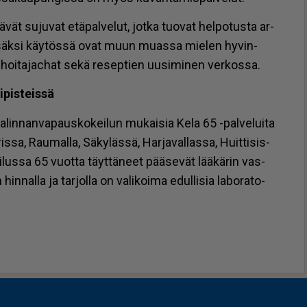
n­tä­vät su­ju­vat etä­pal­ve­lut, jot­ka tuo­vat hel­po­tus­ta ar­
 li­säk­si käy­tös­sä ovat muun mu­as­sa mie­len hy­vin­
t, hoi­ta­jac­hat sekä re­sep­tien uu­si­mi­nen ver­kos­sa.
­pis­teis­sä
­lin­nan­va­paus­ko­kei­lun mu­kai­sia Kela 65 -pal­ve­lui­ta
s­sa, Rau­mal­la, Sä­ky­läs­sä, Har­ja­val­las­sa, Huit­ti­sis­
­lus­sa 65 vuot­ta täyt­tä­neet pää­se­vät lää­kä­rin vas­
n­nal­la ja tar­jol­la on va­li­koi­ma edul­li­sia la­bo­ra­to­