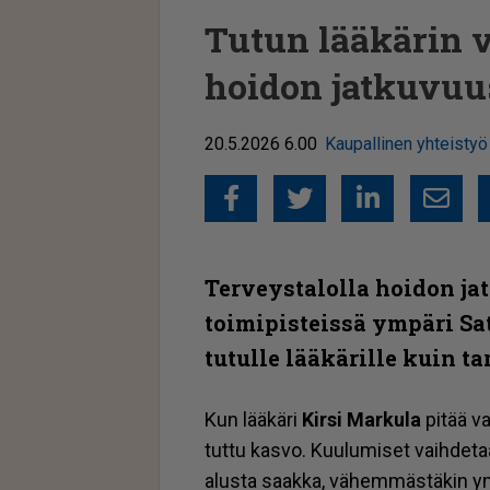
Tutun lääkärin v
hoidon jatkuvuu
20.5.2026 6.00
Kaupallinen yhteistyö
Facebook
Twitter
Linked
Sähkö
Terveystalolla hoidon jat
toimipisteissä ympäri Sa
tutulle lääkärille kuin t
Kun lää­kä­ri
Kir­si Mar­ku­la
pi­tää va
tut­tu kas­vo. Kuu­lu­mi­set vaih­de­taan
alus­ta saak­ka, vä­hem­mäs­tä­kin ym­