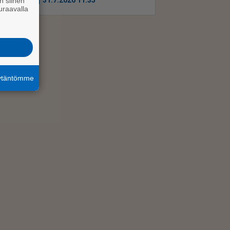
Uutiset
31.7.2026 11.35
n siihen
uraavalla
äytäntömme