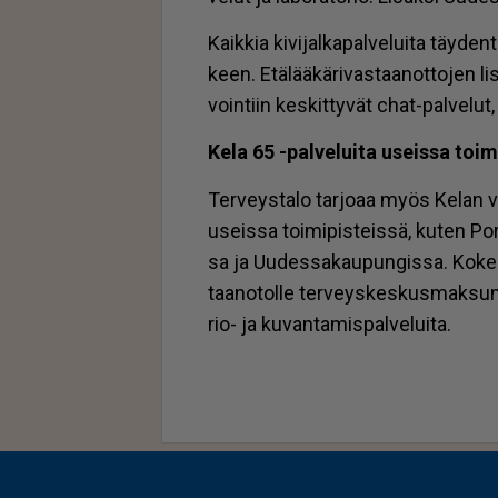
Kaik­kia ki­vi­jal­ka­pal­ve­lui­ta täy­de
keen. Etä­lää­kä­ri­vas­taa­not­to­jen
voin­tiin kes­kit­ty­vät chat-pal­ve­lu
Kela 65 -pal­ve­lui­ta useis­sa toi­mi
Ter­veys­ta­lo tar­jo­aa myös Ke­lan va
useis­sa toi­mi­pis­teis­sä, ku­ten Po­ri
sa ja Uu­des­sa­kau­pun­gis­sa. Ko­kei
taa­no­tol­le ter­veys­kes­kus­mak­sun hi
rio- ja ku­van­ta­mis­pal­ve­lui­ta.