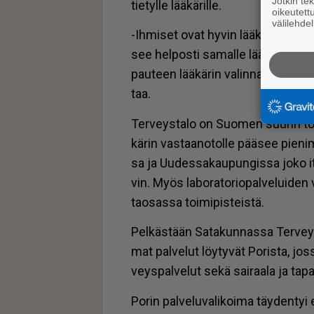
Jotkin te
tie­tyl­le lää­kä­ril­le.
oikeutett
välilehdel
-Ih­mi­set ovat hy­vin lää­kä­rius­kol­l
see hel­pos­ti sa­mal­le lää­kä­ril­le, 
pau­teen lää­kä­rin va­lin­nas­sa, Sa­ta
taa.
Ter­veys­ta­lo on Suo­men suu­rin toi­m
kä­rin vas­taa­no­tol­le pää­see pie­ni
sa ja Uu­des­sa­kau­pun­gis­sa joko it
vin. Myös la­bo­ra­to­ri­o­pal­ve­lui­den 
ta­o­sas­sa toi­mi­pis­teis­tä.
Pel­käs­tään Sa­ta­kun­nas­sa Ter­veys­
mat pal­ve­lut löy­ty­vät Po­ris­ta, jos­s
veys­pal­ve­lut sekä sai­raa­la ja ta­pa­t
Po­rin pal­ve­lu­va­li­koi­ma täy­den­tyi 