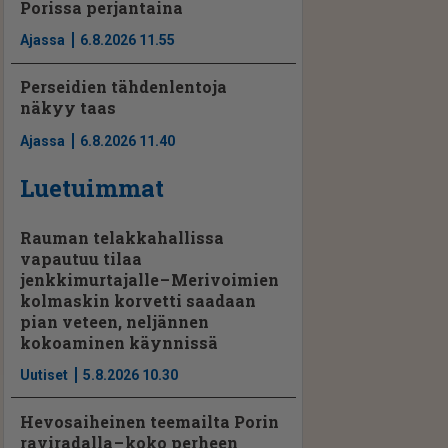
Porissa perjantaina
Ajassa
6.8.2026 11.55
Perseidien tähdenlentoja
näkyy taas
Ajassa
6.8.2026 11.40
Luetuimmat
Rauman telakkahallissa
vapautuu tilaa
jenkkimurtajalle – Merivoimien
kolmaskin korvetti saadaan
pian veteen, neljännen
kokoaminen käynnissä
Uutiset
5.8.2026 10.30
Hevosaiheinen teemailta Porin
raviradalla – koko perheen