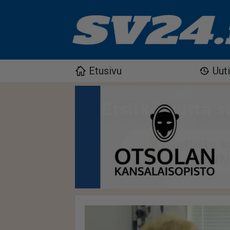
Etusivu
Uut