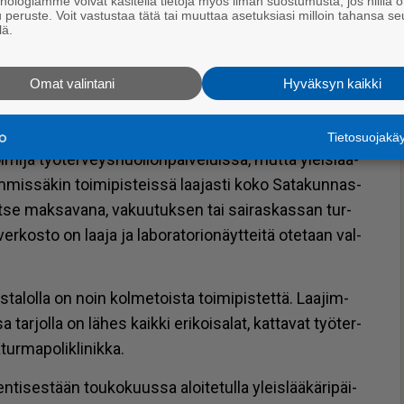
knologiamme voivat käsitellä tietoja myös ilman suostumusta, jos niillä o
u peruste. Voit vastustaa tätä tai muuttaa asetuksiasi milloin tahansa se
lä.
i­sia ja hoi­don jat­ku­vuus to­teu­tuu hy­vin, meil­lä pää­
mut­ta sil­ti meil­lä on myös mah­dol­li­suus va­lin­nan­va­
Omat valintani
Hyväksyn kaikki
­kun­nan ter­veys­pal­ve­lu­joh­ta­ja Kat­ja Lai­ne muis­tut­
Tietosuojak
i­ja työ­ter­veys­huol­lon­pal­ve­luis­sa, mut­ta yleis­lää­
m­mis­sä­kin toi­mi­pis­teis­sä laa­jas­ti koko Sa­ta­kun­nas­
­se mak­sa­va­na, va­kuu­tuk­sen tai sai­ras­kas­san tur­
ver­kos­to on laa­ja ja la­bo­ra­to­ri­o­näyt­tei­tä ote­taan val­
ta­lol­la on noin kol­me­tois­ta toi­mi­pis­tet­tä. Laa­jim­
a tar­jol­la on lä­hes kaik­ki eri­koi­sa­lat, kat­ta­vat työ­ter­
ur­ma­po­lik­li­nik­ka.
en­ti­ses­tään tou­ko­kuus­sa aloi­te­tul­la yleis­lää­kä­ri­päi­