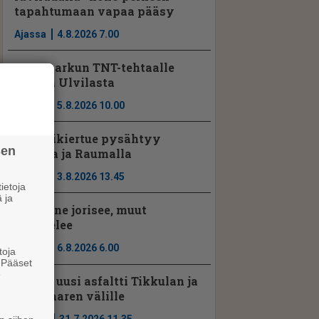
tapahtumaan vapaa pääsy
Ajassa
4.8.2026 7.00
Noormarkun TNT-tehtaalle
johtaja Ulvilasta
Ajassa
5.8.2026 10.00
Seniorikiertue pysähtyy
sen
Porissa ja Raumalla
Ajassa
3.8.2026 13.45
ietoja
 ja
Porilaine jorisee, muut
kuuntelee
Ajassa
6.8.2026 6.00
toja
. Pääset
e
Vt2:lle uusi asfaltti Tikkulan ja
Kyläsaaren välille