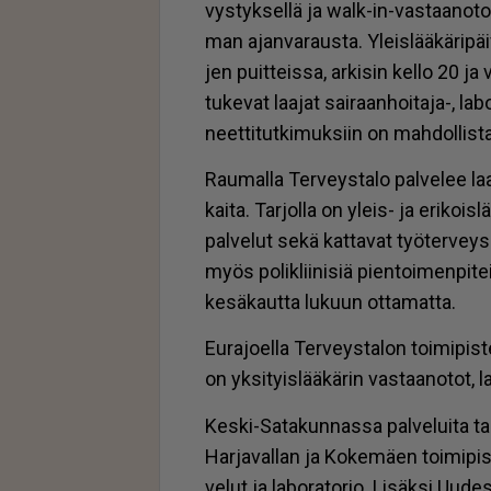
vys­tyk­sel­lä ja walk-in-vas­taa­no­tol­
man ajan­va­raus­ta. Yleis­lää­kä­ri­päi
jen puit­teis­sa, ar­ki­sin kel­lo 20 ja
tu­ke­vat laa­jat sai­raan­hoi­ta­ja-, la­
neet­ti­tut­ki­muk­siin on mah­dol­lis­ta
Rau­mal­la Ter­veys­ta­lo pal­ve­lee laa­j
kai­ta. Tar­jol­la on yleis- ja eri­kois­lä
pal­ve­lut sekä kat­ta­vat työ­ter­vey
myös po­lik­lii­ni­siä pien­toi­men­pi­t
ke­sä­kaut­ta lu­kuun ot­ta­mat­ta.
Eu­ra­jo­el­la Ter­veys­ta­lon toi­mi­pis­t
on yk­si­tyis­lää­kä­rin vas­taa­no­tot, l
Kes­ki-Sa­ta­kun­nas­sa pal­ve­lui­ta t
Har­ja­val­lan ja Ko­ke­mä­en toi­mi­pis­
ve­lut ja la­bo­ra­to­rio. Li­säk­si Uu­