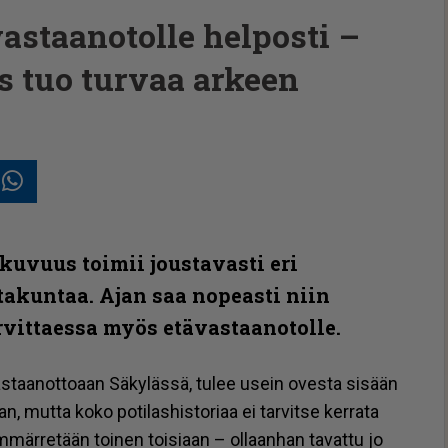
astaanotolle helposti –
s tuo turvaa arkeen
In
posti
Whatsapp
kuvuus toimii joustavasti eri
takuntaa. Ajan saa nopeasti niin
arvittaessa myös etävastaanotolle.
s­taa­not­to­aan Sä­ky­läs­sä, tu­lee usein oves­ta si­sään
, mut­ta koko po­ti­las­his­to­ri­aa ei tar­vit­se ker­ra­ta
mär­re­tään toi­nen toi­si­aan – ol­laan­han ta­vat­tu jo