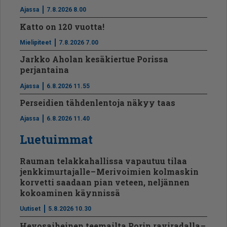
Ajassa
7.8.2026 8.00
Katto on 120 vuotta!
Mielipiteet
7.8.2026 7.00
Jarkko Aholan kesäkiertue Porissa
perjantaina
Ajassa
6.8.2026 11.55
Perseidien tähdenlentoja näkyy taas
Ajassa
6.8.2026 11.40
Luetuimmat
Rauman telakkahallissa vapautuu tilaa
jenkkimurtajalle – Merivoimien kolmaskin
korvetti saadaan pian veteen, neljännen
kokoaminen käynnissä
Uutiset
5.8.2026 10.30
Hevosaiheinen teemailta Porin raviradalla –