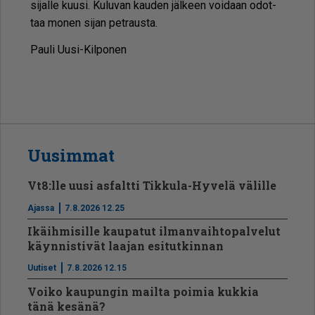
si­jal­le kuu­si. Ku­lu­van kau­den jäl­keen voi­daan odot­
taa mo­nen si­jan pet­raus­ta.
Pau­li Uu­si-Kil­po­nen
Uusimmat
Vt8:lle uusi asfaltti Tikkula-Hyvelä välille
Ajassa
7.8.2026 12.25
Ikäihmisille kaupatut ilmanvaihtopalvelut
käynnistivät laajan esitutkinnan
Uutiset
7.8.2026 12.15
Voiko kaupungin mailta poimia kukkia
tänä kesänä?