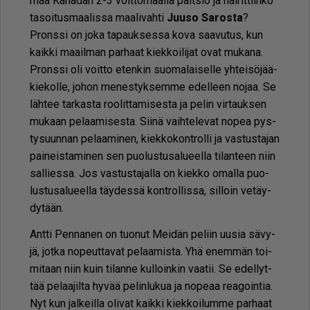
mää Ka­na­dan 2-3 voit­to­maa­lia pait­sio ja häi­rit­tiin­kö
ta­soi­tus­maa­lis­sa maa­li­vah­ti
Juu­so Sa­ros­ta
?
Prons­si on joka ta­pauk­ses­sa kova saa­vu­tus, kun
kaik­ki maa­il­man par­haat kiek­koi­li­jat ovat mu­ka­na.
Prons­si oli voit­to eten­kin suo­ma­lai­sel­le yh­tei­sö­jää­
kie­kol­le, jo­hon me­nes­tyk­sem­me edel­leen no­jaa. Se
läh­tee tar­kas­ta roo­lit­ta­mi­ses­ta ja pe­lin vir­tauk­sen
mu­kaan pe­laa­mi­ses­ta. Sii­nä vaih­te­le­vat no­pea pys­
ty­suun­nan pe­laa­mi­nen, kiek­ko­kont­rol­li ja vas­tus­ta­jan
pai­neis­ta­mi­nen sen puo­lus­tu­sa­lu­eel­la ti­lan­teen niin
sal­lies­sa. Jos vas­tus­ta­jal­la on kiek­ko omal­la puo­
lus­tu­sa­lu­eel­la täy­des­sä kont­rol­lis­sa, sil­loin ve­täy­
dy­tään.
Ant­ti Pen­na­nen on tuo­nut Mei­dän pe­liin uu­sia sä­vy­
jä, jot­ka no­peut­ta­vat pe­laa­mis­ta. Yhä enem­män toi­
mi­taan niin kuin ti­lan­ne kul­loin­kin vaa­tii. Se edel­lyt­
tää pe­laa­jil­ta hy­vää pe­lin­lu­kua ja no­pe­aa re­a­goin­tia.
Nyt kun jal­keil­la oli­vat kaik­ki kiek­koi­lum­me par­haat