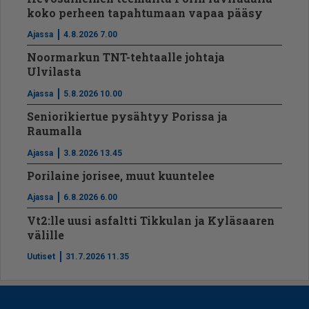
koko perheen tapahtumaan vapaa pääsy
Ajassa
4.8.2026 7.00
Noormarkun TNT-tehtaalle johtaja
Ulvilasta
Ajassa
5.8.2026 10.00
Seniorikiertue pysähtyy Porissa ja
Raumalla
Ajassa
3.8.2026 13.45
Porilaine jorisee, muut kuuntelee
Ajassa
6.8.2026 6.00
Vt2:lle uusi asfaltti Tikkulan ja Kyläsaaren
välille
Uutiset
31.7.2026 11.35