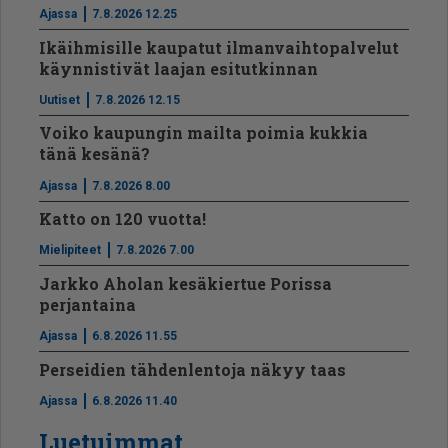
Ajassa
7.8.2026 12.25
Ikäihmisille kaupatut ilmanvaihtopalvelut
käynnistivät laajan esitutkinnan
Uutiset
7.8.2026 12.15
Voiko kaupungin mailta poimia kukkia
tänä kesänä?
Ajassa
7.8.2026 8.00
Katto on 120 vuotta!
Mielipiteet
7.8.2026 7.00
Jarkko Aholan kesäkiertue Porissa
perjantaina
Ajassa
6.8.2026 11.55
Perseidien tähdenlentoja näkyy taas
Ajassa
6.8.2026 11.40
Luetuimmat