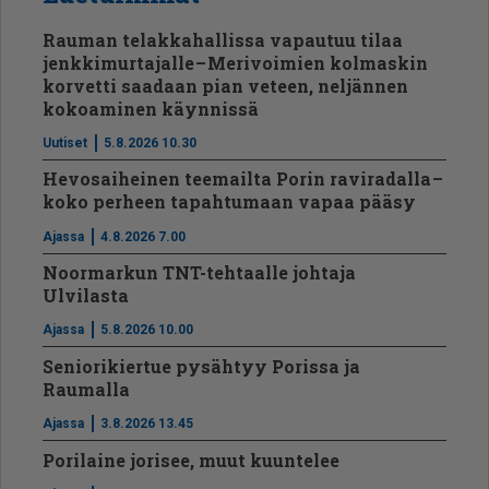
Rauman telakkahallissa vapautuu tilaa
jenkkimurtajalle – Merivoimien kolmaskin
korvetti saadaan pian veteen, neljännen
kokoaminen käynnissä
Uutiset
5.8.2026 10.30
Hevosaiheinen teemailta Porin raviradalla –
koko perheen tapahtumaan vapaa pääsy
Ajassa
4.8.2026 7.00
Noormarkun TNT-tehtaalle johtaja
Ulvilasta
Ajassa
5.8.2026 10.00
Seniorikiertue pysähtyy Porissa ja
Raumalla
Ajassa
3.8.2026 13.45
Porilaine jorisee, muut kuuntelee