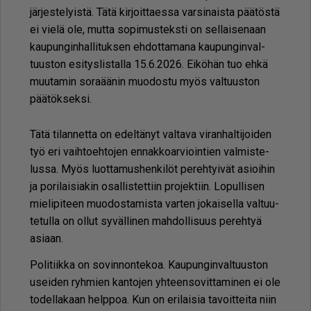
jär­jes­te­lyis­tä. Tätä kir­joit­ta­es­sa var­si­nais­ta pää­tös­tä
ei vie­lä ole, mut­ta so­pi­mus­teks­ti on sel­lai­se­naan
kau­pun­gin­hal­li­tuk­sen eh­dot­ta­ma­na kau­pun­gin­val­
tuus­ton esi­tys­lis­tal­la 15.6.2026. Ei­kö­hän tuo eh­kä
muu­ta­min so­ra­ää­nin muo­dos­tu myös val­tuus­ton
pää­tök­sek­si.
Tätä ti­lan­net­ta on edel­tä­nyt val­ta­va vi­ran­hal­ti­joi­den
työ eri vaih­to­eh­to­jen en­nak­ko­ar­vi­oin­tien val­mis­te­
lus­sa. Myös luot­ta­mus­hen­ki­löt pe­reh­tyi­vät asi­oi­hin
ja po­ri­lai­si­a­kin osal­lis­tet­tiin pro­jek­tiin. Lo­pul­li­sen
mie­li­pi­teen muo­dos­ta­mis­ta var­ten jo­kai­sel­la val­tuu­
te­tul­la on ol­lut sy­väl­li­nen mah­dol­li­suus pe­reh­tyä
asi­aan.
Po­li­tiik­ka on so­vin­non­te­koa. Kau­pun­gin­val­tuus­ton
usei­den ryh­mien kan­to­jen yh­teen­so­vit­ta­mi­nen ei ole
to­del­la­kaan help­poa. Kun on eri­lai­sia ta­voit­tei­ta niin