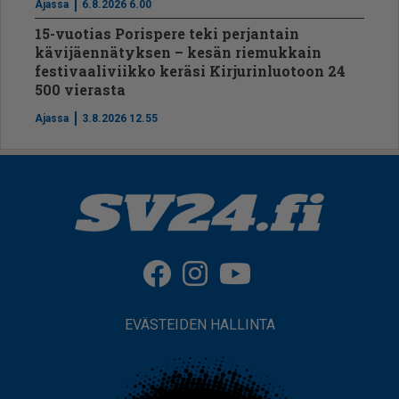
Ajassa
6.8.2026 6.00
15-vuotias Porispere teki perjantain
kävijäennätyksen – kesän riemukkain
festivaaliviikko keräsi Kirjurinluotoon 24
500 vierasta
Ajassa
3.8.2026 12.55
EVÄSTEIDEN HALLINTA