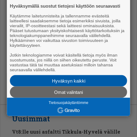
Hyväksymällä suostut tietojesi käyttöön seuraavasti
Ko­ko­nai­suu­des­sa mie­len­kiin­toi­sin on van­han lin­ja-
Käytämme laitetunnisteita ja tallennamme evästeitä
laitteellesi saadaksemme tietoja esimerkiksi sivuista, joilla
au­to­a­se­man ton­til­le tu­le­va mo­ni­toi­mi­ta­lo. Ai­na­kin se
vierailit, IP-osoitteestasi sekä laitteesi ominaisuuksista.
tuo kes­kus­taan kai­vat­tua elin­voi­maa. Täs­tä on hyvä
Pääset tutustumaan yksityiskohtaisesti käyttötarkoituksiin ja
teknologiakumppaneihimme seuraavalla välilehdellä.
jat­kaa.
Hylkääminen voi vaikuttaa sivuston toimivuuteen ja
käytettävyyteen.
Ari Nordst­röm
Jotkin teknologiamme voivat käsitellä tietoja myös ilman
suostumusta, jos niillä on siihen oikeutettu peruste. Voit
kau­pun­gin­val­tuu­tet­tu ja
vastustaa tätä tai muuttaa asetuksiasi milloin tahansa
seuraavalla välilehdellä.
kau­pun­gin­hal­li­tuk­sen jä­sen (sd), Pori
Hyväksyn kaikki
Omat valintani
Tietosuojakäytäntömme
Uusimmat
Vt8:lle uusi asfaltti Tikkula-Hyvelä välille