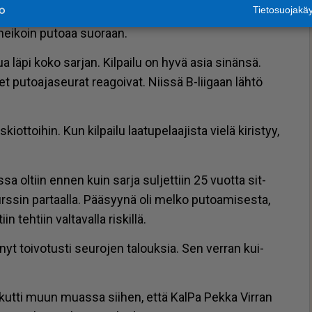
Tietosuojak
ös­sä Mes­tik­ses­tä tu­lee B-lii­ga, jon­ka voit­ta­ja nou­
 hei­koin pu­to­aa suo­raan.
ai­lua läpi koko sar­jan. Kil­pai­lu on hyvä asia si­nän­sä.
t pu­to­a­ja­seu­rat re­a­goi­vat. Niis­sä B-lii­gaan läh­tö
i­ot­toi­hin. Kun kil­pai­lu laa­tu­pe­laa­jis­ta vie­lä ki­ris­tyy,
os­sa ol­tiin en­nen kuin sar­ja sul­jet­tiin 25 vuot­ta sit­
s­sin par­taal­la. Pää­syy­nä oli mel­ko pu­to­a­mi­ses­ta,
in teh­tiin val­ta­val­la ris­kil­lä.
­nyt toi­vo­tus­ti seu­ro­jen ta­louk­sia. Sen ver­ran kui­
­kut­ti muun mu­as­sa sii­hen, et­tä Kal­Pa Pek­ka Vir­ran