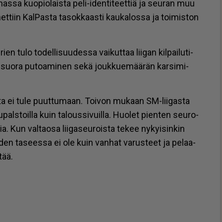
­has­sa kuo­pi­o­lais­ta peli-iden­ti­teet­tiä ja seu­ran muu
t­tiin Kal­Pas­ta ta­sok­kaas­ti kau­ka­los­sa ja toi­mis­ton
n tulo to­del­li­suu­des­sa vai­kut­taa lii­gan kil­pai­lu­ti­
 suo­ra pu­to­a­mi­nen sekä jouk­ku­e­mää­rän kar­si­mi­
­tei­ta ei tule puut­tu­maan. Toi­von mu­kaan SM-lii­gas­ta
als­toil­la kuin ta­lous­si­vuil­la. Huo­let pien­ten seu­ro­
ia. Kun val­ta­o­sa lii­ga­seu­rois­ta te­kee ny­kyi­sin­kin
oi­den ta­sees­sa ei ole kuin van­hat va­rus­teet ja pe­laa­
­tää.