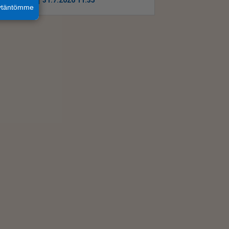
Uutiset
31.7.2026 11.35
äytäntömme