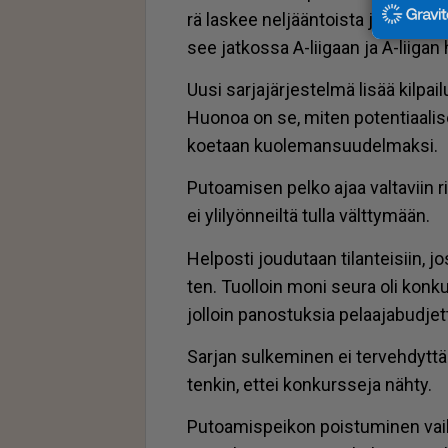
rä las­kee nel­jään­tois­ta ja käy­tän­n
see jat­kos­sa A-lii­gaan ja A-lii­gan
Uu­si sar­ja­jär­jes­tel­mä li­sää kil­p
Huo­noa on se, mi­ten po­ten­ti­aa­li­se
ko­e­taan kuo­le­man­suu­del­mak­si.
Pu­to­a­mi­sen pel­ko ajaa val­ta­viin ris­k
ei yli­lyön­neil­tä tul­la vält­ty­mään.
Hel­pos­ti jou­du­taan ti­lan­tei­siin, j
ten. Tuol­loin moni seu­ra oli kon­kur
jol­loin pa­nos­tuk­sia pe­laa­ja­bud­jet­ti
Sar­jan sul­ke­mi­nen ei ter­veh­dyt­tä
ten­kin, et­tei kon­kurs­se­ja näh­ty.
Pu­to­a­mis­pei­kon pois­tu­mi­nen vai