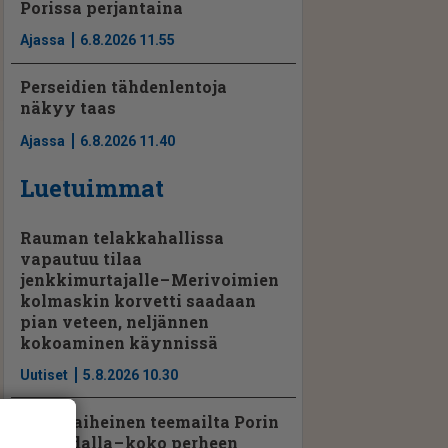
Porissa perjantaina
Ajassa
6.8.2026 11.55
Perseidien tähdenlentoja
näkyy taas
Ajassa
6.8.2026 11.40
Luetuimmat
Rauman telakkahallissa
vapautuu tilaa
jenkkimurtajalle – Merivoimien
kolmaskin korvetti saadaan
pian veteen, neljännen
kokoaminen käynnissä
Uutiset
5.8.2026 10.30
Hevosaiheinen teemailta Porin
raviradalla – koko perheen