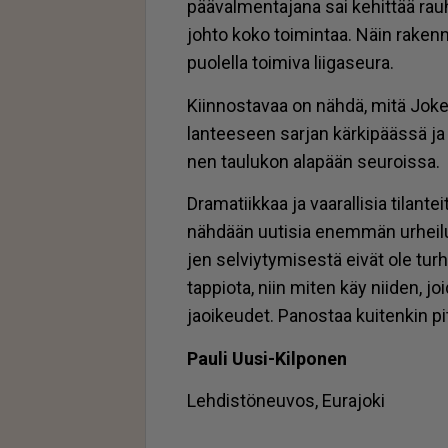
pää­val­men­ta­ja­na sai ke­hit­tää rau
joh­to koko toi­min­taa. Näin ra­ken­ne
puo­lel­la toi­mi­va lii­ga­seu­ra.
Kiin­nos­ta­vaa on näh­dä, mitä Jo­ke­rie
lan­tee­seen sar­jan kär­ki­pääs­sä ja
nen tau­lu­kon ala­pään seu­rois­sa.
Dra­ma­tiik­kaa ja vaa­ral­li­sia ti­lan
näh­dään uu­ti­sia enem­män ur­hei­lu­p
jen sel­viy­ty­mi­ses­tä ei­vät ole tur­h
tap­pi­o­ta, niin mi­ten käy nii­den, j
ja­oi­keu­det. Pa­nos­taa kui­ten­kin pi
Pau­li Uu­si-Kil­po­nen
Leh­dis­tö­neu­vos, Eu­ra­jo­ki