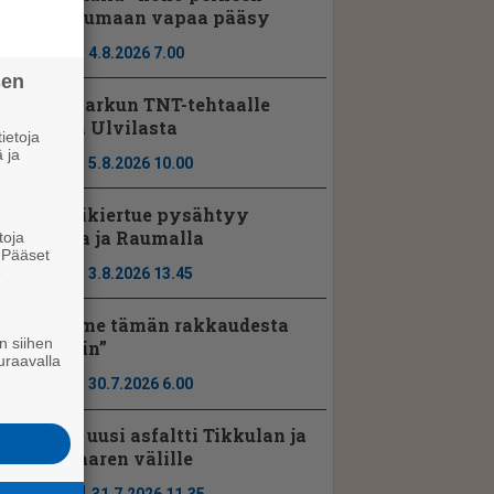
tapahtumaan vapaa pääsy
Ajassa
4.8.2026 7.00
sen
Noormarkun TNT-tehtaalle
johtaja Ulvilasta
ietoja
 ja
Ajassa
5.8.2026 10.00
Seniorikiertue pysähtyy
Porissa ja Raumalla
toja
. Pääset
e
Ajassa
3.8.2026 13.45
”Teemme tämän rakkaudesta
n siihen
Yyteriin”
uraavalla
Ajassa
30.7.2026 6.00
Vt2:lle uusi asfaltti Tikkulan ja
Kyläsaaren välille