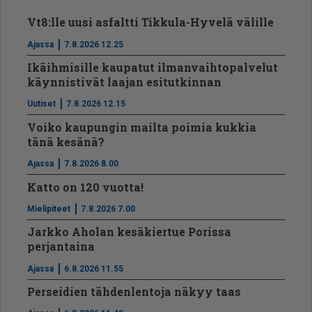
Vt8:lle uusi asfaltti Tikkula-Hyvelä välille
Ajassa
7.8.2026 12.25
Ikäihmisille kaupatut ilmanvaihtopalvelut
käynnistivät laajan esitutkinnan
Uutiset
7.8.2026 12.15
Voiko kaupungin mailta poimia kukkia
tänä kesänä?
Ajassa
7.8.2026 8.00
Katto on 120 vuotta!
Mielipiteet
7.8.2026 7.00
Jarkko Aholan kesäkiertue Porissa
perjantaina
Ajassa
6.8.2026 11.55
Perseidien tähdenlentoja näkyy taas