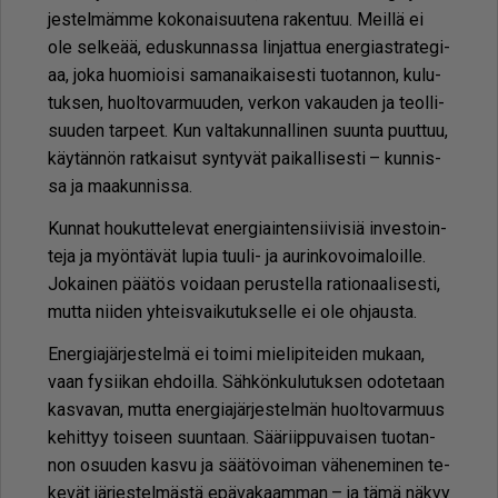
jes­tel­mäm­me ko­ko­nai­suu­te­na ra­ken­tuu. Meil­lä ei
ole sel­ke­ää, edus­kun­nas­sa lin­jat­tua ener­gi­ast­ra­te­gi­
aa, joka huo­mi­oi­si sa­ma­nai­kai­ses­ti tuo­tan­non, ku­lu­
tuk­sen, huol­to­var­muu­den, ver­kon va­kau­den ja te­ol­li­
suu­den tar­peet. Kun val­ta­kun­nal­li­nen suun­ta puut­tuu,
käy­tän­nön rat­kai­sut syn­ty­vät pai­kal­li­ses­ti – kun­nis­
sa ja maa­kun­nis­sa.
Kun­nat hou­kut­te­le­vat ener­gi­ain­ten­sii­vi­siä in­ves­toin­
te­ja ja myön­tä­vät lu­pia tuu­li- ja au­rin­ko­voi­ma­loil­le.
Jo­kai­nen pää­tös voi­daan pe­rus­tel­la ra­ti­o­naa­li­ses­ti,
mut­ta nii­den yh­teis­vai­ku­tuk­sel­le ei ole oh­jaus­ta.
Ener­gi­a­jär­jes­tel­mä ei toi­mi mie­li­pi­tei­den mu­kaan,
vaan fy­sii­kan eh­doil­la. Säh­kön­ku­lu­tuk­sen odo­te­taan
kas­va­van, mut­ta ener­gi­a­jär­jes­tel­män huol­to­var­muus
ke­hit­tyy toi­seen suun­taan. Sää­riip­pu­vai­sen tuo­tan­
non osuu­den kas­vu ja sää­tö­voi­man vä­he­ne­mi­nen te­
ke­vät jär­jes­tel­mäs­tä epä­va­kaam­man – ja tämä nä­kyy