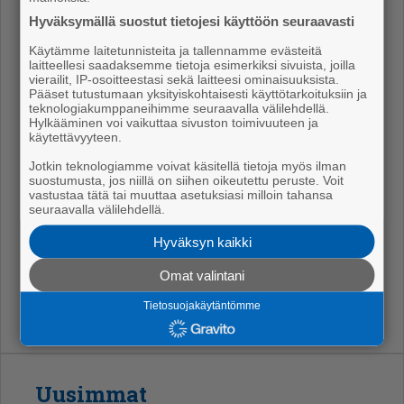
set nä­ky­vät nyt koko säh­kö­jär­jes­tel­män toi­min­ta­var­
Hyväksymällä suostut tietojesi käyttöön seuraavasti
muu­des­sa.
Käytämme laitetunnisteita ja tallennamme evästeitä
laitteellesi saadaksemme tietoja esimerkiksi sivuista, joilla
On täy­sin ym­mär­ret­tä­vää, et­tä kun­nat te­ke­vät it­sel­
vierailit, IP-osoitteestasi sekä laitteesi ominaisuuksista.
Pääset tutustumaan yksityiskohtaisesti käyttötarkoituksiin ja
leen ta­lou­del­li­ses­ti kan­nat­ta­via pää­tök­siä. Vaa­ra­na
teknologiakumppaneihimme seuraavalla välilehdellä.
on kui­ten­kin, et­tä säh­kö­jär­jes­tel­män toi­min­ta­var­
Hylkääminen voi vaikuttaa sivuston toimivuuteen ja
käytettävyyteen.
muus al­kaa no­ja­ta pää­tök­sil­le, joi­den te­ki­jöil­lä ei ole
Jotkin teknologiamme voivat käsitellä tietoja myös ilman
ko­ko­nais­ku­vaa jär­jes­tel­män toi­min­nas­ta.
suostumusta, jos niillä on siihen oikeutettu peruste. Voit
vastustaa tätä tai muuttaa asetuksiasi milloin tahansa
Ma­ria Rau­ta­nen
seuraavalla välilehdellä.
Maa­kun­ta­val­tuus­ton va­ra­pu­heen­joh­ta­ja, alue- ja kau­
Hyväksyn kaikki
pun­gin­val­tuu­tet­tu (kok.), Pori
Omat valintani
Tietosuojakäytäntömme
Uusimmat