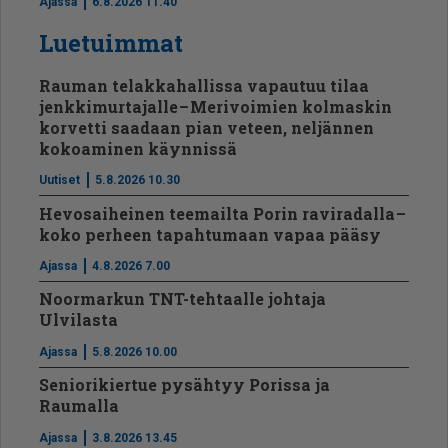
Ajassa
6.8.2026 11.40
Luetuimmat
Rauman telakkahallissa vapautuu tilaa
jenkkimurtajalle – Merivoimien kolmaskin
korvetti saadaan pian veteen, neljännen
kokoaminen käynnissä
Uutiset
5.8.2026 10.30
Hevosaiheinen teemailta Porin raviradalla –
koko perheen tapahtumaan vapaa pääsy
Ajassa
4.8.2026 7.00
Noormarkun TNT-tehtaalle johtaja
Ulvilasta
Ajassa
5.8.2026 10.00
Seniorikiertue pysähtyy Porissa ja
Raumalla
Ajassa
3.8.2026 13.45