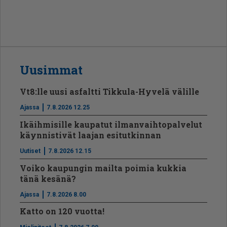
Uusimmat
Vt8:lle uusi asfaltti Tikkula-Hyvelä välille
Ajassa
7.8.2026 12.25
Ikäihmisille kaupatut ilmanvaihtopalvelut
käynnistivät laajan esitutkinnan
Uutiset
7.8.2026 12.15
Voiko kaupungin mailta poimia kukkia
tänä kesänä?
Ajassa
7.8.2026 8.00
Katto on 120 vuotta!