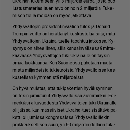
Uk­rai­nan tu­ke­mi­seen yli 3 mil­jar­dia eu­roa, jos­ta puo­
lus­tus­ma­te­ri­aa­li­tu­en ar­vo on noin 2 mil­jar­dia. Tu­ke­
mi­sen tiel­lä mei­dän on myös jat­ket­ta­va.
Yh­dys­val­to­jen pre­si­den­tin­vaa­lien tu­los ja Do­nald
Trum­pin voit­to on he­rät­tä­nyt kes­kus­te­lua sii­tä, mitä
Yh­dys­val­to­jen Uk­rai­na-tu­el­le ta­pah­tuu jat­kos­sa. Ky­
sy­mys on ai­heel­li­nen, sil­lä kan­sain­vä­li­ses­sä mit­ta­
kaa­vas­sa Yh­dys­val­to­jen tuki Uk­rai­nal­le on täy­sin
omaa luok­kaan­sa. Kun Suo­mes­sa pu­hu­taan muu­ta­
mis­ta mil­jar­deis­ta tu­kie­u­rois­ta, Yh­dys­val­lois­sa kes­
kus­tel­laan kym­me­nis­tä mil­jar­deis­ta.
On hyvä muis­taa, et­tä tu­ki­pa­ket­tien hy­väk­sy­mi­nen
on to­sin ju­miu­tu­nut Yh­dys­val­lois­sa ai­em­min­kin. Esi­
mer­kik­si al­ku­vuo­des­ta Yh­dys­val­to­jen tuki Uk­rai­nal­le
oli jäis­sä, kun mas­sii­vi­set Uk­rai­na-tuet si­säl­tä­vä pa­
ket­ti oli ju­mis­sa kong­res­sis­sa. Yh­dys­val­loil­le­kin
poik­keuk­sel­li­sen suu­ri, yli 60 mil­jar­din dol­la­rin tu­ki­