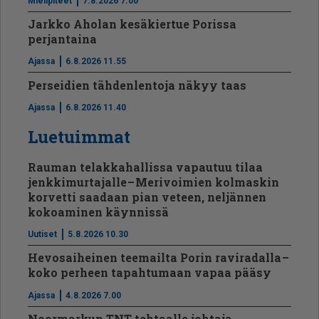
Mielipiteet
7.8.2026 7.00
Jarkko Aholan kesäkiertue Porissa
perjantaina
Ajassa
6.8.2026 11.55
Perseidien tähdenlentoja näkyy taas
Ajassa
6.8.2026 11.40
Luetuimmat
Rauman telakkahallissa vapautuu tilaa
jenkkimurtajalle – Merivoimien kolmaskin
korvetti saadaan pian veteen, neljännen
kokoaminen käynnissä
Uutiset
5.8.2026 10.30
Hevosaiheinen teemailta Porin raviradalla –
koko perheen tapahtumaan vapaa pääsy
Ajassa
4.8.2026 7.00
Noormarkun TNT-tehtaalle johtaja