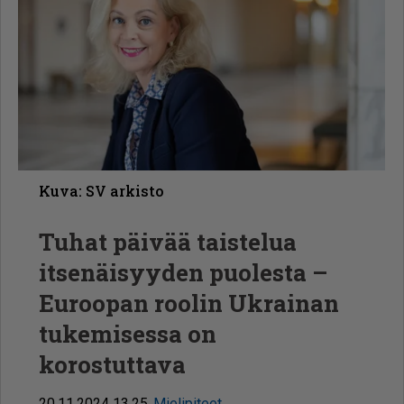
Kuva: SV arkisto
Tuhat päivää taistelua
itsenäisyyden puolesta –
Euroopan roolin Ukrainan
tukemisessa on
korostuttava
20.11.2024 13.25
Mielipiteet