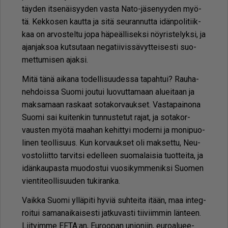
täy­den it­se­näi­syy­den vas­ta Nato-jä­se­nyy­den myö­
tä. Kek­ko­sen kaut­ta ja sitä seu­ran­nut­ta idän­po­li­tiik­
kaa on ar­vos­tel­tu jopa hä­pe­äl­li­sek­si nöy­ris­te­lyk­si, ja
ajan­jak­soa kut­su­taan ne­ga­tii­vis­sä­vyt­tei­ses­ti suo­
met­tu­mi­sen ajak­si.
Mitä tänä ai­ka­na to­del­li­suu­des­sa ta­pah­tui? Rau­ha­
neh­dois­sa Suo­mi jou­tui luo­vut­ta­maan alu­ei­taan ja
mak­sa­maan ras­kaat so­ta­kor­vauk­set. Vas­ta­pai­no­na
Suo­mi sai kui­ten­kin tun­nus­te­tut ra­jat, ja so­ta­kor­
vaus­ten myö­tä maa­han ke­hit­tyi mo­der­ni ja mo­ni­puo­
li­nen te­ol­li­suus. Kun kor­vauk­set oli mak­set­tu, Neu­
vos­to­liit­to tar­vit­si edel­leen suo­ma­lai­sia tuot­tei­ta, ja
idän­kau­pas­ta muo­dos­tui vuo­si­kym­me­nik­si Suo­men
vien­ti­te­ol­li­suu­den tu­ki­ran­ka.
Vaik­ka Suo­mi yl­lä­pi­ti hy­viä suh­tei­ta itään, maa in­teg­
roi­tui sa­ma­nai­kai­ses­ti jat­ku­vas­ti tii­viim­min län­teen.
Lii­tyim­me EF­TA:an, Eu­roo­pan uni­o­niin, eu­ro­a­lu­ee­