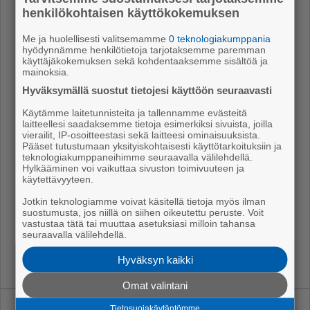
henkilökohtaisen käyttökokemuksen
ta esi­mer­kik­si kaa­pe­lien kat­kai­se­mi­seen ja mui­hin
hyb­ri­di­hyök­käyk­siin.
Me ja huolellisesti valitsemamme
0 teknologiakumppania
hyödynnämme henkilötietoja tarjotaksemme paremman
Itä­ra­jan hal­lit­tu avaa­mi­nen tu­le­vai­suu­des­sa pa­laut­
käyttäjäkokemuksen sekä kohdentaaksemme sisältöä ja
mainoksia.
tai­si elin­voi­maa Itä-Suo­meen. On epä­to­den­nä­köis­tä,
Hyväksymällä suostut tietojesi käyttöön seuraavasti
et­tä Ve­nä­jä sor­tui­si so­ti­laal­li­ses­ti tai ta­lou­del­li­ses­ti
täy­sin – var­sin­kaan Suo­men toi­mien seu­rauk­se­na.
Käytämme laitetunnisteita ja tallennamme evästeitä
laitteellesi saadaksemme tietoja esimerkiksi sivuista, joilla
Kos­ka Ve­nä­jä on naa­pu­rim­me myös tu­le­vai­suu­des­
vierailit, IP-osoitteestasi sekä laitteesi ominaisuuksista.
sa, po­li­tii­kan pai­no­pis­teen tu­li­si siir­tyä jäl­leen re­a­
Pääset tutustumaan yksityiskohtaisesti käyttötarkoituksiin ja
teknologiakumppaneihimme seuraavalla välilehdellä.
lis­ti­sem­paan suun­taan.
Hylkääminen voi vaikuttaa sivuston toimivuuteen ja
käytettävyyteen.
Ju­ha­ni Vähä-Ruka
Jotkin teknologiamme voivat käsitellä tietoja myös ilman
suostumusta, jos niillä on siihen oikeutettu peruste. Voit
Va­ra­val­tuu­tet­tu (kesk.), Ko­ke­mä­ki
vastustaa tätä tai muuttaa asetuksiasi milloin tahansa
seuraavalla välilehdellä.
Hyväksyn kaikki
Omat valintani
Tietosuojakäytäntömme