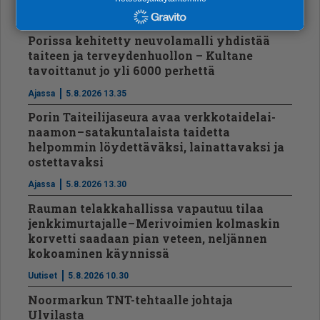
Uusimmat
Porissa kehitetty neuvolamalli yhdistää
taiteen ja terveydenhuollon – Kultane
tavoittanut jo yli 6000 perhettä
Ajassa
5.8.2026 13.35
Porin Taiteilijaseura avaa verkko­tai­de­lai­
naamon – satakuntalaista taidetta
helpommin löydettäväksi, lainattavaksi ja
ostettavaksi
Ajassa
5.8.2026 13.30
Rauman telakkahallissa vapautuu tilaa
jenkkimurtajalle – Merivoimien kolmaskin
korvetti saadaan pian veteen, neljännen
kokoaminen käynnissä
Uutiset
5.8.2026 10.30
Noormarkun TNT-tehtaalle johtaja
Ulvilasta