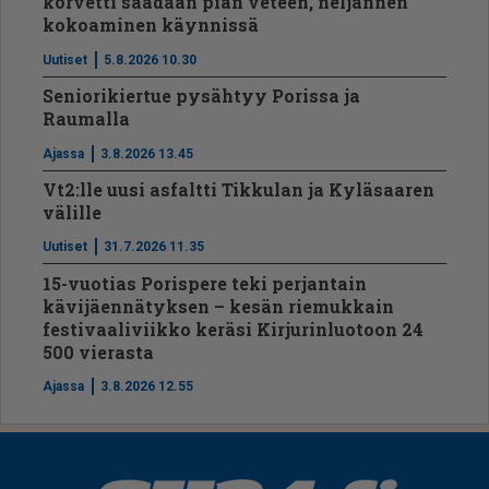
korvetti saadaan pian veteen, neljännen
kokoaminen käynnissä
Uutiset
5.8.2026 10.30
Seniorikiertue pysähtyy Porissa ja
Raumalla
Ajassa
3.8.2026 13.45
Vt2:lle uusi asfaltti Tikkulan ja Kyläsaaren
välille
Uutiset
31.7.2026 11.35
15-vuotias Porispere teki perjantain
kävijäennätyksen – kesän riemukkain
festivaaliviikko keräsi Kirjurinluotoon 24
500 vierasta
Ajassa
3.8.2026 12.55