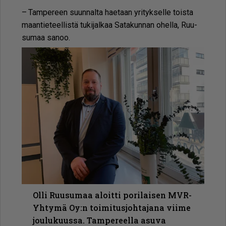
– Tam­pe­reen suun­nal­ta ha­e­taan yri­tyk­sel­le tois­ta
maan­tie­teel­lis­tä tu­ki­jal­kaa Sa­ta­kun­nan ohel­la, Ruu­
su­maa sa­noo.
Olli Ruusumaa aloitti porilaisen MVR-
Yhtymä Oy:n toimitusjohtajana viime
joulukuussa. Tampereella asuva