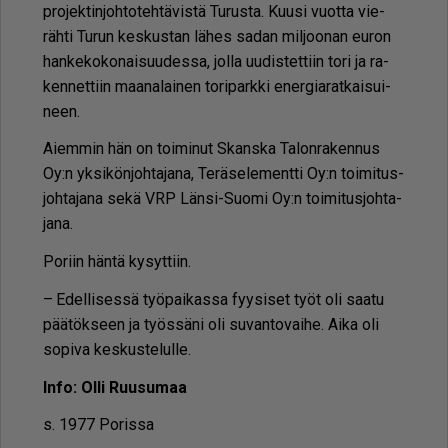
pro­jek­tin­joh­to­teh­tä­vis­tä Tu­rus­ta. Kuu­si vuot­ta vie­
räh­ti Tu­run kes­kus­tan lä­hes sa­dan mil­joo­nan eu­ron
han­ke­ko­ko­nai­suu­des­sa, jol­la uu­dis­tet­tiin tori ja ra­
ken­net­tiin maa­na­lai­nen to­ri­park­ki ener­gi­a­rat­kai­sui­
neen.
Ai­em­min hän on toi­mi­nut Skans­ka Ta­lon­ra­ken­nus
Oy:n yk­si­kön­joh­ta­ja­na, Te­rä­se­le­ment­ti Oy:n toi­mi­tus­
joh­ta­ja­na sekä VRP Län­si-Suo­mi Oy:n toi­mi­tus­joh­ta­
ja­na.
Po­riin hän­tä ky­syt­tiin.
– Edel­li­ses­sä työ­pai­kas­sa fyy­si­set työt oli saa­tu
pää­tök­seen ja työs­sä­ni oli su­van­to­vai­he. Ai­ka oli
so­pi­va kes­kus­te­lul­le.
In­fo: Ol­li Ruu­su­maa
s. 1977 Po­ris­sa