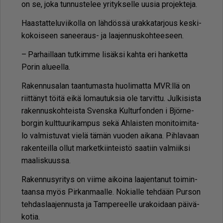
on se, joka tun­nus­te­lee yri­tyk­sel­le uu­sia pro­jek­te­ja.
Haas­tat­te­lu­vii­kol­la on läh­dös­sä urak­ka­tar­jous kes­ki­
ko­koi­seen sa­nee­raus- ja laa­jen­nus­koh­tee­seen.
– Par­hail­laan tut­kim­me li­säk­si kah­ta eri han­ket­ta
Po­rin alu­eel­la.
Ra­ken­nu­sa­lan taan­tu­mas­ta huo­li­mat­ta MVR:llä on
riit­tä­nyt töi­tä ei­kä lo­mau­tuk­sia ole tar­vit­tu. Jul­ki­sis­ta
ra­ken­nus­koh­teis­ta Svens­ka Kul­tur­fon­den i Björ­ne­
bor­gin kult­tuu­ri­kam­pus sekä Ah­lais­ten mo­ni­toi­mi­ta­
lo val­mis­tu­vat vie­lä tä­män vuo­den ai­ka­na. Pih­la­vaan
ra­ken­teil­la ol­lut mar­ket­kiin­teis­tö saa­tiin val­miik­si
maa­lis­kuus­sa.
Ra­ken­nu­sy­ri­tys on vii­me ai­koi­na laa­jen­ta­nut toi­min­
taan­sa myös Pir­kan­maal­le. No­ki­al­le teh­dään Pur­son
teh­das­laa­jen­nus­ta ja Tam­pe­reel­le ura­koi­daan päi­vä­
ko­tia.