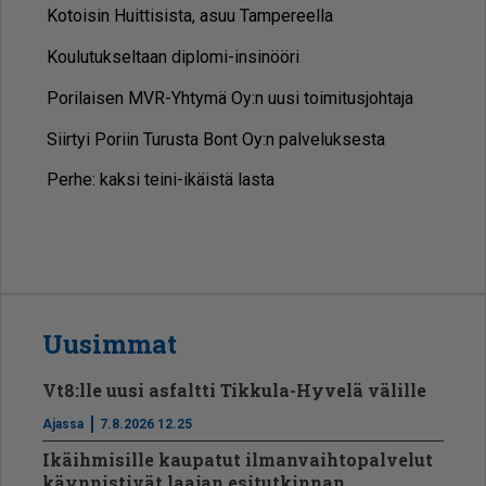
Ko­toi­sin Huit­ti­sis­ta, asuu Tam­pe­reel­la
Kou­lu­tuk­sel­taan dip­lo­mi-in­si­nöö­ri
Po­ri­lai­sen MVR-Yh­ty­mä Oy:n uu­si toi­mi­tus­joh­ta­ja
Siir­tyi Po­riin Tu­rus­ta Bont Oy:n pal­ve­luk­ses­ta
Per­he: kak­si tei­ni-ikäis­tä las­ta
Uusimmat
Vt8:lle uusi asfaltti Tikkula-Hyvelä välille
Ajassa
7.8.2026 12.25
Ikäihmisille kaupatut ilmanvaihtopalvelut
käynnistivät laajan esitutkinnan