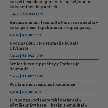
korvetti saadaan pian veteen, neljännen
kokoaminen käynnissä
Uutiset
5.8.2026 10.30
Hevosaiheinen teemailta Porin raviradalla –
koko perheen tapahtumaan vapaa pääsy
Ajassa
4.8.2026 7.00
Noormarkun TNT-tehtaalle johtaja
Ulvilasta
Ajassa
5.8.2026 10.00
Seniorikiertue pysähtyy Porissa ja
Raumalla
Ajassa
3.8.2026 13.45
Porilaine jorisee, muut kuuntelee
Ajassa
6.8.2026 6.00
15-vuotias Porispere teki perjantain
kävijäennätyksen – kesän riemukkain