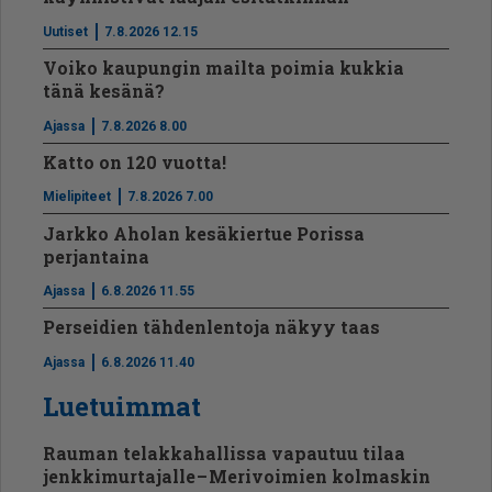
Uutiset
7.8.2026 12.15
Voiko kaupungin mailta poimia kukkia
tänä kesänä?
Ajassa
7.8.2026 8.00
Katto on 120 vuotta!
Mielipiteet
7.8.2026 7.00
Jarkko Aholan kesäkiertue Porissa
perjantaina
Ajassa
6.8.2026 11.55
Perseidien tähdenlentoja näkyy taas
Ajassa
6.8.2026 11.40
Luetuimmat
Rauman telakkahallissa vapautuu tilaa
jenkkimurtajalle – Merivoimien kolmaskin