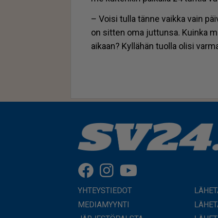
– Voi­si tul­la tän­ne vaik­ka vain päi­
on sit­ten oma jut­tun­sa. Kuin­ka mah­
ai­kaan? Kyl­lä­hän tuol­la oli­si var­ma
YHTEYSTIEDOT
LÄHET
MEDIAMYYNTI
LÄHET