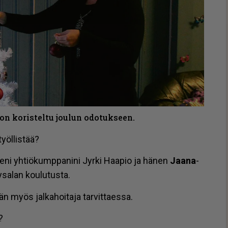
 on koristeltu joulun odotukseen.
yöl­lis­tää?
e­ni yh­ti­ö­kump­pa­ni­ni Jyr­ki Haa­pio ja hä­nen
Jaa­na
-
­sa­lan kou­lu­tus­ta.
 myös jal­ka­hoi­ta­ja tar­vit­ta­es­sa.
?