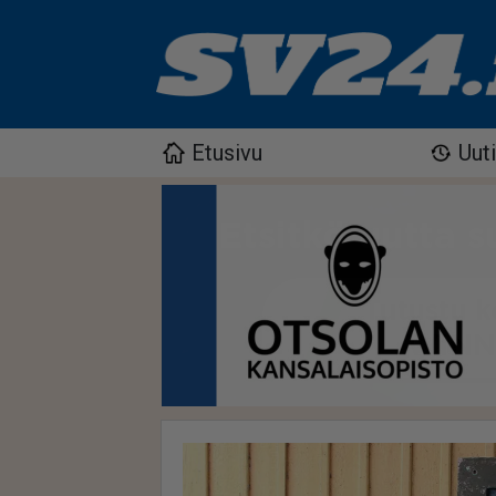
Etusivu
Uut