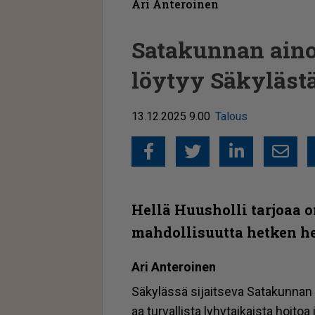
Ari Anteroinen
Satakunnan aino
löytyy Säkyläst
13.12.2025 9.00
Talous
Facebook
Twitter
Linked
Sähkö
Hellä Huusholli tarjoaa o
mahdollisuutta hetken h
Ari An­te­roi­nen
Sä­ky­läs­sä si­jait­se­va Sa­ta­kun­nan 
aa tur­val­lis­ta ly­hy­tai­kais­ta hoi­toa