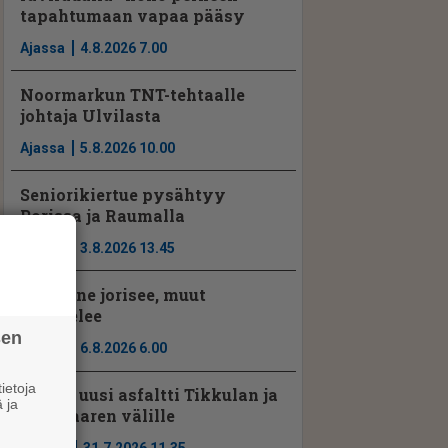
tapahtumaan vapaa pääsy
Ajassa
4.8.2026 7.00
Noormarkun TNT-tehtaalle
johtaja Ulvilasta
Ajassa
5.8.2026 10.00
Seniorikiertue pysähtyy
Porissa ja Raumalla
Ajassa
3.8.2026 13.45
Porilaine jorisee, muut
kuuntelee
sen
Ajassa
6.8.2026 6.00
ietoja
Vt2:lle uusi asfaltti Tikkulan ja
 ja
Kyläsaaren välille