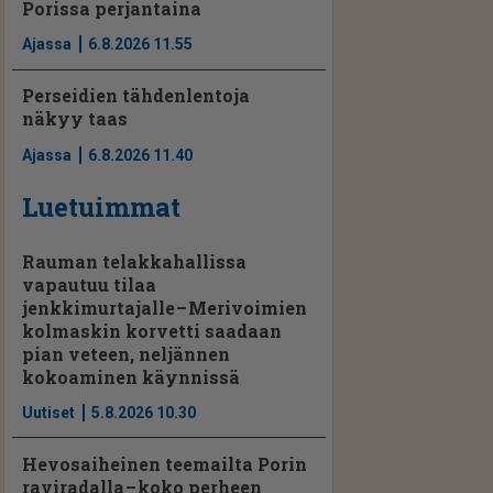
Porissa perjantaina
Ajassa
6.8.2026 11.55
Perseidien tähdenlentoja
näkyy taas
Ajassa
6.8.2026 11.40
Luetuimmat
Rauman telakkahallissa
vapautuu tilaa
jenkkimurtajalle – Merivoimien
kolmaskin korvetti saadaan
pian veteen, neljännen
kokoaminen käynnissä
Uutiset
5.8.2026 10.30
Hevosaiheinen teemailta Porin
raviradalla – koko perheen