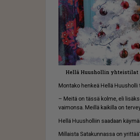
Hellä Huushollin yhteistilat
Mon­ta­ko hen­keä Hel­lä Huus­hol­li t
– Mei­tä on täs­sä kol­me, eli li­säk­s
vai­mon­sa. Meil­lä kai­kil­la on ter­vey
Hel­lä Huus­hol­liin saa­daan käy­mään
Mil­lais­ta Sa­ta­kun­nas­sa on yrit­tää