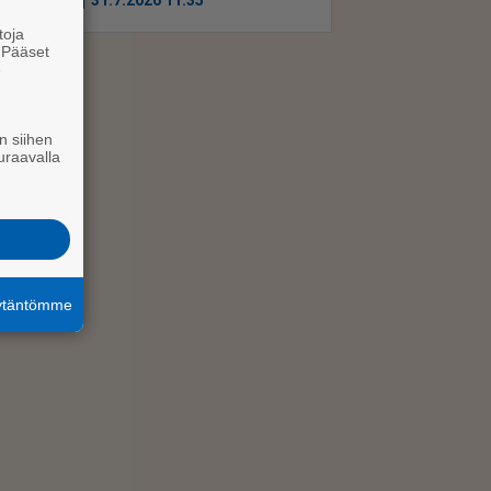
Uutiset
31.7.2026 11.35
toja
. Pääset
e
n siihen
uraavalla
äytäntömme