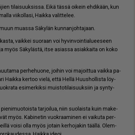
ien ti­lai­suuk­sis­sa. Ei­kä täs­sä oi­kein eh­di­kään, kun
l­la vii­kol­la­si, Haik­ka va­lit­te­lee.
 muun mu­as­sa Sä­ky­län kun­nan­joh­ta­jaan.
kas­ta, vaik­kei suo­raan voi hy­vin­voin­ti­a­lu­ee­seen
 ja myös Sä­ky­läs­tä, it­se asi­as­sa asi­ak­kai­ta on koko
uu­ta­ma per­he­huo­ne, joi­hin voi ma­joit­tua vaik­ka pa­
ri Haik­ka ker­too vie­lä, et­tä Hel­lä Huus­hol­lis­ta löy­
ok­ra­ta esi­mer­kik­si muis­to­ti­lai­suuk­siin ja syn­ty­
­ni­muo­tois­ta tar­joi­lua, niin suo­lais­ta kuin ma­ke­
­vät myös. Ka­bi­ne­tin vuok­raa­mi­nen ei vai­ku­ta per­
l­lä voi­si ol­la myös jo­tain ker­ho­ja­kin tääl­lä. Olem­
o­ro­kau­des­sa, Haik­ka ide­oi.