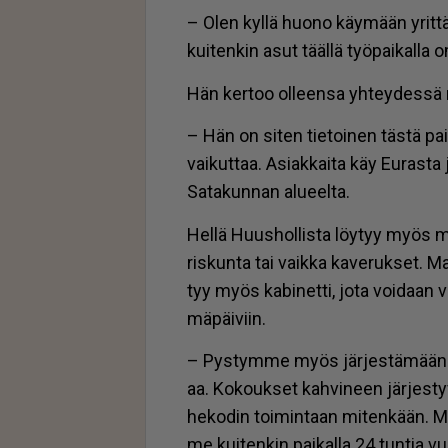
– Olen kyl­lä huo­no käy­mään yrit­tä­j
kui­ten­kin asut tääl­lä työ­pai­kal­la oma
Hän ker­too ol­leen­sa yh­tey­des­sä
– Hän on si­ten tie­toi­nen täs­tä pai­
vai­kut­taa. Asi­ak­kai­ta käy Eu­ras­ta
Sa­ta­kun­nan alu­eel­ta.
Hel­lä Huus­hol­lis­ta löy­tyy myös m
ris­kun­ta tai vaik­ka ka­ve­ruk­set. Ma
tyy myös ka­bi­net­ti, jota voi­daan vu
mä­päi­viin.
– Pys­tym­me myös jär­jes­tä­mään pie
aa. Ko­kouk­set kah­vi­neen jär­jes­ty
he­ko­din toi­min­taan mi­ten­kään. Mei
me kui­ten­kin pai­kal­la 24 tun­tia vu