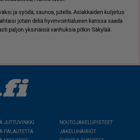
väk­si ja syö­dä, sau­noa, ju­tel­la. Asi­ak­kai­den kul­je­tus
tai­si jo­tain dii­liä hy­vin­voin­ti­a­lu­een kans­sa saa­da
s­ti pal­jon yk­si­näi­siä van­huk­sia pit­kin Sä­ky­lää.
Ä JUTTUVINKKI
NOUTOJAKELUPISTEET
Ä PALAUTETTA
JAKELUHÄIRIÖT