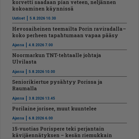
korvetti saadaan pian veteen, neljännen
kokoaminen käynnissä
Uutiset
5.8.2026 10.30
Hevosaiheinen teemailta Porin raviradalla –
koko perheen tapahtumaan vapaa pääsy
Ajassa
4.8.2026 7.00
Noormarkun TNT-tehtaalle johtaja
Ulvilasta
Ajassa
5.8.2026 10.00
Seniorikiertue pysähtyy Porissa ja
Raumalla
Ajassa
3.8.2026 13.45
Porilaine jorisee, muut kuuntelee
Ajassa
6.8.2026 6.00
15-vuotias Porispere teki perjantain
kävijäennätyksen – kesän riemukkain