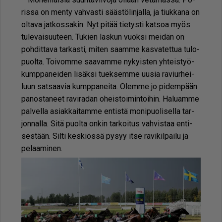
ris­sa on men­ty vah­vas­ti sääs­tö­lin­jal­la, ja tiuk­ka­na on
ol­ta­va jat­kos­sa­kin. Nyt pi­tää tie­tys­ti kat­soa myös
tu­le­vai­suu­teen. Tu­kien las­kun vuok­si mei­dän on
poh­dit­ta­va tar­kas­ti, mi­ten saam­me kas­va­tet­tua tu­lo­
puol­ta. Toi­vom­me saa­vam­me ny­kyis­ten yh­teis­työ­
kump­pa­nei­den li­säk­si tu­ek­sem­me uu­sia ra­viur­hei­
luun sat­saa­via kump­pa­nei­ta. Olem­me jo pi­dem­pään
pa­nos­ta­neet ra­vi­ra­dan oheis­toi­min­toi­hin. Ha­lu­am­me
pal­vel­la asi­ak­kai­tam­me en­tis­tä mo­ni­puo­li­sel­la tar­
jon­nal­la. Sitä puol­ta on­kin tar­koi­tus vah­vis­taa en­ti­
ses­tään. Sil­ti kes­ki­ös­sä py­syy it­se ra­vi­kil­pai­lu ja
pe­laa­mi­nen.