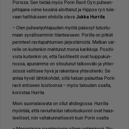
Po­ris­sa. Sen tie­tää myös Po­rin Ra­vit Oy:n pu­heen­
joh­ta­ja­na vii­me ke­sä­nä aloit­ta­nut ja Hip­pos ry:n tu­le­
vaan hal­li­tuk­seen eh­dol­la ole­va
Juk­ka Hur­ri­la
.
– Olen pu­heen­joh­ta­juu­den myö­tä pääs­syt tu­tus­tu­
maan sy­väl­li­sem­min ti­lan­tee­seen. Po­ril­la on pit­kät
pe­rin­teet ra­vi­ta­pah­tu­mien jär­jes­tä­mis­tä. Mat­kan var­
rel­le on kui­ten­kin mah­tu­nut mo­nia ka­rik­ko­ja. Po­si­tii­
vis­ta kui­ten­kin on, et­tä fa­si­li­tee­tit ovat huip­pu­kun­
nos­sa, apu­nam­me on si­tou­tu­nut tal­koo­vä­ki ja yh­tei­
sös­sä val­lit­see hyvä ja ra­ken­ta­va yh­teis­hen­ki. Se
an­taa hy­vät läh­tö­koh­dat, sil­lä ha­lu­an pa­laut­taa Po­rin
ra­vit en­ti­seen lois­toon­sa – myös ta­lou­den osal­ta,
ko­ros­taa Hur­ri­la.
Moni suo­ma­lais­ra­ta on ol­lut ah­din­gos­sa. Hur­ril­la
myön­tää, et­tä ra­viur­hei­lun ra­hoi­tus­ku­vi­ot ovat haas­
teel­li­set, niin val­ta­kun­nal­li­ses­ti kuin Po­rin osal­ta.
– Mo­nen­lai­sia suun­ta­vii­vo­ja ol­laan ve­tä­mäs­sä. Po­