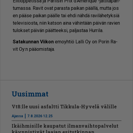
Elit­lop­pe­tis­sa ja Pa­rii­sin Prix d’Ame­ri­que -jät­ti­ta­pah­
tu­mas­sa. Ra­vit ovat pa­ras­ta pai­kan pääl­lä, mut­ta jos
en pää­se pai­kan pääl­le tai eh­di näh­dä ra­vi­lä­he­tyk­siä
te­le­vi­si­os­ta, niin kat­son ai­na vä­hin­tään päi­vän ra­vien
tu­lok­set päi­vän päät­teek­si, pal­jas­taa Hur­ri­la.
Sa­ta­kun­nan Vii­kon
emo­yh­tiö Lal­li Oy on Po­rin Ra­
vit Oy:n pää­o­mis­ta­ja.
Uusimmat
Vt8:lle uusi asfaltti Tikkula-Hyvelä välille
Ajassa
7.8.2026 12.25
Ikäihmisille kaupatut ilmanvaihtopalvelut
käynnistivät laajan esitutkinnan