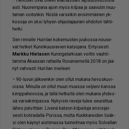
– He­vo­set ovat ol­leet elä­mäs­sä­ni lap­suus­vuo­sis­ta
as­ti. Nuo­rem­pa­na ajoin myös kil­paa ja saa­vu­tin muu­
ta­man voi­ton­kin. Niis­tä var­sin­kin en­sim­mäi­nen yk­
kös­si­ja on yk­si ly­hy­en oh­jas­ta­jau­ra­ni eh­do­ton täh­ti­
het­ki.
Sen rin­nal­le Hur­ri­lan ko­ke­mus­ten jou­kos­sa nou­se­
vat het­ket Ku­nin­kuus­ra­vien kat­so­ja­na. Eri­tyi­ses­ti
Mark­ku Hie­ta­sen
Ku­nin­ga­tar­ki­san voit­to vauh­ti­
tam­ma Akaa­si­an rat­tail­la Ro­va­nie­mel­lä 2018 on jää­
nyt vah­vas­ti Hur­ri­lan mie­leen.
– 90-lu­vun jäl­keen­kin olen ol­lut mu­ka­na he­vos­ku­vi­
ois­sa. Mi­nul­la on ol­lut muun mu­as­sa vel­jie­ni kans­sa
kimp­pa­he­vo­sia, ja täl­lä het­kel­lä olen mu­ka­na yh­des­
sä var­sa­kim­pas­sa. Ny­kyi­sin ra­ve­ja tu­lee seu­rat­tua
lä­hes päi­vit­täin. Li­ve­nä kat­son kil­pai­lu­ja en­si­si­jai­
ses­ti ko­ti­ra­dal­la Po­ris­sa, mut­ta Kunk­ka­rei­den li­säk­
si olen käy­nyt ais­ti­mas­sa tun­nel­maa myös Sol­val­lan