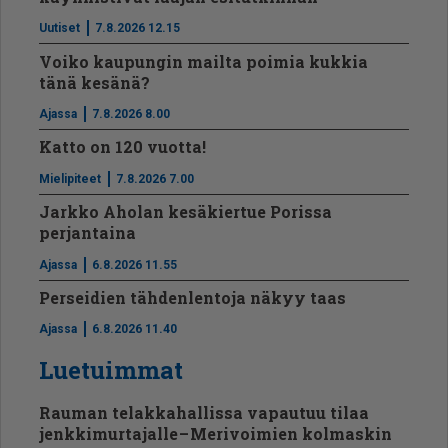
Uutiset
7.8.2026 12.15
Voiko kaupungin mailta poimia kukkia
tänä kesänä?
Ajassa
7.8.2026 8.00
Katto on 120 vuotta!
Mielipiteet
7.8.2026 7.00
Jarkko Aholan kesäkiertue Porissa
perjantaina
Ajassa
6.8.2026 11.55
Perseidien tähdenlentoja näkyy taas
Ajassa
6.8.2026 11.40
Luetuimmat
Rauman telakkahallissa vapautuu tilaa
jenkkimurtajalle – Merivoimien kolmaskin