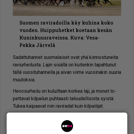
Suomen raviradoilla käy kuhina koko
vuoden. Huippuhetket koetaan kesän
Kuninkuusraveissa. Kuva: Vesa-
Pekka Järvelä
Sa­dat­tu­han­net suo­ma­lai­set ovat yhä kiin­nos­tu­nei­ta
ra­viur­hei­lus­ta. La­jin si­säl­lä on kui­ten­kin ta­pah­tu­nut
täl­lä vuo­si­tu­han­nel­la ja ai­van vii­me vuo­si­na­kin suu­ria
muu­tok­sia.
He­vo­sur­hei­lu on ku­luil­taan kor­kea laji, ja mo­net lo­
pet­ta­vat kil­pai­lun puh­taas­ti ta­lou­del­li­sis­ta syis­tä.
Tu­kea kai­paa­vat niin ra­vi­ra­dat kuin kil­pai­li­jat.
Eten­kään ta­lou­del­li­ses­ta nä­kö­kul­mas­ta ei ole mie­
le­käs­tä jär­jes­tää ra­ve­ja, jois­sa on suu­ri mää­rä pie­niä
läh­tö­jä.