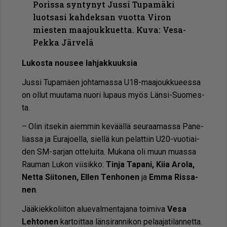
Porissa syntynyt Jussi Tupamäki
luotsasi kahdeksan vuotta Viron
miesten maajoukkuetta. Kuva: Vesa-
Pekka Järvelä
Lu­kos­ta nou­see lah­jak­kuuk­sia
Jus­si Tu­pa­mä­en joh­ta­mas­sa U18-maa­jouk­ku­ees­sa
on ol­lut muu­ta­ma nuo­ri lu­paus myös Län­si-Suo­mes­
ta.
– Olin it­se­kin ai­em­min ke­vääl­lä seu­raa­mas­sa Pa­ne­
li­as­sa ja Eu­ra­jo­el­la, siel­lä kun pe­lat­tiin U20-vuo­ti­ai­
den SM-sar­jan ot­te­lui­ta. Mu­ka­na oli muun mu­as­sa
Rau­man Lu­kon vii­sik­ko:
Tin­ja Ta­pa­ni, Kiia Aro­la,
Net­ta Sii­to­nen, El­len Ten­ho­nen
ja
Em­ma Ris­sa­
nen
.
Jää­kiek­ko­lii­ton alu­e­val­men­ta­ja­na toi­mi­va
Vesa
Leh­to­nen
kar­toit­taa län­si­ran­ni­kon pe­laa­ja­ti­lan­net­ta.