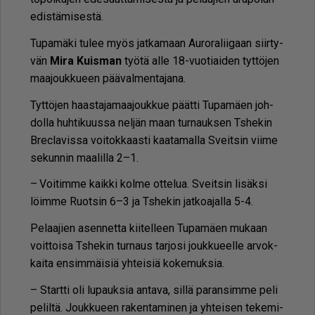
edis­tä­mi­ses­tä.
Tu­pa­mä­ki tu­lee myös jat­ka­maan Au­ro­ra­lii­gaan siir­ty­
vän
Mira Kuis­man
työ­tä al­le 18-vuo­ti­ai­den tyt­tö­jen
maa­jouk­ku­een pää­val­men­ta­ja­na.
Tyt­tö­jen haas­ta­ja­maa­jouk­kue päät­ti Tu­pa­mä­en joh­
dol­la huh­ti­kuus­sa nel­jän maan tur­nauk­sen Tshe­kin
Brec­la­vis­sa voi­tok­kaas­ti kaa­ta­mal­la Sveit­sin vii­me
se­kun­nin maa­lil­la 2–1.
– Voi­tim­me kaik­ki kol­me ot­te­lua. Sveit­sin li­säk­si
löim­me Ruot­sin 6–3 ja Tshe­kin jat­ko­a­jal­la 5-4.
Pe­laa­jien asen­net­ta kii­tel­leen Tu­pa­mä­en mu­kaan
voit­toi­sa Tshe­kin tur­naus tar­jo­si jouk­ku­eel­le ar­vok­
kai­ta en­sim­mäi­siä yh­tei­siä ko­ke­muk­sia.
– Start­ti oli lu­pauk­sia an­ta­va, sil­lä pa­ran­sim­me peli
pe­lil­tä. Jouk­ku­een ra­ken­ta­mi­nen ja yh­tei­sen te­ke­mi­