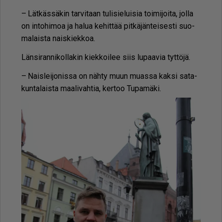
– Lät­käs­sä­kin tar­vi­taan tu­li­sie­lui­sia toi­mi­joi­ta, jol­la
on in­to­hi­moa ja ha­lua ke­hit­tää pit­kä­jän­tei­ses­ti suo­
ma­lais­ta nais­kiek­koa.
Län­si­ran­ni­kol­la­kin kiek­koi­lee siis lu­paa­via tyt­tö­jä.
– Nais­lei­jo­nis­sa on näh­ty muun mu­as­sa kak­si sa­ta­
kun­ta­lais­ta maa­li­vah­tia, ker­too Tu­pa­mä­ki.