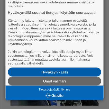
käyttäjäkokemuksen sekä kohdentaaksemme sisältöä ja
Eu­roo­pan suun­nal­ta on tul­lut vie­lä vii­me ai­koi­na­kin.
mainoksia.
Hyväksymällä suostut tietojesi käyttöön seuraavasti
– Olem­me nyt aset­tu­neet per­hee­ni kans­sa Jy­väs­
ky­lään. Em­me ha­lua läh­teä 2,5-vuo­ti­aan kans­sa
Käytämme laitetunnisteita ja tallennamme evästeitä
laitteellesi saadaksemme tietoja esimerkiksi sivuista, joilla
maa­il­mal­le vain sen ta­kia, et­tä isä ha­lu­aa val­men­taa
vierailit, IP-osoitteestasi sekä laitteesi ominaisuuksista.
Pääset tutustumaan yksityiskohtaisesti käyttötarkoituksiin ja
ul­ko­mail­la. Olen si­tou­tu­nut nyt täy­sil­lä tä­hän. Kes­
teknologiakumppaneihimme seuraavalla välilehdellä.
kel­tä Suo­mea on kiek­ko­am­mat­ti­lai­sen­kin hyvä ope­
Hylkääminen voi vaikuttaa sivuston toimivuuteen ja
käytettävyyteen.
roi­da, sa­noo Tu­pa­mä­ki.
Jotkin teknologiamme voivat käsitellä tietoja myös ilman
suostumusta, jos niillä on siihen oikeutettu peruste. Voit
vastustaa tätä tai muuttaa asetuksiasi milloin tahansa
seuraavalla välilehdellä.
Hyväksyn kaikki
Omat valintani
Tietosuojakäytäntömme