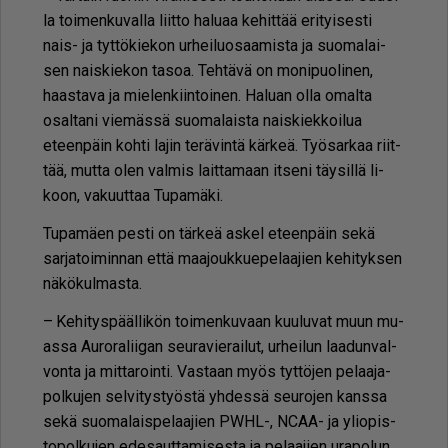
la toi­men­ku­val­la liit­to ha­lu­aa ke­hit­tää eri­tyi­ses­ti
nais- ja tyt­tö­kie­kon ur­hei­luo­saa­mis­ta ja suo­ma­lai­
sen nais­kie­kon ta­soa. Teh­tä­vä on mo­ni­puo­li­nen,
haas­ta­va ja mie­len­kiin­toi­nen. Ha­lu­an ol­la omal­ta
osal­ta­ni vie­mäs­sä suo­ma­lais­ta nais­kiek­koi­lua
eteen­päin koh­ti la­jin te­rä­vin­tä kär­keä. Työ­sar­kaa riit­
tää, mut­ta olen val­mis lait­ta­maan it­se­ni täy­sil­lä li­
koon, va­kuut­taa Tu­pa­mä­ki.
Tu­pa­mä­en pes­ti on tär­keä as­kel eteen­päin sekä
sar­ja­toi­min­nan et­tä maa­jouk­ku­e­pe­laa­jien ke­hi­tyk­sen
nä­kö­kul­mas­ta.
– Ke­hi­tys­pääl­li­kön toi­men­ku­vaan kuu­lu­vat muun mu­
as­sa Au­ro­ra­lii­gan seu­ra­vie­rai­lut, ur­hei­lun laa­dun­val­
von­ta ja mit­ta­roin­ti. Vas­taan myös tyt­tö­jen pe­laa­ja­
pol­ku­jen sel­vi­tys­työs­tä yh­des­sä seu­ro­jen kans­sa
sekä suo­ma­lais­pe­laa­jien PWHL-, NCAA- ja yli­o­pis­
to­pol­ku­jen ede­saut­ta­mi­ses­ta ja pe­laa­jien ura­po­lun