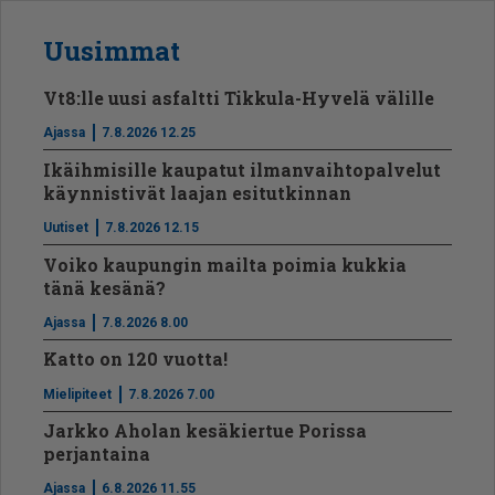
Uusimmat
Vt8:lle uusi asfaltti Tikkula-Hyvelä välille
Ajassa
7.8.2026 12.25
Ikäihmisille kaupatut ilmanvaihtopalvelut
käynnistivät laajan esitutkinnan
Uutiset
7.8.2026 12.15
Voiko kaupungin mailta poimia kukkia
tänä kesänä?
Ajassa
7.8.2026 8.00
Katto on 120 vuotta!
Mielipiteet
7.8.2026 7.00
Jarkko Aholan kesäkiertue Porissa
perjantaina
Ajassa
6.8.2026 11.55