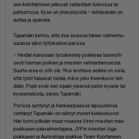
sen ke­hit­tä­mi­nen jat­ku­vat vai­heit­tain tu­le­vis­sa ta­
pah­tu­mis­sa. Kyse on yh­teis­työs­tä – teh­tä­vä­nä­ni on
aut­taa ja spar­ra­ta.
Tu­pa­mä­ki ker­too, et­tä it­se asi­as­sa hä­nen val­men­nu­
su­ran­sa al­koi tyt­tö­kie­kon pa­ris­sa.
– Hei­dän kans­saan työs­ken­te­ly poik­ke­aa luon­nol­li­
ses­ti hie­man poi­kien ja mies­ten val­men­ta­mi­ses­ta.
Suur­ta eroa ei sil­ti ole. Yk­si erot­ta­va seik­ka on sii­nä,
et­tä ty­töt ha­lu­a­vat tie­tää, mik­si joku tree­ni­ku­vio teh­
dään. Po­jat ei­vät sen si­jaan yleen­sä pa­lon ky­se­le tai
ky­see­na­lais­ta, sa­noo Tu­pa­mä­ki.
Po­ris­sa syn­ty­nyt ja Kan­kaan­pääs­sä lap­suu­ten­sa
viet­tä­nyt Tu­pa­mä­ki on näh­nyt mo­net kiek­ko­ku­vi­ot.
Hän toi­mi pit­kään muun mu­as­sa Vi­ron mies­ten maa­
jouk­ku­een pää­val­men­ta­ja­na, JY­Pin mies­ten lii­ga­
jouk­ku­een ja Au­ro­ra­lii­ga-jouk­kue Team Kuor­ta­neen