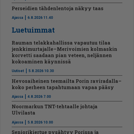
Perseidien tähdenlentoja näkyy taas
Ajassa
6.8.2026 11.40
Luetuimmat
Rauman telakkahallissa vapautuu tilaa
jenkkimurtajalle – Merivoimien kolmaskin
korvetti saadaan pian veteen, neljännen
kokoaminen käynnissä
Uutiset
5.8.2026 10.30
Hevosaiheinen teemailta Porin raviradalla –
koko perheen tapahtumaan vapaa pääsy
Ajassa
4.8.2026 7.00
Noormarkun TNT-tehtaalle johtaja
Ulvilasta
Ajassa
5.8.2026 10.00
Seniorikiertue pysähtyy Porissa ja