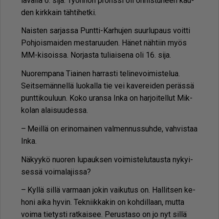
la­val­la 6. sija. Työn­nön prons­si oli on­nis­tu­neen kau­
den kirk­kain täh­ti­het­ki.
Nais­ten sar­jas­sa Punt­ti-Kar­hu­jen suur­lu­paus voit­ti
Poh­jois­mai­den mes­ta­ruu­den. Hä­net näh­tiin myös
MM-ki­sois­sa. Nor­jas­ta tu­li­ai­se­na oli 16. sija.
Nuo­rem­pa­na Ti­ai­nen har­ras­ti te­li­ne­voi­mis­te­lua.
Seit­se­män­nel­lä luo­kal­la tie vei ka­ve­rei­den pe­räs­sä
punt­ti­kou­luun. Koko uran­sa In­ka on har­joi­tel­lut Mik­
ko­lan alai­suu­des­sa.
– Meil­lä on eri­no­mai­nen val­men­nus­suh­de, vah­vis­taa
In­ka.
Nä­kyy­kö nuo­ren lu­pauk­sen voi­mis­te­lu­taus­ta ny­kyi­
ses­sä voi­ma­la­jis­sa?
– Kyl­lä sil­lä var­maan jo­kin vai­ku­tus on. Hal­lit­sen ke­
ho­ni ai­ka hy­vin. Tek­niik­ka­kin on koh­dil­laan, mut­ta
voi­ma tie­tys­ti rat­kai­see. Pe­rus­ta­so on jo nyt sil­lä