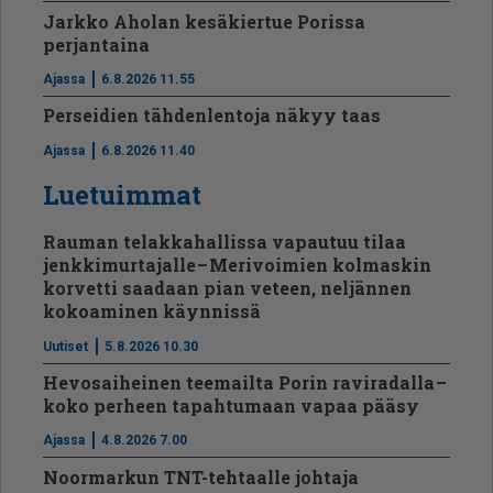
Jarkko Aholan kesäkiertue Porissa
perjantaina
Ajassa
6.8.2026 11.55
Perseidien tähdenlentoja näkyy taas
Ajassa
6.8.2026 11.40
Luetuimmat
Rauman telakkahallissa vapautuu tilaa
jenkkimurtajalle – Merivoimien kolmaskin
korvetti saadaan pian veteen, neljännen
kokoaminen käynnissä
Uutiset
5.8.2026 10.30
Hevosaiheinen teemailta Porin raviradalla –
koko perheen tapahtumaan vapaa pääsy
Ajassa
4.8.2026 7.00
Noormarkun TNT-tehtaalle johtaja