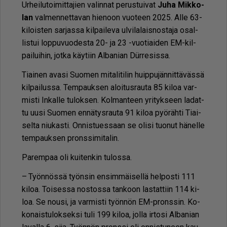
Ur­hei­lu­toi­mit­ta­jien va­lin­nat pe­rus­tui­vat
Juha Mik­ko­
lan
val­men­net­ta­van hie­noon vuo­teen 2025. Al­le 63-
ki­lois­ten sar­jas­sa kil­pai­le­va ul­vi­la­lais­nos­ta­ja osal­
lis­tui lop­pu­vuo­des­ta 20- ja 23 -vuo­ti­ai­den EM-kil­
pai­lui­hin, jot­ka käy­tiin Al­ba­ni­an Dürre­sis­sa.
Ti­ai­nen ava­si Suo­men mi­ta­li­ti­lin huip­pu­jän­nit­tä­väs­sä
kil­pai­lus­sa. Tem­pauk­sen aloi­tus­rau­ta 85 ki­loa var­
mis­ti In­kal­le tu­lok­sen. Kol­man­teen yri­tyk­seen la­dat­
tu uu­si Suo­men en­nä­tys­rau­ta 91 ki­loa pyö­räh­ti Ti­ai­
sel­ta niu­kas­ti. On­nis­tu­es­saan se oli­si tuo­nut hä­nel­le
tem­pauk­sen prons­si­mi­ta­lin.
Pa­rem­paa oli kui­ten­kin tu­los­sa.
– Työn­nös­sä työn­sin en­sim­mäi­sel­lä hel­pos­ti 111
ki­loa. Toi­ses­sa nos­tos­sa tan­koon las­tat­tiin 114 ki­
loa. Se nou­si, ja var­mis­ti työn­nön EM-prons­sin. Ko­
ko­nais­tu­lok­sek­si tuli 199 ki­loa, jol­la ir­to­si Al­ba­ni­an