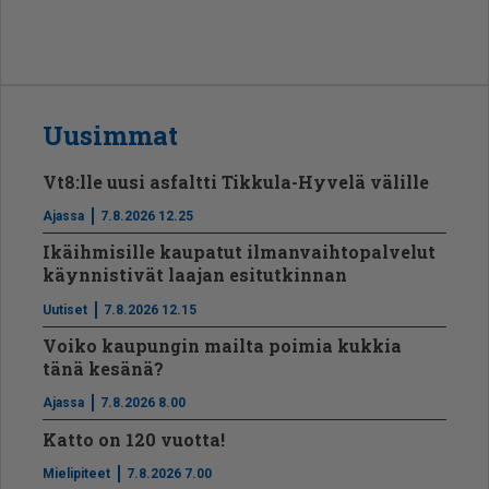
Uusimmat
Vt8:lle uusi asfaltti Tikkula-Hyvelä välille
Ajassa
7.8.2026 12.25
Ikäihmisille kaupatut ilmanvaihtopalvelut
käynnistivät laajan esitutkinnan
Uutiset
7.8.2026 12.15
Voiko kaupungin mailta poimia kukkia
tänä kesänä?
Ajassa
7.8.2026 8.00
Katto on 120 vuotta!
Mielipiteet
7.8.2026 7.00