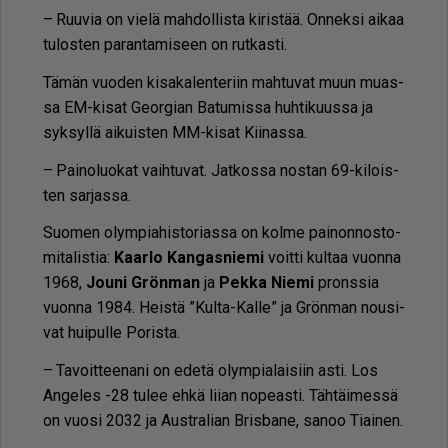
– Ruu­via on vie­lä mah­dol­lis­ta ki­ris­tää. On­nek­si ai­kaa
tu­los­ten pa­ran­ta­mi­seen on rut­kas­ti.
Tä­män vuo­den ki­sa­ka­len­te­riin mah­tu­vat muun mu­as­
sa EM-ki­sat Ge­or­gi­an Ba­tu­mis­sa huh­ti­kuus­sa ja
syk­syl­lä ai­kuis­ten MM-ki­sat Kii­nas­sa.
– Pai­no­luo­kat vaih­tu­vat. Jat­kos­sa nos­tan 69-ki­lois­
ten sar­jas­sa.
Suo­men olym­pi­a­his­to­ri­as­sa on kol­me pai­non­nos­to­
mi­ta­lis­tia:
Kaar­lo Kan­gas­nie­mi
voit­ti kul­taa vuon­na
1968,
Jou­ni Grön­man
ja
Pek­ka Nie­mi
prons­sia
vuon­na 1984. Heis­tä ”Kul­ta-Kal­le” ja Grön­man nou­si­
vat hui­pul­le Po­ris­ta.
– Ta­voit­tee­na­ni on ede­tä olym­pi­a­lai­siin as­ti. Los
An­ge­les -28 tu­lee eh­kä lii­an no­pe­as­ti. Täh­täi­mes­sä
on vuo­si 2032 ja Aust­ra­li­an Bris­ba­ne, sa­noo Ti­ai­nen.