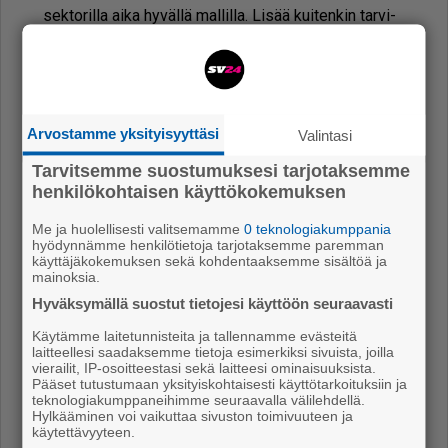
sek­to­ril­la ai­ka hy­väl­lä mal­lil­la. Li­sää kui­ten­kin tar­vi­
taan, kun siir­ry­tään vä­hi­tel­len enem­män myös ai­
kuis­ten sar­jaan.
Arvostamme yksityisyyttäsi
Valintasi
Tarvitsemme suostumuksesi tarjotaksemme
henkilökohtaisen käyttökokemuksen
Me ja huolellisesti valitsemamme
0 teknologiakumppania
hyödynnämme henkilötietoja tarjotaksemme paremman
käyttäjäkokemuksen sekä kohdentaaksemme sisältöä ja
mainoksia.
Hyväksymällä suostut tietojesi käyttöön seuraavasti
Käytämme laitetunnisteita ja tallennamme evästeitä
Inka Tiainen on Porin vuoden nuori
laitteellesi saadaksemme tietoja esimerkiksi sivuista, joilla
vierailit, IP-osoitteestasi sekä laitteesi ominaisuuksista.
urheilija. Kuva: arkisto/Tiia Jokisalo
Pääset tutustumaan yksityiskohtaisesti käyttötarkoituksiin ja
teknologiakumppaneihimme seuraavalla välilehdellä.
Vii­me per­jan­tai­na Ti­ai­nen pa­la­si Tur­kin har­joi­tus­lei­
Hylkääminen voi vaikuttaa sivuston toimivuuteen ja
käytettävyyteen.
ril­tä. An­ta­ly­as­sa hän tree­na­si vii­den muun nos­ta­jan