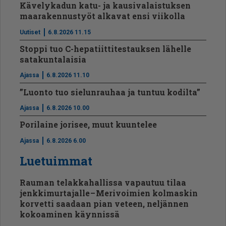
Kävelykadun katu- ja kausivalaistuksen
maarakennustyöt alkavat ensi viikolla
Uutiset
6.8.2026 11.15
Stoppi tuo C-hepatiit­ti­tes­tauksen lähelle
satakuntalaisia
Ajassa
6.8.2026 11.10
”Luonto tuo sielunrauhaa ja tuntuu kodilta”
Ajassa
6.8.2026 10.00
Porilaine jorisee, muut kuuntelee
Ajassa
6.8.2026 6.00
Luetuimmat
Rauman telakkahallissa vapautuu tilaa
jenkkimurtajalle – Merivoimien kolmaskin
korvetti saadaan pian veteen, neljännen
kokoaminen käynnissä