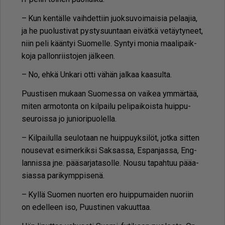
– Kun ken­täl­le vaih­det­tiin juok­su­voi­mai­sia pe­laa­jia,
ja he puo­lus­ti­vat pys­ty­suun­taan ei­vät­kä ve­täy­ty­neet,
niin peli kään­tyi Suo­mel­le. Syn­tyi mo­nia maa­li­paik­
ko­ja pal­lon­riis­to­jen jäl­keen.
– No, eh­kä Un­ka­ri ot­ti vä­hän jal­kaa kaa­sul­ta.
Puus­ti­sen mu­kaan Suo­mes­sa on vai­kea ym­mär­tää,
mi­ten ar­mo­ton­ta on kil­pai­lu pe­li­pai­kois­ta huip­pu­
seu­rois­sa jo ju­ni­o­ri­puo­lel­la.
– Kil­pai­lul­la seu­lo­taan ne huip­pu­yk­si­löt, jot­ka sit­ten
nou­se­vat esi­mer­kik­si Sak­sas­sa, Es­pan­jas­sa, Eng­
lan­nis­sa jne. pää­sar­ja­ta­sol­le. Nou­su ta­pah­tuu pää­a­
si­as­sa pa­ri­kymp­pi­se­nä.
– Kyl­lä Suo­men nuor­ten ero huip­pu­mai­den nuo­riin
on edel­leen iso, Puus­ti­nen va­kuut­taa.