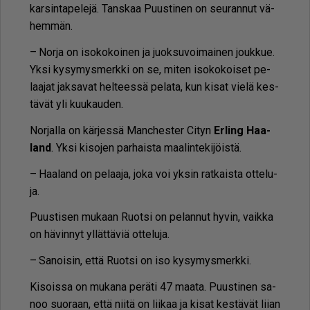
kar­sin­ta­pe­le­jä. Tans­kaa Puus­ti­nen on seu­ran­nut vä­
hem­män.
– Nor­ja on iso­ko­koi­nen ja juok­su­voi­mai­nen jouk­kue.
Yk­si ky­sy­mys­merk­ki on se, mi­ten iso­ko­koi­set pe­
laa­jat jak­sa­vat hel­tees­sä pe­la­ta, kun ki­sat vie­lä kes­
tä­vät yli kuu­kau­den.
Nor­jal­la on kär­jes­sä Manc­hes­ter Ci­tyn
Er­ling Haa­
land
. Yk­si ki­so­jen par­hais­ta maa­lin­te­ki­jöis­tä.
– Haa­land on pe­laa­ja, joka voi yk­sin rat­kais­ta ot­te­lu­
ja.
Puus­ti­sen mu­kaan Ruot­si on pe­lan­nut hy­vin, vaik­ka
on hä­vin­nyt yl­lät­tä­viä ot­te­lu­ja.
– Sa­noi­sin, et­tä Ruot­si on iso ky­sy­mys­merk­ki.
Ki­sois­sa on mu­ka­na pe­rä­ti 47 maa­ta. Puus­ti­nen sa­
noo suo­raan, et­tä nii­tä on lii­kaa ja ki­sat kes­tä­vät lii­an