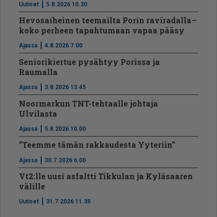
Uutiset
5.8.2026 10.30
Hevosaiheinen teemailta Porin raviradalla –
koko perheen tapahtumaan vapaa pääsy
Ajassa
4.8.2026 7.00
Seniorikiertue pysähtyy Porissa ja
Raumalla
Ajassa
3.8.2026 13.45
Noormarkun TNT-tehtaalle johtaja
Ulvilasta
Ajassa
5.8.2026 10.00
”Teemme tämän rakkaudesta Yyteriin”
Ajassa
30.7.2026 6.00
Vt2:lle uusi asfaltti Tikkulan ja Kyläsaaren
välille
Uutiset
31.7.2026 11.35