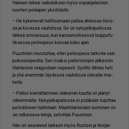
Hä­neen te­kee vai­ku­tuk­sen myös es­pan­ja­lais­ten
nuor­ten pe­laa­jien yk­si­lö­tai­to.
– He ky­ke­ne­vät hal­lit­se­maan pal­loa ah­tais­sa ti­lois­
sa ja ko­vas­sa vauh­dis­sa. Se on ny­ky­jal­ka­pal­los­sa
tär­keä omi­nai­suus, kun kan­sain­vä­li­ses­sä huip­pu­fu­
tik­ses­sa pe­li­no­peus kas­vaa koko ajan.
Puus­ti­nen muis­tut­taa, et­tei pe­li­no­peus tar­koi­ta vain
juok­su­no­peut­ta. Sen li­säk­si pal­lo­riis­to­jen jäl­kei­siin
ti­lan­tei­siin re­a­goi­daan no­pe­as­ti. Syöt­tö läh­tee heti
ja yhä enem­män täy­des­sä vauh­dis­sa ole­val­le mie­
hel­le.
– Pal­lon kier­rät­tä­mi­nen ala­ker­ran kaut­ta on jää­nyt
vä­hem­mäl­le. Ny­ky­jal­ka­pal­los­sa ei pi­dä­kään tui­jot­taa
pe­li­vä­li­neen hal­lin­taan. Maa­li­ti­lan­tei­den luo­mi­nen on
se rat­kai­se­va te­ki­jä, sel­vit­tää Puus­ti­nen.
Hän on seu­ran­nut tar­kas­ti myös Ruot­sin ja Nor­jan