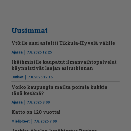
Uusimmat
Vt8:lle uusi asfaltti Tikkula-Hyvelä välille
Ajassa
7.8.2026 12.25
Ikäihmisille kaupatut ilmanvaihtopalvelut
käynnistivät laajan esitutkinnan
Uutiset
7.8.2026 12.15
Voiko kaupungin mailta poimia kukkia
tänä kesänä?
Ajassa
7.8.2026 8.00
Katto on 120 vuotta!
Mielipiteet
7.8.2026 7.00
Jarkko Aholan kesäkiertue Porissa