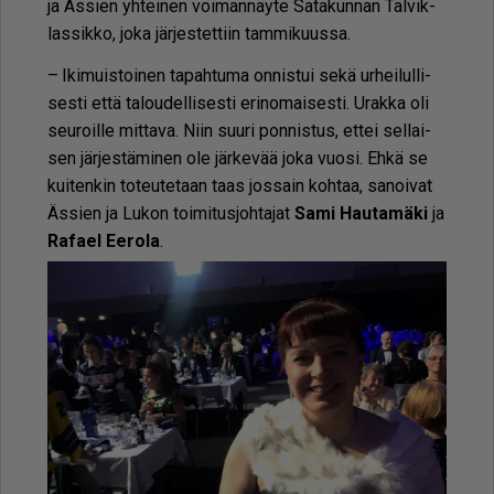
ja Äs­sien yh­tei­nen voi­man­näy­te Sa­ta­kun­nan Tal­vik­
las­sik­ko, joka jär­jes­tet­tiin tam­mi­kuus­sa.
– Iki­muis­toi­nen ta­pah­tu­ma on­nis­tui sekä ur­hei­lul­li­
ses­ti et­tä ta­lou­del­li­ses­ti eri­no­mai­ses­ti. Urak­ka oli
seu­roil­le mit­ta­va. Niin suu­ri pon­nis­tus, et­tei sel­lai­
sen jär­jes­tä­mi­nen ole jär­ke­vää joka vuo­si. Eh­kä se
kui­ten­kin to­teu­te­taan taas jos­sain koh­taa, sa­noi­vat
Äs­sien ja Lu­kon toi­mi­tus­joh­ta­jat
Sami Hau­ta­mä­ki
ja
Ra­fa­el Ee­ro­la
.