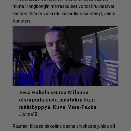
mut­ta Hong­kon­gin mar­ras­kui­set voi­tot kruu­na­si­vat
kau­den. Sitä ei vie­lä ole kun­nol­la si­säis­tä­nyt, sa­noi
Kons­te­ri.
Vesa Hakala seuraa Milanon
olympialaisista muutakin kuin
mäkihyppyä. Kuva: Vesa-Pekka
Järvelä
Rau­man il­las­sa tär­ke­ä­nä osa­na ar­vo­kas­ta juh­laa oli