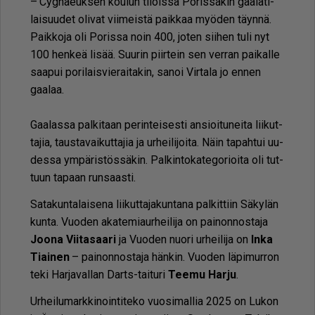
– Cyg­na­euk­sen kou­lun ti­lois­sa Po­ris­sa­kin gaa­la­ti­
lai­suu­det oli­vat vii­meis­tä paik­kaa myö­den täyn­nä.
Paik­ko­ja oli Po­ris­sa noin 400, jo­ten sii­hen tuli nyt
100 hen­keä li­sää. Suu­rin piir­tein sen ver­ran pai­kal­le
saa­pui po­ri­lais­vie­rai­ta­kin, sa­noi Vir­ta­la jo en­nen
gaa­laa.
Gaa­las­sa pal­ki­taan pe­rin­tei­ses­ti an­si­oi­tu­nei­ta lii­kut­
ta­jia, taus­ta­vai­kut­ta­jia ja ur­hei­li­joi­ta. Näin ta­pah­tui uu­
des­sa ym­pä­ris­tös­sä­kin. Pal­kin­to­ka­te­go­ri­oi­ta oli tut­
tuun ta­paan run­saas­ti.
Sa­ta­kun­ta­lai­se­na lii­kut­ta­ja­kun­ta­na pal­kit­tiin Sä­ky­län
kun­ta. Vuo­den aka­te­mi­aur­hei­li­ja on pai­non­nos­ta­ja
Joo­na Vii­ta­saa­ri
ja Vuo­den nuo­ri ur­hei­li­ja on
In­ka
Ti­ai­nen
– pai­non­nos­ta­ja hän­kin. Vuo­den lä­pi­mur­ron
teki Har­ja­val­lan Darts-tai­tu­ri
Tee­mu Har­ju
.
Ur­hei­lu­mark­ki­noin­ti­te­ko vuo­si­mal­lia 2025 on Lu­kon