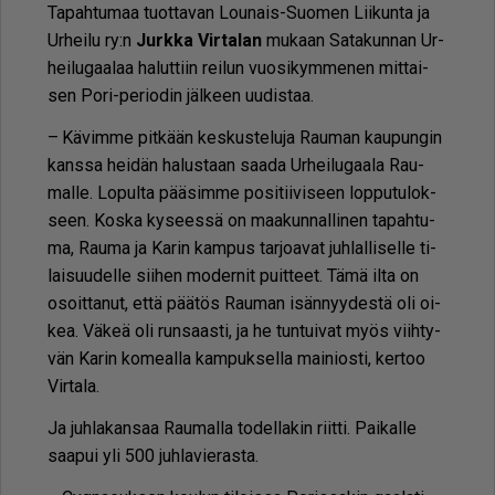
Ta­pah­tu­maa tuot­ta­van Lou­nais-Suo­men Lii­kun­ta ja
Ur­hei­lu ry:n
Jurk­ka Vir­ta­lan
mu­kaan Sa­ta­kun­nan Ur­
hei­lu­gaa­laa ha­lut­tiin rei­lun vuo­si­kym­me­nen mit­tai­
sen Pori-pe­ri­o­din jäl­keen uu­dis­taa.
– Kä­vim­me pit­kään kes­kus­te­lu­ja Rau­man kau­pun­gin
kans­sa hei­dän ha­lus­taan saa­da Ur­hei­lu­gaa­la Rau­
mal­le. Lo­pul­ta pää­sim­me po­si­tii­vi­seen lop­pu­tu­lok­
seen. Kos­ka ky­sees­sä on maa­kun­nal­li­nen ta­pah­tu­
ma, Rau­ma ja Ka­rin kam­pus tar­jo­a­vat juh­lal­li­sel­le ti­
lai­suu­del­le sii­hen mo­der­nit puit­teet. Tämä il­ta on
osoit­ta­nut, et­tä pää­tös Rau­man isän­nyy­des­tä oli oi­
kea. Vä­keä oli run­saas­ti, ja he tun­tui­vat myös viih­ty­
vän Ka­rin ko­me­al­la kam­puk­sel­la mai­ni­os­ti, ker­too
Vir­ta­la.
Ja juh­la­kan­saa Rau­mal­la to­del­la­kin riit­ti. Pai­kal­le
saa­pui yli 500 juh­la­vie­ras­ta.