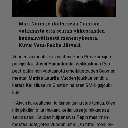
Mari Nurmilo iloitsi sekä Giantsin
valinnasta että seuran ykköstähden
kansainvälisestä menestyksestä.
Kuva: Vesa-Pekka Järvelä
Vuo­den val­men­ta­jak­si va­lit­tiin Po­rin Pe­sä­kar­hu­jen
pe­lin­joh­ta­ja
Jus­si Haa­pa­kos­ki
. Veik­kauk­sen Res­
pect-pal­kin­non vas­taa­not­ti ur­hei­lu­tie­tou­den Suo­men
mes­ta­ri
Ma­ti­as Lau­ri­la
. Vuo­den jouk­kue on täl­lä
ker­taa Kei­lai­lu­seu­ra Gi­ant­sin nais­ten SM-lii­ga­jouk­
kue.
– Ai­van hui­ke­al­ta­han täl­lai­nen tun­nus­tus tun­tuu. Olen
niin pit­kään ol­lut mu­ka­na kei­lai­lus­sa ja rak­kaas­sa
seu­ras­sa­ni. Kau­den hui­pen­si­vat Pe­pin maa­il­man­
mes­ta­ruu­det, jo­ten Vuo­den ur­hei­li­jan tit­te­li meni oi­