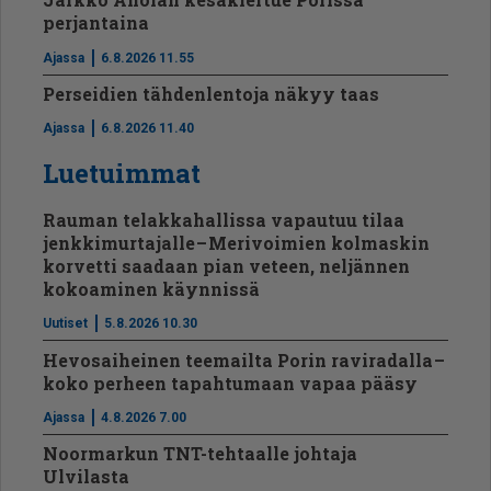
perjantaina
Ajassa
6.8.2026 11.55
Perseidien tähdenlentoja näkyy taas
Ajassa
6.8.2026 11.40
Luetuimmat
Rauman telakkahallissa vapautuu tilaa
jenkkimurtajalle – Merivoimien kolmaskin
korvetti saadaan pian veteen, neljännen
kokoaminen käynnissä
Uutiset
5.8.2026 10.30
Hevosaiheinen teemailta Porin raviradalla –
koko perheen tapahtumaan vapaa pääsy
Ajassa
4.8.2026 7.00
Noormarkun TNT-tehtaalle johtaja
Ulvilasta