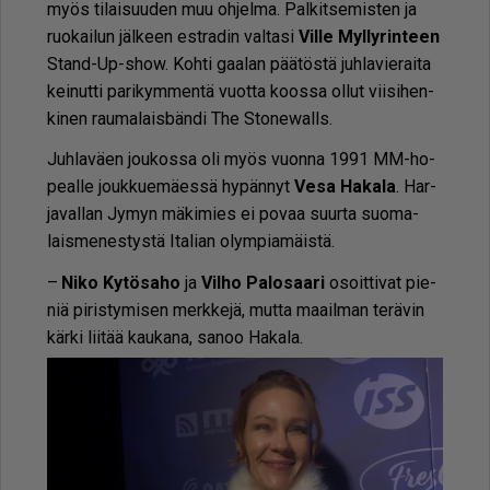
myös ti­lai­suu­den muu oh­jel­ma. Pal­kit­se­mis­ten ja
ruo­kai­lun jäl­keen est­ra­din val­ta­si
Vil­le Myl­ly­rin­teen
Stand-Up-show. Koh­ti gaa­lan pää­tös­tä juh­la­vie­rai­ta
kei­nut­ti pa­ri­kym­men­tä vuot­ta koos­sa ol­lut vii­si­hen­
ki­nen rau­ma­lais­bän­di The Sto­ne­wal­ls.
Juh­la­vä­en jou­kos­sa oli myös vuon­na 1991 MM-ho­
pe­al­le jouk­ku­e­mä­es­sä hy­pän­nyt
Vesa Ha­ka­la
. Har­
ja­val­lan Jy­myn mä­ki­mies ei po­vaa suur­ta suo­ma­
lais­me­nes­tys­tä Ita­li­an olym­pi­a­mäis­tä.
–
Niko Ky­tö­sa­ho
ja
Vil­ho Pa­lo­saa­ri
osoit­ti­vat pie­
niä pi­ris­ty­mi­sen merk­ke­jä, mut­ta maa­il­man te­rä­vin
kär­ki lii­tää kau­ka­na, sa­noo Ha­ka­la.