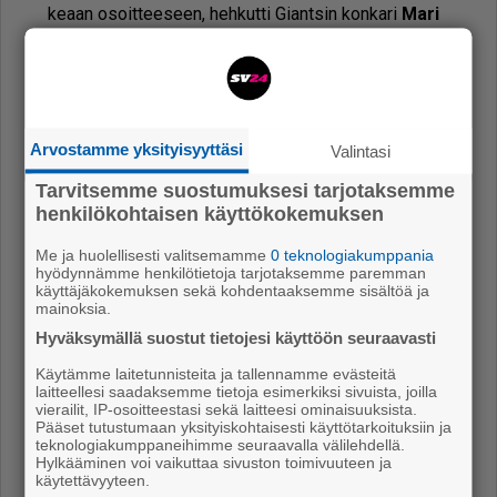
ke­aan osoit­tee­seen, heh­kut­ti Gi­ant­sin kon­ka­ri
Mari
Nur­mi­lo
.
Arvostamme yksityisyyttäsi
Valintasi
Tarvitsemme suostumuksesi tarjotaksemme
henkilökohtaisen käyttökokemuksen
Me ja huolellisesti valitsemamme
0 teknologiakumppania
hyödynnämme henkilötietoja tarjotaksemme paremman
käyttäjäkokemuksen sekä kohdentaaksemme sisältöä ja
mainoksia.
Hyväksymällä suostut tietojesi käyttöön seuraavasti
Käytämme laitetunnisteita ja tallennamme evästeitä
Urheilu-urastaan palkittiin 80-
laitteellesi saadaksemme tietoja esimerkiksi sivuista, joilla
vierailit, IP-osoitteestasi sekä laitteesi ominaisuuksista.
vuotias kiekkolegenda Jorma
Pääset tutustumaan yksityiskohtaisesti käyttötarkoituksiin ja
Vehmanen. Kuva: Vesa-Pekka Järvelä
teknologiakumppaneihimme seuraavalla välilehdellä.
Hylkääminen voi vaikuttaa sivuston toimivuuteen ja
käytettävyyteen.
Vuo­den ur­hei­lu­seu­rak­si ni­met­tiin Pal­lo-Ii­rot ry. Sa­ta­