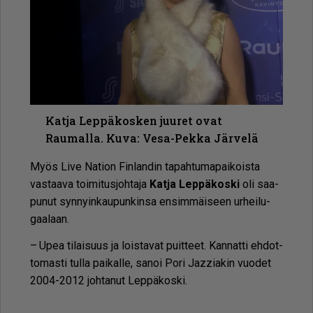
Katja Leppäkosken juuret ovat
Raumalla. Kuva: Vesa-Pekka Järvelä
Myös Live Na­ti­on Fin­lan­din ta­pah­tu­ma­pai­kois­ta
vas­taa­va toi­mi­tus­joh­ta­ja
Kat­ja Lep­pä­kos­ki
oli saa­
pu­nut syn­nyin­kau­pun­kin­sa en­sim­mäi­seen ur­hei­lu­
gaa­laan.
– Upea ti­lai­suus ja lois­ta­vat puit­teet. Kan­nat­ti eh­dot­
to­mas­ti tul­la pai­kal­le, sa­noi Pori Jaz­zi­a­kin vuo­det
2004-2012 joh­ta­nut Lep­pä­kos­ki.