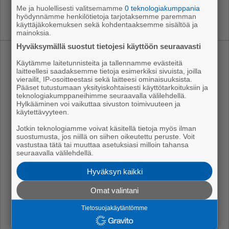
Me ja huolellisesti valitsemamme
0 teknologiakumppania
hyödynnämme henkilötietoja tarjotaksemme paremman
käyttäjäkokemuksen sekä kohdentaaksemme sisältöä ja
mainoksia.
Hyväksymällä suostut tietojesi käyttöön seuraavasti
Uusimmat
Käytämme laitetunnisteita ja tallennamme evästeitä
laitteellesi saadaksemme tietoja esimerkiksi sivuista, joilla
vierailit, IP-osoitteestasi sekä laitteesi ominaisuuksista.
Vt8:lle uusi asfaltti Tikkula-Hyvelä välille
Pääset tutustumaan yksityiskohtaisesti käyttötarkoituksiin ja
teknologiakumppaneihimme seuraavalla välilehdellä.
Ajassa
7.8.2026 12.25
Hylkääminen voi vaikuttaa sivuston toimivuuteen ja
käytettävyyteen.
Ikäihmisille kaupatut ilmanvaihtopalvelut
käynnistivät laajan esitutkinnan
Jotkin teknologiamme voivat käsitellä tietoja myös ilman
suostumusta, jos niillä on siihen oikeutettu peruste. Voit
vastustaa tätä tai muuttaa asetuksiasi milloin tahansa
Uutiset
7.8.2026 12.15
seuraavalla välilehdellä.
Voiko kaupungin mailta poimia kukkia
Hyväksyn kaikki
tänä kesänä?
Ajassa
7.8.2026 8.00
Omat valintani
Katto on 120 vuotta!
Tietosuojakäytäntömme
Mielipiteet
7.8.2026 7.00