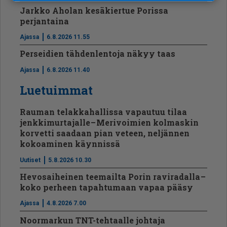
Jarkko Aholan kesäkiertue Porissa
perjantaina
Ajassa
6.8.2026 11.55
Perseidien tähdenlentoja näkyy taas
Ajassa
6.8.2026 11.40
Luetuimmat
Rauman telakkahallissa vapautuu tilaa
jenkkimurtajalle – Merivoimien kolmaskin
korvetti saadaan pian veteen, neljännen
kokoaminen käynnissä
Uutiset
5.8.2026 10.30
Hevosaiheinen teemailta Porin raviradalla –
koko perheen tapahtumaan vapaa pääsy
Ajassa
4.8.2026 7.00
Noormarkun TNT-tehtaalle johtaja