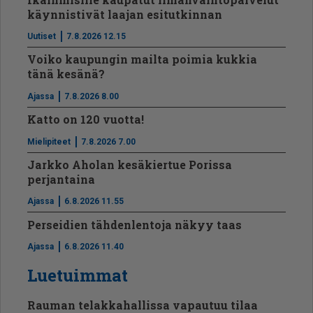
käynnistivät laajan esitutkinnan
Uutiset
7.8.2026 12.15
Voiko kaupungin mailta poimia kukkia
tänä kesänä?
Ajassa
7.8.2026 8.00
Katto on 120 vuotta!
Mielipiteet
7.8.2026 7.00
Jarkko Aholan kesäkiertue Porissa
perjantaina
Ajassa
6.8.2026 11.55
Perseidien tähdenlentoja näkyy taas
Ajassa
6.8.2026 11.40
Luetuimmat
Rauman telakkahallissa vapautuu tilaa