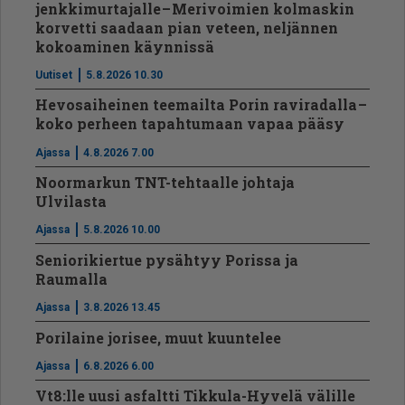
jenkkimurtajalle – Merivoimien kolmaskin
korvetti saadaan pian veteen, neljännen
kokoaminen käynnissä
Uutiset
5.8.2026 10.30
Hevosaiheinen teemailta Porin raviradalla –
koko perheen tapahtumaan vapaa pääsy
Ajassa
4.8.2026 7.00
Noormarkun TNT-tehtaalle johtaja
Ulvilasta
Ajassa
5.8.2026 10.00
Seniorikiertue pysähtyy Porissa ja
Raumalla
Ajassa
3.8.2026 13.45
Porilaine jorisee, muut kuuntelee
Ajassa
6.8.2026 6.00
Vt8:lle uusi asfaltti Tikkula-Hyvelä välille