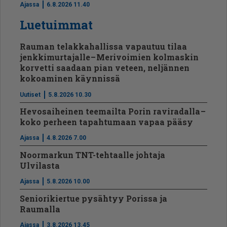
Ajassa
6.8.2026 11.40
Luetuimmat
Rauman telakkahallissa vapautuu tilaa
jenkkimurtajalle – Merivoimien kolmaskin
korvetti saadaan pian veteen, neljännen
kokoaminen käynnissä
Uutiset
5.8.2026 10.30
Hevosaiheinen teemailta Porin raviradalla –
koko perheen tapahtumaan vapaa pääsy
Ajassa
4.8.2026 7.00
Noormarkun TNT-tehtaalle johtaja
Ulvilasta
Ajassa
5.8.2026 10.00
Seniorikiertue pysähtyy Porissa ja
Raumalla
Ajassa
3.8.2026 13.45