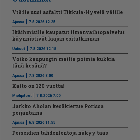
Vt8:lle uusi asfaltti Tikkula-Hyvelä välille
Ajassa
7.8.2026 12.25
Ikäihmisille kaupatut ilmanvaihtopalvelut
käynnistivät laajan esitutkinnan
Uutiset
7.8.2026 12.15
Voiko kaupungin mailta poimia kukkia
tänä kesänä?
Ajassa
7.8.2026 8.00
Katto on 120 vuotta!
Mielipiteet
7.8.2026 7.00
Jarkko Aholan kesäkiertue Porissa
perjantaina
Ajassa
6.8.2026 11.55
Perseidien tähdenlentoja näkyy taas