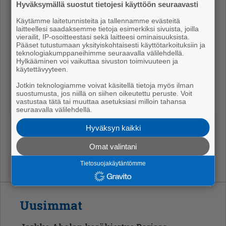
Oh­jat­tu lii­kun­ta si­säl­tyy maa­ui­ma­lan pää­sy­mak­suun.
Hyväksymällä suostut tietojesi käyttöön seuraavasti
Mak­sut­to­mien ryh­mien ko­koon­tu­mi­nen maa­ui­ma­lan
Käytämme laitetunnisteita ja tallennamme evästeitä
por­til­la.
laitteellesi saadaksemme tietoja esimerkiksi sivuista, joilla
vierailit, IP-osoitteestasi sekä laitteesi ominaisuuksista.
Pääset tutustumaan yksityiskohtaisesti käyttötarkoituksiin ja
Las­ten ui­ma­kou­lu­ja jär­jes­te­tään sekä kes­kus­tan ui­
teknologiakumppaneihimme seuraavalla välilehdellä.
ma­hal­lis­sa et­tä maa­ui­ma­las­sa kesä- ja hei­nä­kuun
Hylkääminen voi vaikuttaa sivuston toimivuuteen ja
käytettävyyteen.
ajan. Osa ryh­mis­tä on täyn­nä, mut­ta osas­sa on vie­lä
va­pai­ta paik­ko­ja ui­ma­kou­lu­lai­sil­le. Ui­ma­kou­lu­ryh­miin
Jotkin teknologiamme voivat käsitellä tietoja myös ilman
suostumusta, jos niillä on siihen oikeutettu peruste. Voit
ja nii­den ai­ka­tau­lui­hin pää­see tu­tus­tu­maan
vastustaa tätä tai muuttaa asetuksiasi milloin tahansa
seuraavalla välilehdellä.
kau­pun­gin verk­ko­si­vuil­ta.
Hyväksyn kaikki
Läh­de: Po­rin kau­pun­gin tie­do­te
Omat valintani
Tietosuojakäytäntömme
Uusimmat