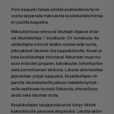
Po­rin kau­pun­ki ha­lu­aa edis­tää asuk­kai­den­sa hy­vin­
voin­tia tar­jo­a­mal­la mak­su­ton­ta ke­sä­lii­kun­ta­toi­min­taa
eri puo­lil­la kau­pun­kia.
Mak­sut­to­mis­sa ryh­mis­sä lii­kut­ta­jat oh­jaa­vat eri­lai­
sia lii­kun­ta­tun­te­ja 1. ke­sä­kuu­ta–24. hei­nä­kuu­ta. Ke­
sä­lii­kut­ta­ji­na toi­mi­vat tä­nä­kin vuon­na nel­jä nuor­ta,
jot­ka ja­ka­vat lii­kun­nan iloa kau­pun­ki­lai­sil­le. Ke­sän ai­
ka­na ke­sä­lii­kut­ta­jat in­nos­ta­vat liik­ku­maan muun mu­
as­sa eri­lais­ten jump­pien, kah­va­kuu­lan, ke­hon­huol­lon
sekä por­rast­ree­nien tah­dis­sa. Lii­kun­ta-ak­ti­vi­teet­te­ja
jär­jes­te­tään ym­pä­ri kau­pun­kia. Ke­sä­lii­kut­ta­jien oh­
jaa­mil­la lii­kun­ta­tun­neil­la pää­see ma­ta­lal­la kyn­nyk­
sel­lä naut­ti­maan hy­väs­tä fii­lik­ses­tä, yh­tei­söl­li­syy­
des­tä sekä lii­kun­nan ilos­ta.
Ke­sä­lii­kut­ta­jien lu­ku­jär­jes­tyk­ses­tä löy­tyy lii­ket­tä
kai­ke­ni­käi­sil­le jo­kai­se­na ar­ki­päi­vä­nä. Lii­kun­ta-ak­ti­vi­