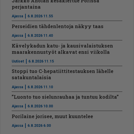
Jarkko Aholan kesäkiertue Porissa
perjantaina
Ajassa
6.8.2026 11.55
Perseidien tähdenlentoja näkyy taas
Ajassa
6.8.2026 11.40
Kävelykadun katu- ja kausivalaistuksen
maarakennustyöt alkavat ensi viikolla
Uutiset
6.8.2026 11.15
Stoppi tuo C-hepatiit­ti­tes­tauksen lähelle
satakuntalaisia
Ajassa
6.8.2026 11.10
”Luonto tuo sielunrauhaa ja tuntuu kodilta”
Ajassa
6.8.2026 10.00
Porilaine jorisee, muut kuuntelee
Ajassa
6.8.2026 6.00