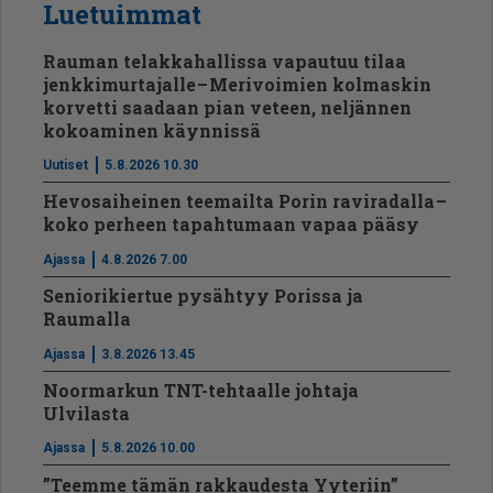
Luetuimmat
Rauman telakkahallissa vapautuu tilaa
jenkkimurtajalle – Merivoimien kolmaskin
korvetti saadaan pian veteen, neljännen
kokoaminen käynnissä
Uutiset
5.8.2026 10.30
Hevosaiheinen teemailta Porin raviradalla –
koko perheen tapahtumaan vapaa pääsy
Ajassa
4.8.2026 7.00
Seniorikiertue pysähtyy Porissa ja
Raumalla
Ajassa
3.8.2026 13.45
Noormarkun TNT-tehtaalle johtaja
Ulvilasta
Ajassa
5.8.2026 10.00
”Teemme tämän rakkaudesta Yyteriin”