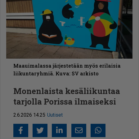
Maauimalassa järjestetään myös erilaisia
liikuntaryhmiä. Kuva: SV arkisto
Monenlaista kesäliikuntaa
tarjolla Porissa ilmaiseksi
2.6.2026 14.25
Uutiset
Facebook
Twitter
LinkedIn
Sähköposti
Whatsapp