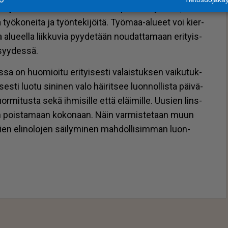
ajoit­tais­ta hait­taa Ka­tin­ku­run po­lun käyt­töön, sil­lä
 työ­ko­nei­ta ja työn­te­ki­jöi­tä. Työ­maa-alu­eet voi kier­
ia alu­eel­la liik­ku­via pyy­de­tään nou­dat­ta­maan eri­tyis­
­syy­des­sä.
­sa on huo­mi­oi­tu eri­tyi­ses­ti va­lais­tuk­sen vai­ku­tuk­
ses­ti luo­tu si­ni­nen valo häi­rit­see luon­nol­lis­ta päi­vä­
or­mi­tus­ta sekä ih­mi­sil­le et­tä eläi­mil­le. Uu­sien lins­
ään pois­ta­maan ko­ko­naan. Näin var­mis­te­taan muun
­vien eli­no­lo­jen säi­ly­mi­nen mah­dol­li­sim­man luon­