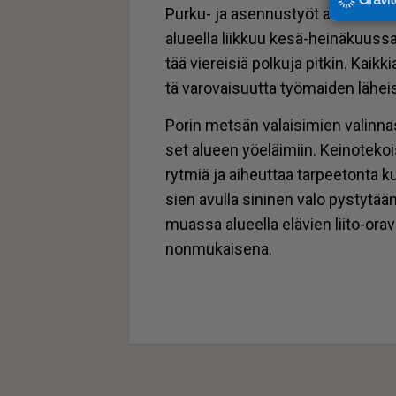
Pur­ku- ja asen­nus­työt ai­heut­ta­vat 
alu­eel­la liik­kuu kesä-hei­nä­kuus­sa
tää vie­rei­siä pol­ku­ja pit­kin. Kaik­k
tä va­ro­vai­suut­ta työ­mai­den lä­hei
Po­rin met­sän va­lai­si­mien va­lin­nas
set alu­een yö­e­läi­miin. Kei­no­te­koi­
ryt­miä ja ai­heut­taa tar­pee­ton­ta ku
sien avul­la si­ni­nen valo pys­ty­t
mu­as­sa alu­eel­la elä­vien lii­to-ora
non­mu­kai­se­na.