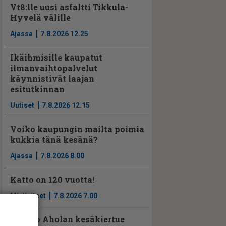
Vt8:lle uusi asfaltti Tikkula-
Hyvelä välille
Ajassa
7.8.2026 12.25
Ikäihmisille kaupatut
ilmanvaihtopalvelut
käynnistivät laajan
esitutkinnan
Uutiset
7.8.2026 12.15
Voiko kaupungin mailta poimia
kukkia tänä kesänä?
Ajassa
7.8.2026 8.00
Katto on 120 vuotta!
Mielipiteet
7.8.2026 7.00
Jarkko Aholan kesäkiertue