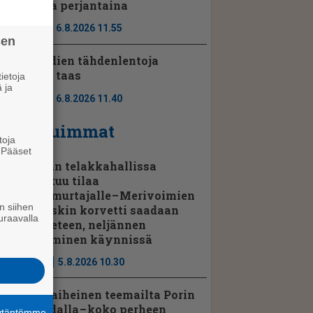
Porissa perjantaina
Ajassa
6.8.2026 11.55
sen
Perseidien tähdenlentoja
näkyy taas
ietoja
 ja
Ajassa
6.8.2026 11.40
Luetuimmat
toja
. Pääset
e
Rauman telakkahallissa
vapautuu tilaa
jenkkimurtajalle – Merivoimien
n siihen
kolmaskin korvetti saadaan
uraavalla
pian veteen, neljännen
kokoaminen käynnissä
Uutiset
5.8.2026 10.30
Hevosaiheinen teemailta Porin
raviradalla – koko perheen
äytäntömme