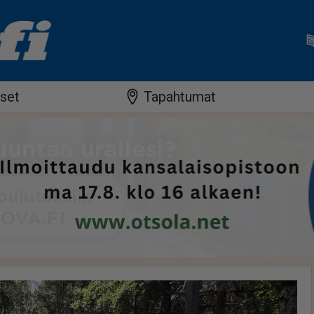
iset
Tapahtumat