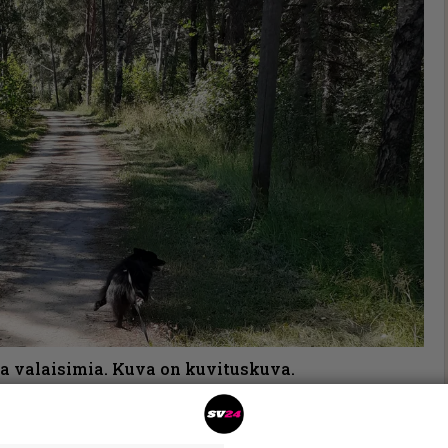
a valaisimia. Kuva on kuvituskuva.
udet valaisimet