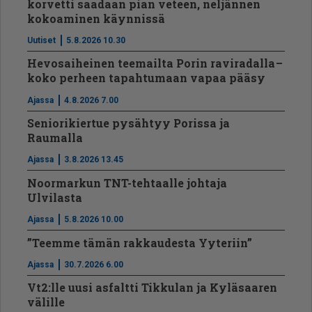
korvetti saadaan pian veteen, neljännen
kokoaminen käynnissä
Uutiset
5.8.2026 10.30
Hevosaiheinen teemailta Porin raviradalla –
koko perheen tapahtumaan vapaa pääsy
Ajassa
4.8.2026 7.00
Seniorikiertue pysähtyy Porissa ja
Raumalla
Ajassa
3.8.2026 13.45
Noormarkun TNT-tehtaalle johtaja
Ulvilasta
Ajassa
5.8.2026 10.00
”Teemme tämän rakkaudesta Yyteriin”
Ajassa
30.7.2026 6.00
Vt2:lle uusi asfaltti Tikkulan ja Kyläsaaren
välille