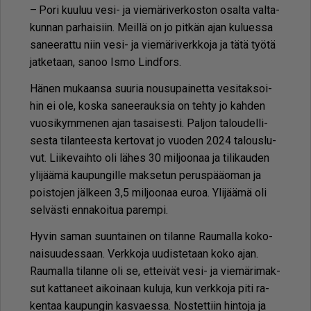
– Pori kuu­luu vesi- ja vie­mä­ri­ver­kos­ton osal­ta val­ta­
kun­nan par­hai­siin. Meil­lä on jo pit­kän ajan ku­lu­es­sa
sa­nee­rat­tu niin vesi- ja vie­mä­ri­verk­ko­ja ja tätä työ­tä
jat­ke­taan, sa­noo Is­mo Lind­fors.
Hä­nen mu­kaan­sa suu­ria nou­su­pai­net­ta ve­si­tak­soi­
hin ei ole, kos­ka sa­nee­rauk­sia on teh­ty jo kah­den
vuo­si­kym­me­nen ajan ta­sai­ses­ti. Pal­jon ta­lou­del­li­
ses­ta ti­lan­tees­ta ker­to­vat jo vuo­den 2024 ta­lous­lu­
vut. Lii­ke­vaih­to oli lä­hes 30 mil­joo­naa ja ti­li­kau­den
yli­jää­mä kau­pun­gil­le mak­se­tun pe­rus­pää­o­man ja
pois­to­jen jäl­keen 3,5 mil­joo­naa eu­roa. Yli­jää­mä oli
sel­väs­ti en­na­koi­tua pa­rem­pi.
Hy­vin sa­man suun­tai­nen on ti­lan­ne Rau­mal­la ko­ko­
nai­suu­des­saan. Verk­ko­ja uu­dis­te­taan koko ajan.
Rau­mal­la ti­lan­ne oli se, et­tei­vät vesi- ja vie­mä­ri­mak­
sut kat­ta­neet ai­koi­naan ku­lu­ja, kun verk­ko­ja piti ra­
ken­taa kau­pun­gin kas­va­es­sa. Nos­tet­tiin hin­to­ja ja