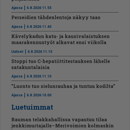
Ajassa
6.8.2026 11.55
Perseidien tähdenlentoja näkyy taas
Ajassa
6.8.2026 11.40
Kävelykadun katu- ja kausivalaistuksen
maarakennustyöt alkavat ensi viikolla
Uutiset
6.8.2026 11.15
Stoppi tuo C-hepatiit­ti­tes­tauksen lähelle
satakuntalaisia
Ajassa
6.8.2026 11.10
”Luonto tuo sielunrauhaa ja tuntuu kodilta”
Ajassa
6.8.2026 10.00
Luetuimmat
Rauman telakkahallissa vapautuu tilaa
jenkkimurtajalle – Merivoimien kolmaskin