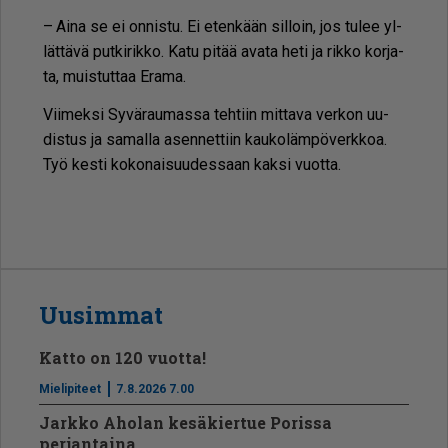
– Ai­na se ei on­nis­tu. Ei eten­kään sil­loin, jos tu­lee yl­
lät­tä­vä put­ki­rik­ko. Katu pi­tää ava­ta heti ja rik­ko kor­ja­
ta, muis­tut­taa Era­ma.
Vii­mek­si Sy­vä­rau­mas­sa teh­tiin mit­ta­va ver­kon uu­
dis­tus ja sa­mal­la asen­net­tiin kau­ko­läm­pö­verk­koa.
Työ kes­ti ko­ko­nai­suu­des­saan kak­si vuot­ta.
Uusimmat
Katto on 120 vuotta!
Mielipiteet
7.8.2026 7.00
Jarkko Aholan kesäkiertue Porissa
perjantaina