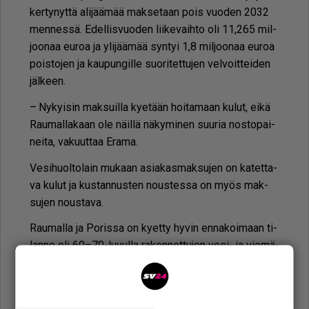
ker­ty­nyt­tä ali­jää­mää mak­se­taan pois vuo­den 2032
men­nes­sä. Edel­lis­vuo­den lii­ke­vaih­to oli 11,265 mil­
joo­naa eu­roa ja yli­jää­mää syn­tyi 1,8 mil­joo­naa eu­roa
pois­to­jen ja kau­pun­gil­le suo­ri­tet­tu­jen vel­voit­tei­den
jäl­keen.
– Ny­kyi­sin mak­suil­la ky­e­tään hoi­ta­maan ku­lut, ei­kä
Rau­mal­la­kaan ole näil­lä nä­ky­mi­nen suu­ria nos­to­pai­
nei­ta, va­kuut­taa Era­ma.
Ve­si­huol­to­lain mu­kaan asi­a­kas­mak­su­jen on ka­tet­ta­
va ku­lut ja kus­tan­nus­ten nous­tes­sa on myös mak­
su­jen nous­ta­va.
Rau­mal­la ja Po­ris­sa on ky­et­ty hy­vin en­na­koi­maan ti­
lan­ne eli 60–70-lu­vul­la ra­ken­net­tu­jen vesi- ja vie­mä­
ri­ver­kos­to­jen kun­to. Ikä te­kee teh­tä­vän­sä: ris­kit put­
ki­rik­koi­hin kas­va­vat. Kun sit­ten ryh­dy­tään verk­koa
uu­si­maan ajois­sa, kus­tan­nuk­set ja­kau­tu­vat useim­