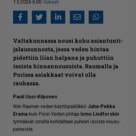
1.5.2026 6.00
Uutiset
Facebook
Twitter
LinkedIn
Sähköposti
Whatsapp
Valtakunnassa nousi kohu asiantun­ti­
ja­lau­sunnosta, jossa veden hintaa
pidettiin liian halpana ja puhuttiin
isoista hinnannousuista. Raumalla ja
Porissa asiakkaat voivat olla
rauhassa.
Pau­li Uu­si-Kil­po­nen
Niin Rau­man ve­den käyt­tö­pääl­lik­kö
Juha-Pek­ka
Era­ma
kuin Po­rin Ve­den joh­ta­ja
Is­mo Lind­fors­kin
tyr­mää­vät omal­ta koh­dal­taan pu­heet isois­ta nou­su­
pai­neis­ta.