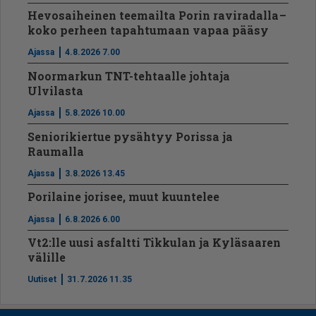
Hevosaiheinen teemailta Porin raviradalla –
koko perheen tapahtumaan vapaa pääsy
Ajassa
4.8.2026 7.00
Noormarkun TNT-tehtaalle johtaja
Ulvilasta
Ajassa
5.8.2026 10.00
Seniorikiertue pysähtyy Porissa ja
Raumalla
Ajassa
3.8.2026 13.45
Porilaine jorisee, muut kuuntelee
Ajassa
6.8.2026 6.00
Vt2:lle uusi asfaltti Tikkulan ja Kyläsaaren
välille
Uutiset
31.7.2026 11.35