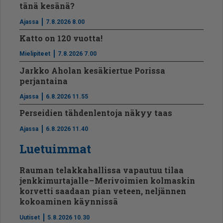
tänä kesänä?
Ajassa
7.8.2026 8.00
Katto on 120 vuotta!
Mielipiteet
7.8.2026 7.00
Jarkko Aholan kesäkiertue Porissa
perjantaina
Ajassa
6.8.2026 11.55
Perseidien tähdenlentoja näkyy taas
Ajassa
6.8.2026 11.40
Luetuimmat
Rauman telakkahallissa vapautuu tilaa
jenkkimurtajalle – Merivoimien kolmaskin
korvetti saadaan pian veteen, neljännen
kokoaminen käynnissä
Uutiset
5.8.2026 10.30