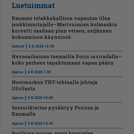
Luetuimmat
Rauman telakkahallissa vapautuu tilaa
jenkkimurtajalle – Merivoimien kolmaskin
korvetti saadaan pian veteen, neljännen
kokoaminen käynnissä
Uutiset
5.8.2026 10.30
Hevosaiheinen teemailta Porin raviradalla –
koko perheen tapahtumaan vapaa pääsy
Ajassa
4.8.2026 7.00
Noormarkun TNT-tehtaalle johtaja
Ulvilasta
Ajassa
5.8.2026 10.00
Seniorikiertue pysähtyy Porissa ja
Raumalla
Ajassa
3.8.2026 13.45
Porilaine jorisee, muut kuuntelee