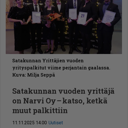
Satakunnan Yrittäjien vuoden
yrityspalkitut viime perjantain gaalassa.
Kuva: Milja Seppä
Satakunnan vuoden yrittäjä
on Narvi Oy – katso, ketkä
muut palkittiin
11.11.2025 14.00
Uutiset