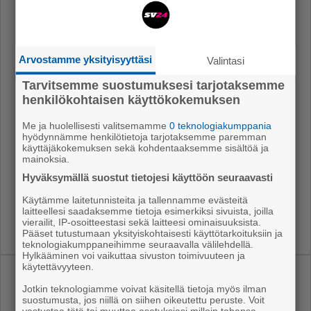
Sa­ta­kun­nan vuo­den yrit­tä­jä­per­he 2025on
Ran­nan
yrit­tä­jä­per­he, jon­ka yri­tys Fin­nEPS Oy te­kee Ko­ke­
mä­en Pei­poh­jas­sa ener­gi­a­te­hok­kai­ta ra­ken­nus­tuot­
tei­ta ja pien­ra­ken­nuk­sia.
Arvostamme yksityisyyttäsi
Valintasi
Tarvitsemme suostumuksesi tarjotaksemme
Sa­ta­kun­nan vuo­den yk­si­ny­rit­tä­jä 2025 on kan­kaan­
henkilökohtaisen käyttökokemuksen
pää­läi­nen
Esa Kuu­sis­to
, jon­ka yri­tys on Kuu­sis­ton
Lasi.
Me ja huolellisesti valitsemamme
0 teknologiakumppania
hyödynnämme henkilötietoja tarjotaksemme paremman
Sa­ta­kun­nan vuo­den nuo­ri yrit­tä­jä 2025 on
Ka­ta­rii­na
käyttäjäkokemuksen sekä kohdentaaksemme sisältöä ja
mainoksia.
Kuu­sis­to
, joka pi­tää Ka­tis­maan saa­ri -yri­tys­tä Sä­ky­
Hyväksymällä suostut tietojesi käyttöön seuraavasti
läs­sä.
Käytämme laitetunnisteita ja tallennamme evästeitä
laitteellesi saadaksemme tietoja esimerkiksi sivuista, joilla
vierailit, IP-osoitteestasi sekä laitteesi ominaisuuksista.
Pääset tutustumaan yksityiskohtaisesti käyttötarkoituksiin ja
teknologiakumppaneihimme seuraavalla välilehdellä.
Hylkääminen voi vaikuttaa sivuston toimivuuteen ja
käytettävyyteen.
Uusimmat
Jotkin teknologiamme voivat käsitellä tietoja myös ilman
suostumusta, jos niillä on siihen oikeutettu peruste. Voit
vastustaa tätä tai muuttaa asetuksiasi milloin tahansa