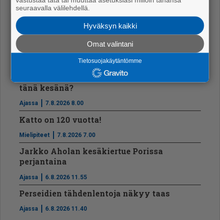
Vt8:lle uusi asfaltti Tikkula-Hyvelä välille
seuraavalla välilehdellä.
Ajassa
7.8.2026 12.25
Hyväksyn kaikki
Ikäihmisille kaupatut ilmanvaihtopalvelut
Omat valintani
käynnistivät laajan esitutkinnan
Tietosuojakäytäntömme
Uutiset
7.8.2026 12.15
Voiko kaupungin mailta poimia kukkia
tänä kesänä?
Ajassa
7.8.2026 8.00
Katto on 120 vuotta!
Mielipiteet
7.8.2026 7.00
Jarkko Aholan kesäkiertue Porissa
perjantaina
Ajassa
6.8.2026 11.55
Perseidien tähdenlentoja näkyy taas
Ajassa
6.8.2026 11.40