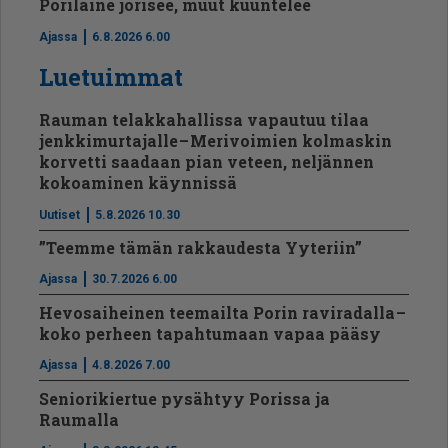
Porilaine jorisee, muut kuuntelee
Ajassa
6.8.2026 6.00
Luetuimmat
Rauman telakkahallissa vapautuu tilaa
jenkkimurtajalle – Merivoimien kolmaskin
korvetti saadaan pian veteen, neljännen
kokoaminen käynnissä
Uutiset
5.8.2026 10.30
”Teemme tämän rakkaudesta Yyteriin”
Ajassa
30.7.2026 6.00
Hevosaiheinen teemailta Porin raviradalla –
koko perheen tapahtumaan vapaa pääsy
Ajassa
4.8.2026 7.00
Seniorikiertue pysähtyy Porissa ja
Raumalla