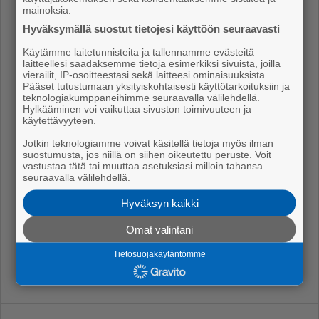
mainoksia.
Hyväksymällä suostut tietojesi käyttöön seuraavasti
Käytämme laitetunnisteita ja tallennamme evästeitä
laitteellesi saadaksemme tietoja esimerkiksi sivuista, joilla
vierailit, IP-osoitteestasi sekä laitteesi ominaisuuksista.
Pääset tutustumaan yksityiskohtaisesti käyttötarkoituksiin ja
teknologiakumppaneihimme seuraavalla välilehdellä.
Hylkääminen voi vaikuttaa sivuston toimivuuteen ja
käytettävyyteen.
Jotkin teknologiamme voivat käsitellä tietoja myös ilman
suostumusta, jos niillä on siihen oikeutettu peruste. Voit
vastustaa tätä tai muuttaa asetuksiasi milloin tahansa
seuraavalla välilehdellä.
Hyväksyn kaikki
Omat valintani
Tietosuojakäytäntömme