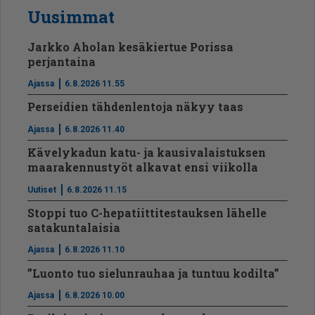
Uusimmat
Jarkko Aholan kesäkiertue Porissa
perjantaina
Ajassa
6.8.2026 11.55
Perseidien tähdenlentoja näkyy taas
Ajassa
6.8.2026 11.40
Kävelykadun katu- ja kausivalaistuksen
maarakennustyöt alkavat ensi viikolla
Uutiset
6.8.2026 11.15
Stoppi tuo C-hepatiit­ti­tes­tauksen lähelle
satakuntalaisia
Ajassa
6.8.2026 11.10
”Luonto tuo sielunrauhaa ja tuntuu kodilta”
Ajassa
6.8.2026 10.00