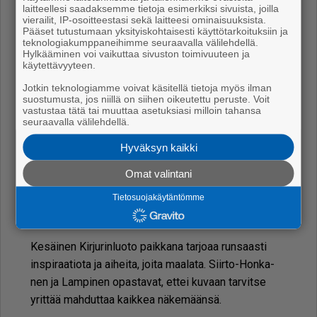
laitteellesi saadaksemme tietoja esimerkiksi sivuista, joilla
vierailit, IP-osoitteestasi sekä laitteesi ominaisuuksista.
Pääset tutustumaan yksityiskohtaisesti käyttötarkoituksiin ja
teknologiakumppaneihimme seuraavalla välilehdellä.
Hylkääminen voi vaikuttaa sivuston toimivuuteen ja
käytettävyyteen.
Jotkin teknologiamme voivat käsitellä tietoja myös ilman
suostumusta, jos niillä on siihen oikeutettu peruste. Voit
vastustaa tätä tai muuttaa asetuksiasi milloin tahansa
seuraavalla välilehdellä.
Hyväksyn kaikki
Omat valintani
Akvarellitöitä voi tehdä monella
Tietosuojakäytäntömme
tyylillä: suurin pensselinvedoin tai
yksityiskohtaisesti.
Ke­säi­nen Kir­ju­rin­luo­to paik­ka­na tar­jo­aa run­saas­ti
ins­pi­raa­ti­o­ta ja ai­hei­ta, joi­ta maa­la­ta. Siir­to-Hon­ka­
nen ja Lam­pi­nen opas­ta­vat, et­tei ku­vaan tar­vit­se
yrit­tää mah­dut­taa kaik­kea nä­ke­mään­sä.