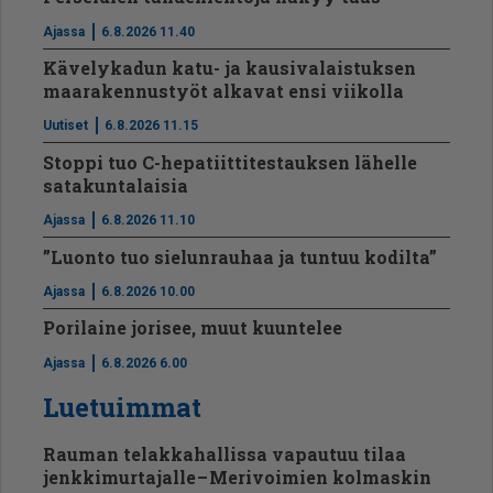
Ajassa
6.8.2026 11.40
Kävelykadun katu- ja kausivalaistuksen
maarakennustyöt alkavat ensi viikolla
Uutiset
6.8.2026 11.15
Stoppi tuo C-hepatiit­ti­tes­tauksen lähelle
satakuntalaisia
Ajassa
6.8.2026 11.10
”Luonto tuo sielunrauhaa ja tuntuu kodilta”
Ajassa
6.8.2026 10.00
Porilaine jorisee, muut kuuntelee
Ajassa
6.8.2026 6.00
Luetuimmat
Rauman telakkahallissa vapautuu tilaa
jenkkimurtajalle – Merivoimien kolmaskin