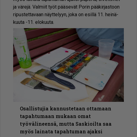
ja vä­re­jä. Val­miit työt pää­se­vät Po­rin pää­kir­jas­toon
ri­pus­tet­ta­vaan näyt­te­lyyn, joka on esil­lä 11. hei­nä­
kuu­ta -11. elo­kuu­ta.
Osallistujia kannustetaan ottamaan
tapahtumaan mukaan omat
työvälineensä, mutta Saskioilta saa
myös lainata tapahtuman ajaksi