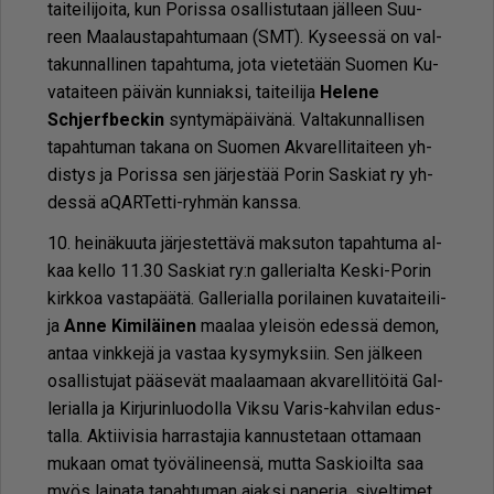
tai­tei­li­joi­ta, kun Po­ris­sa osal­lis­tu­taan jäl­leen Suu­
reen Maa­laus­ta­pah­tu­maan (SMT). Ky­sees­sä on val­
ta­kun­nal­li­nen ta­pah­tu­ma, jota vie­te­tään Suo­men Ku­
va­tai­teen päi­vän kun­ni­ak­si, tai­tei­li­ja
He­le­ne
Schjerf­bec­kin
syn­ty­mä­päi­vä­nä. Val­ta­kun­nal­li­sen
ta­pah­tu­man ta­ka­na on Suo­men Ak­va­rel­li­tai­teen yh­
dis­tys ja Po­ris­sa sen jär­jes­tää Po­rin Sas­ki­at ry yh­
des­sä aQAR­Tet­ti-ryh­män kans­sa.
10. hei­nä­kuu­ta jär­jes­tet­tä­vä mak­su­ton ta­pah­tu­ma al­
kaa kel­lo 11.30 Sas­ki­at ry:n gal­le­ri­al­ta Kes­ki-Po­rin
kirk­koa vas­ta­pää­tä. Gal­le­ri­al­la po­ri­lai­nen ku­va­tai­tei­li­
ja
An­ne Ki­mi­läi­nen
maa­laa ylei­sön edes­sä de­mon,
an­taa vink­ke­jä ja vas­taa ky­sy­myk­siin. Sen jäl­keen
osal­lis­tu­jat pää­se­vät maa­laa­maan ak­va­rel­li­töi­tä Gal­
le­ri­al­la ja Kir­ju­rin­luo­dol­la Vik­su Va­ris-kah­vi­lan edus­
tal­la. Ak­tii­vi­sia har­ras­ta­jia kan­nus­te­taan ot­ta­maan
mu­kaan omat työ­vä­li­neen­sä, mut­ta Sas­ki­oil­ta saa
myös lai­na­ta ta­pah­tu­man ajak­si pa­pe­ria, si­vel­ti­met