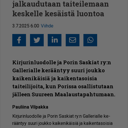
jalkaudutaan taiteilemaan
keskelle kesäistä luontoa
3.7.2025 6.00
Viihde
Facebook
Twitter
LinkedIn
Sähköposti
Whatsapp
Kirjurinluodolle ja Porin Saskiat ry:n
Gallerialle kerääntyy suuri joukko
kaikenikäisiä ja kaikentasoisia
taiteilijoita, kun Porissa osallistutaan
jälleen Suureen Maalaustapahtumaan.
Pau­lii­na Vil­pak­ka
Kir­ju­rin­luo­dol­le ja Po­rin Sas­ki­at ry:n Gal­le­ri­al­le ke­
rään­tyy suu­ri jouk­ko kai­ke­ni­käi­siä ja kai­ken­ta­soi­sia