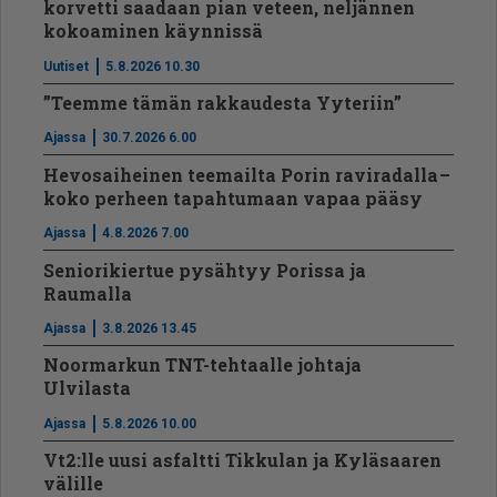
korvetti saadaan pian veteen, neljännen
kokoaminen käynnissä
Uutiset
5.8.2026 10.30
”Teemme tämän rakkaudesta Yyteriin”
Ajassa
30.7.2026 6.00
Hevosaiheinen teemailta Porin raviradalla –
koko perheen tapahtumaan vapaa pääsy
Ajassa
4.8.2026 7.00
Seniorikiertue pysähtyy Porissa ja
Raumalla
Ajassa
3.8.2026 13.45
Noormarkun TNT-tehtaalle johtaja
Ulvilasta
Ajassa
5.8.2026 10.00
Vt2:lle uusi asfaltti Tikkulan ja Kyläsaaren
välille