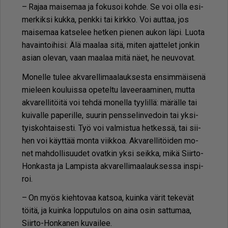
– Ra­jaa mai­se­maa ja fo­ku­soi koh­de. Se voi ol­la esi­
mer­kik­si kuk­ka, penk­ki tai kirk­ko. Voi aut­taa, jos
mai­se­maa kat­se­lee het­ken pie­nen au­kon läpi. Luo­ta
ha­vain­toi­hi­si: Älä maa­laa sitä, mi­ten ajat­te­let jon­kin
asi­an ole­van, vaan maa­laa mitä näet, he neu­vo­vat.
Mo­nel­le tu­lee ak­va­rel­li­maa­lauk­ses­ta en­sim­mäi­se­nä
mie­leen kou­luis­sa ope­tel­tu la­vee­raa­mi­nen, mut­ta
ak­va­rel­li­töi­tä voi teh­dä mo­nel­la tyy­lil­lä: mä­räl­le tai
kui­val­le pa­pe­ril­le, suu­rin pens­se­lin­ve­doin tai yk­si­
tyis­koh­tai­ses­ti. Työ voi val­mis­tua het­kes­sä, tai sii­
hen voi käyt­tää mon­ta viik­koa. Ak­va­rel­li­töi­den mo­
net mah­dol­li­suu­det ovat­kin yk­si seik­ka, mikä Siir­to-
Hon­kas­ta ja Lam­pis­ta ak­va­rel­li­maa­lauk­ses­sa ins­pi­
roi.
– On myös kieh­to­vaa kat­soa, kuin­ka vä­rit te­ke­vät
töi­tä, ja kuin­ka lop­pu­tu­los on ai­na osin sat­tu­maa,
Siir­to-Hon­ka­nen ku­vai­lee.