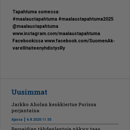
Ta­pah­tu­ma so­mes­sa:
#maa­laus­ta­pah­tu­ma #maa­laus­ta­pah­tu­ma2025
@maa­laus­ta­pah­tu­ma
www.ins­tag­ram.com/maa­laus­ta­pah­tu­ma
Fa­ce­boo­kis­sa www.fa­ce­book.com/Suo­me­nAk­
va­rel­li­tai­tee­nyh­dis­tys­Ry
Uusimmat
Jarkko Aholan kesäkiertue Porissa
perjantaina
Ajassa
6.8.2026 11.55
Perseidien tähdenlentoja näkyy taas