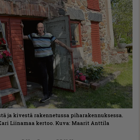
estä ja kivestä rakennetussa piharakennuksessa.
ari Liinamaa kertoo. Kuva: Maarit Anttila