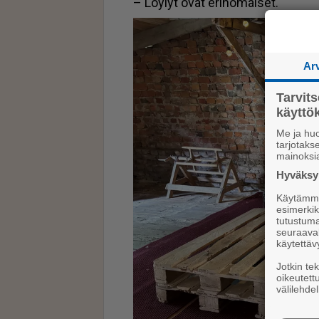
– Löy­lyt ovat eri­no­mai­set.
Ar
Tarvit
käytt
Me ja huo
tarjotak
mainoksi
Hyväksym
Käytämme 
esimerkiks
tutustuma
seuraaval
käytettäv
Jotkin te
oikeutett
välilehdel