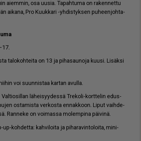
uin ai­em­min, osa uu­sia. Ta­pah­tu­ma on ra­ken­net­tu
­vän ai­ka­na, Pro Kuuk­ka­ri -yh­dis­tyk­sen pu­heen­joh­ta­
­tu­ma
0–17.
­ta ta­lo­koh­tei­ta on 13 ja pi­ha­sau­no­ja kuu­si. Li­säk­si
nii­hin voi suun­nis­taa kar­tan avul­la.
Val­ti­o­sil­lan lä­hei­syy­des­sä Tre­ko­li-kort­te­lin edus­
lip­pu­jen os­ta­mis­ta ver­kos­ta en­nak­koon. Li­put vaih­de­
sä. Ran­ne­ke on voi­mas­sa mo­lem­pi­na päi­vi­nä.
h­det­ta: kah­vi­loi­ta ja pi­ha­ra­vin­to­loi­ta, mi­ni­