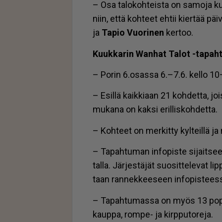
– Osa ta­lo­koh­teis­ta on sa­mo­ja k
niin, et­tä koh­teet eh­tii kier­tää päi
ja
Ta­pio
Vuo­ri­nen
ker­too.
Kuuk­ka­rin Wan­hat Ta­lot -ta­pah
– Po­rin 6.osas­sa 6.–7.6. kel­lo 1
– Esil­lä kaik­ki­aan 21 koh­det­ta, jois
mu­ka­na on kak­si eril­lis­koh­det­ta.
– Koh­teet on mer­kit­ty kyl­teil­lä ja 
– Ta­pah­tu­man in­fo­pis­te si­jait­see 
tal­la. Jär­jes­tä­jät suo­sit­te­le­vat 
taan ran­nek­kee­seen in­fo­pis­tees­
– Ta­pah­tu­mas­sa on myös 13 pop-up-ko
kaup­pa, rom­pe- ja kirp­pu­to­re­ja.