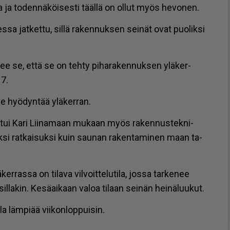
o­ja ja to­den­nä­köi­ses­ti tääl­lä on ol­lut myös he­vo­nen.
s­sa jat­ket­tu, sil­lä ra­ken­nuk­sen sei­nät ovat puo­lik­si
kee se, et­tä se on teh­ty pi­ha­ra­ken­nuk­sen ylä­ker­
17.
­me hyö­dyn­tää ylä­ker­ran.
au­tui Kari Lii­na­maan mu­kaan myös ra­ken­nus­tek­ni­
si rat­kai­suk­si kuin sau­nan ra­ken­ta­mi­nen maan ta­
r­ras­sa on ti­la­va vil­voit­te­lu­ti­la, jos­sa tar­ke­nee
­sil­la­kin. Ke­sä­ai­kaan va­loa ti­laan sei­nän hei­nä­luu­kut.
a läm­pi­ää vii­kon­lop­pui­sin.