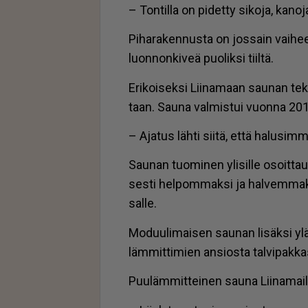
– Ton­til­la on pi­det­ty si­ko­ja, ka­n
Pi­ha­ra­ken­nus­ta on jos­sain vai­hee
luon­non­ki­veä puo­lik­si tiil­tä.
Eri­koi­sek­si Lii­na­maan sau­nan te­
taan. Sau­na val­mis­tui vuon­na 20
– Aja­tus läh­ti sii­tä, et­tä ha­lu­sim
Sau­nan tuo­mi­nen yli­sil­le osoit­t
ses­ti hel­pom­mak­si ja hal­vem­mak­
sal­le.
Mo­duu­li­mai­sen sau­nan li­säk­si ylä­ke
läm­mit­ti­mien an­si­os­ta tal­vi­pak­ka
Puu­läm­mit­tei­nen sau­na Lii­na­mail­l