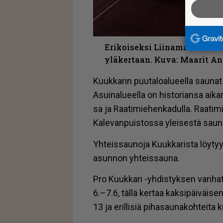
Erikoiseksi Liinamaan sauna
yläkertaan. Kuva: Maarit An
Kuuk­ka­rin puu­ta­lo­a­lu­eel­la sau­nat 
Asui­na­lu­eel­la on his­to­ri­an­sa ai­
sa ja Raa­ti­mie­hen­ka­dul­la. Raa­ti­
Ka­le­van­puis­tos­sa ylei­ses­tä sau­n
Yh­teis­sau­no­ja Kuuk­ka­ris­ta löy­ty
asun­non yh­teis­sau­na.
Pro Kuuk­ka­ri -yh­dis­tyk­sen van­hat
6.–7.6, täl­lä ker­taa kak­si­päi­väi­se
13 ja eril­li­siä pi­ha­sau­na­koh­tei­ta 