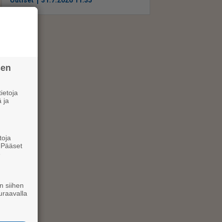
Uutiset
31.7.2026 11.35
sen
ietoja
 ja
toja
. Pääset
e
n siihen
uraavalla