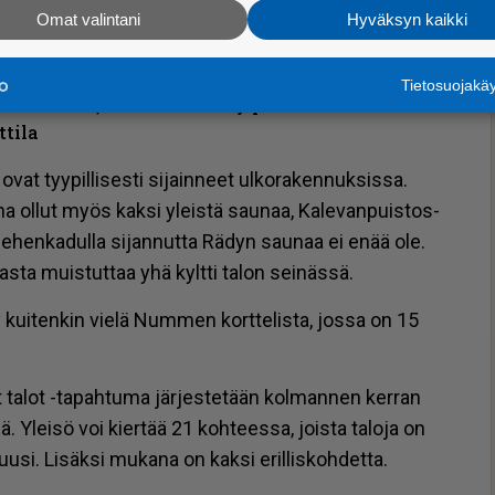
Omat valintani
Hyväksyn kaikki
Tietosuojak
n tekee se, että se on tehty piharakennuksen
ttila
ovat tyy­pil­li­ses­ti si­jain­neet ul­ko­ra­ken­nuk­sis­sa.
ka­na ol­lut myös kak­si yleis­tä sau­naa, Ka­le­van­puis­tos­
mie­hen­ka­dul­la si­jan­nut­ta Rä­dyn sau­naa ei enää ole.
as­ta muis­tut­taa yhä kylt­ti ta­lon sei­näs­sä.
y kui­ten­kin vie­lä Num­men kort­te­lis­ta, jos­sa on 15
 ta­lot -ta­pah­tu­ma jär­jes­te­tään kol­man­nen ker­ran
­nä. Ylei­sö voi kier­tää 21 koh­tees­sa, jois­ta ta­lo­ja on
kuu­si. Li­säk­si mu­ka­na on kak­si eril­lis­koh­det­ta.