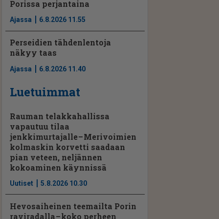
Porissa perjantaina
Ajassa
6.8.2026 11.55
Perseidien tähdenlentoja
näkyy taas
Ajassa
6.8.2026 11.40
Luetuimmat
Rauman telakkahallissa
vapautuu tilaa
jenkkimurtajalle – Merivoimien
kolmaskin korvetti saadaan
pian veteen, neljännen
kokoaminen käynnissä
Uutiset
5.8.2026 10.30
Hevosaiheinen teemailta Porin
raviradalla – koko perheen