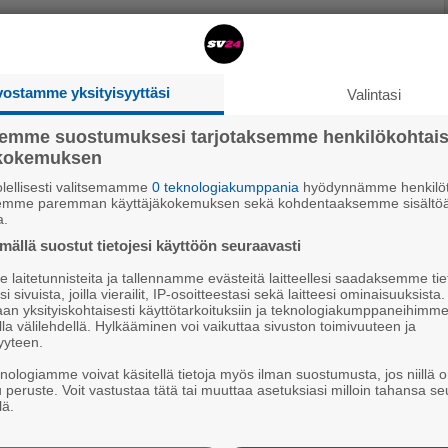
vostamme yksityisyyttäsi
Valintasi
semme suostumuksesi tarjotaksemme henkilökohtai
ökokemuksen
lellisesti valitsemamme
0 teknologiakumppania
hyödynnämme henkilöt
semme paremman käyttäjäkokemuksen sekä kohdentaaksemme sisältöä
a.
ällä suostut tietojesi käyttöön seuraavasti
laitetunnisteita ja tallennamme evästeitä laitteellesi saadaksemme tie
i sivuista, joilla vierailit, IP-osoitteestasi sekä laitteesi ominaisuuksista
an yksityiskohtaisesti käyttötarkoituksiin ja teknologiakumppaneihimm
la välilehdellä. Hylkääminen voi vaikuttaa sivuston toimivuuteen ja
yyteen.
knologiamme voivat käsitellä tietoja myös ilman suostumusta, jos niillä o
u peruste. Voit vastustaa tätä tai muuttaa asetuksiasi milloin tahansa se
lä.