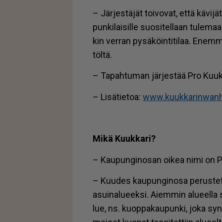
– Jär­jes­tä­jät toi­vo­vat, et­tä kä­vi­j
pun­ki­lai­sil­le suo­si­tel­laan tu­le­ma
kin ver­ran py­sä­köin­ti­ti­laa. Enem­m
töl­tä.
– Ta­pah­tu­man jär­jes­tää Pro Kuuk­
– Li­sä­tie­toa:
www.kuuk­ka­rin­wan­hat
Mikä Kuuk­ka­ri?
– Kau­pun­gi­no­san oi­kea nimi on Pä
– Kuu­des kau­pun­gi­no­sa pe­rus­tet­t
asui­na­lu­eek­si. Ai­em­min alu­eel­la s
lue, ns. kuop­pa­kau­pun­ki, joka syn