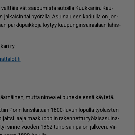
ät vält­täi­si­vät saa­pu­mis­ta au­toil­la Kuuk­ka­riin. Kau­
an jal­kai­sin tai pyö­räl­lä. Asui­na­lu­een ka­duil­la on jon­
än park­ki­paik­ko­ja löy­tyy kau­pun­gin­sai­raa­laan lä­his­
ka­ri ry
­ta­lot.fi
är­näi­nen, mut­ta ni­meä ei pu­he­kie­les­sä käy­te­tä.
iin Po­rin län­si­lai­taan 1800-lu­vun lo­pul­la työ­läis­ten
i­jait­si laa­ja maa­kuop­piin ra­ken­net­tu työ­läi­sa­sui­na­
­tyi sin­ne vuo­den 1852 tu­hoi­san pa­lon jäl­keen. Vii­