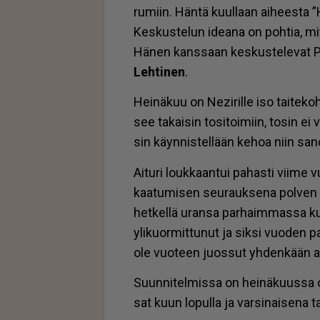
ru­miin. Hän­tä kuul­laan ai­hees­ta 
Kes­kus­te­lun ide­a­na on poh­tia, mi­t
Hä­nen kans­saan kes­kus­te­le­vat 
Leh­ti­nen
.
Hei­nä­kuu on Ne­zi­ril­le iso tai­te­ko
see ta­kai­sin to­si­toi­miin, to­sin ei 
sin käyn­nis­tel­lään ke­hoa niin sa­no­tui
Ai­tu­ri louk­kaan­tui pa­has­ti vii­me 
kaa­tu­mi­sen seu­rauk­se­na pol­ven etu
het­kel­lä uran­sa par­haim­mas­sa ku
yli­kuor­mit­tu­nut ja sik­si vuo­den 
ole vuo­teen juos­sut yh­den­kään ai
Suun­ni­tel­mis­sa on hei­nä­kuus­sa os
sat kuun lo­pul­la ja var­si­nai­se­na 