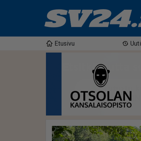
Etusivu
Uut