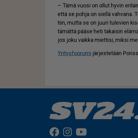
– Tämä vuo­si on ol­lut hy­vin eri­l
et­tä se poh­ja on siel­lä vah­va­na.
tiin, mut­ta se on juu­ri tu­le­vien k
tä­mät­tä pää­se heti ta­kai­sin elä­m
jos joku vaik­ka miet­ti­si, mik­si me­
Yri­tys­foo­ru­mi
jär­jes­te­tään Po­ris