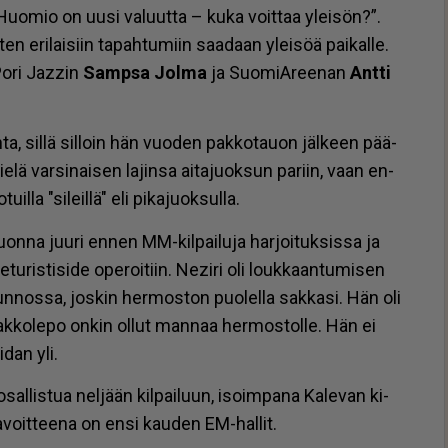
”Huo­mio on uu­si va­luut­ta – kuka voit­taa ylei­sön?”.
en eri­lai­siin ta­pah­tu­miin saa­daan ylei­söä pai­kal­le.
Pori Jaz­zin
Samp­sa Jol­ma
ja Suo­mi­A­ree­nan
Ant­ti
h­ta, sil­lä sil­loin hän vuo­den pak­ko­tau­on jäl­keen pää­
vie­lä var­si­nai­sen la­jin­sa ai­ta­juok­sun pa­riin, vaan en­
l­la "si­leil­lä" eli pi­ka­juok­sul­la.
vuon­na juu­ri en­nen MM-kil­pai­lu­ja har­joi­tuk­sis­sa ja
­ris­ti­si­de ope­roi­tiin. Ne­zi­ri oli louk­kaan­tu­mi­sen
n­nos­sa, jos­kin her­mos­ton puo­lel­la sak­ka­si. Hän oli
pak­ko­le­po on­kin ol­lut man­naa her­mos­tol­le. Hän ei
­dan yli.
al­lis­tua nel­jään kil­pai­luun, isoim­pa­na Ka­le­van ki­
ta­voit­tee­na on en­si kau­den EM-hal­lit.