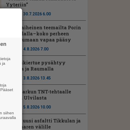
Yyteriin”
Ajassa
30.7.2026 6.00
Hevosaiheinen teemailta Porin
raviradalla – koko perheen
tapahtumaan vapaa pääsy
sen
Ajassa
4.8.2026 7.00
ietoja
Seniorikiertue pysähtyy
 ja
Porissa ja Raumalla
Ajassa
3.8.2026 13.45
toja
. Pääset
Noormarkun TNT-tehtaalle
e
johtaja Ulvilasta
Ajassa
5.8.2026 10.00
n siihen
uraavalla
Vt2:lle uusi asfaltti Tikkulan ja
Kyläsaaren välille