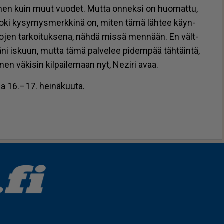
ai­nen kuin muut vuo­det. Mut­ta on­nek­si on huo­mat­tu,
 Toki ky­sy­mys­merk­ki­nä on, mi­ten tämä läh­tee käyn­
i­so­jen tar­koi­tuk­se­na, näh­dä mis­sä men­nään. En vält­
ä­ni is­kuun, mut­ta tämä pal­ve­lee pi­dem­pää täh­täin­tä,
nen vä­ki­sin kil­pai­le­maan nyt, Ne­zi­ri avaa.
­sa 16.–17. hei­nä­kuu­ta.