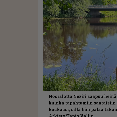
Nooralotta Neziri saapuu hein
kuinka tapahtumiin saataisiin 
kuukausi, sillä hän palaa takai
Arkisto/Tapio Vallin