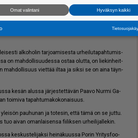
n seu­raa­mis­ta. Tämä eh­kä uu­puu meil­tä ylei­sur­hei­
Omat valintani
Hyväksyn kaikki
mail­la hal­li­ki­sois­sa ja nos­taa eri­tyi­ses­ti erään hal­
Tietosuojak
juu­ri­kin ko­ko­nai­suu­des­saan ta­pah­tu­ma enem­män kuin
es­ti al­ko­ho­lin tar­jo­a­mi­ses­ta ur­hei­lu­ta­pah­tu­mis­
sa on mah­dol­li­suu­des­sa os­taa olut­ta, on lie­kin­heit­
 mah­dol­li­suus viet­tää il­taa ja sik­si se on ai­na täyn­
­sa ke­sän alus­sa jär­jes­tet­tä­vän Paa­vo Nur­mi Ga­
an toi­mi­va ta­pah­tu­ma­ko­ko­nai­suus.
le ylei­sön pau­hu­nan ja to­te­sin, et­tä tämä on se jut­tu.
uo ai­van oman­lai­sen­sa fii­lik­sen ur­hei­li­jal­le­kin.
los­sa kes­kus­te­li­jak­si hei­nä­kuus­sa Po­rin Yri­tys­foo­