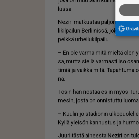
joka on muu­ta­kin kuin suo­ri­tus­te
lus­sa.
Ne­zi­ri mat­kus­taa pal­jon myös ul­ko­
li­kil­pai­lun Ber­lii­nis­sä, joka on 
pelk­kä ur­hei­lu­kil­pai­lu.
– En ole var­ma mitä miel­tä olen ylei­s
sa, mut­ta siel­lä var­mas­ti iso osan­
ti­miä ja vaik­ka mitä. Ta­pah­tu­ma on
nä.
To­sin hän nos­taa esiin myös Tu­rus
me­sin, jos­ta on on­nis­tut­tu luo­ma
– Kuu­lin jo sta­di­o­nin ul­ko­puo­lel­
Kyl­lä ylei­sön kan­nus­tus ja hur­mos t
Juu­ri täs­tä ai­hees­ta Ne­zi­ri on tu­