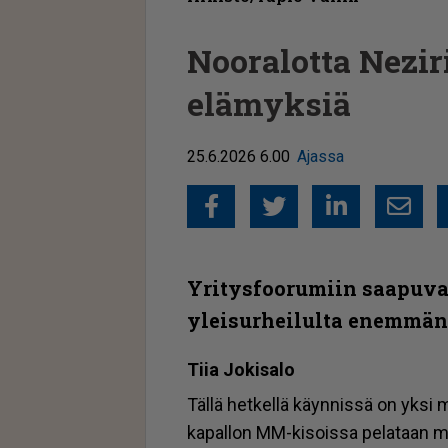
Nooralotta Neziri
elämyksiä
25.6.2026 6.00
Ajassa
Facebook
Twitter
Linked
Sähkö
Yritysfoorumiin saapuva
yleisurheilulta enemmä
Tiia Jo­ki­sa­lo
Täl­lä het­kel­lä käyn­nis­sä on yk­si 
ka­pal­lon MM-ki­sois­sa pe­la­taan mes