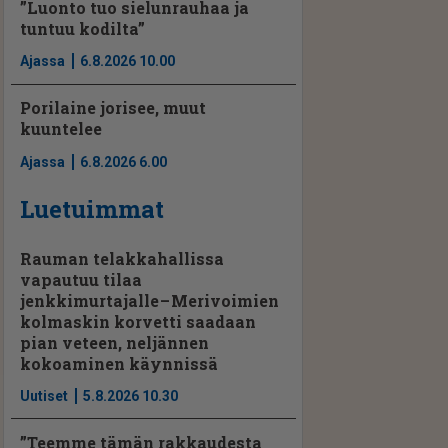
”Luonto tuo sielunrauhaa ja
tuntuu kodilta”
Ajassa
6.8.2026 10.00
Porilaine jorisee, muut
kuuntelee
Ajassa
6.8.2026 6.00
Luetuimmat
Rauman telakkahallissa
vapautuu tilaa
jenkkimurtajalle – Merivoimien
kolmaskin korvetti saadaan
pian veteen, neljännen
kokoaminen käynnissä
Uutiset
5.8.2026 10.30
”Teemme tämän rakkaudesta