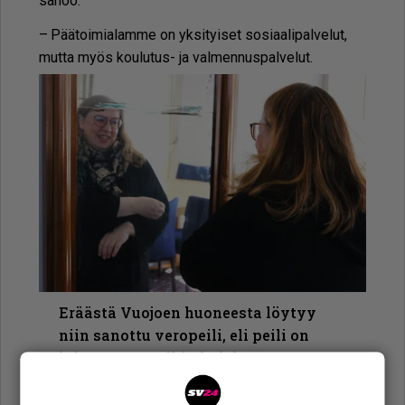
sa­noo.
– Pää­toi­mi­a­lam­me on yk­si­tyi­set so­si­aa­li­pal­ve­lut,
mut­ta myös kou­lu­tus- ja val­men­nus­pal­ve­lut.
Eräästä Vuojoen huoneesta löytyy
niin sanottu veropeili, eli peili on
laitettu raameihin kahdessa osassa.
Kuva: Ari Anteroinen