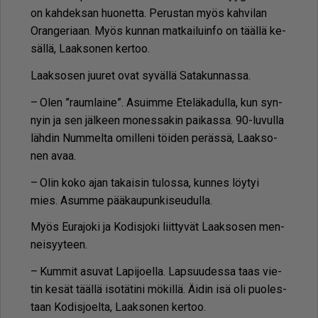
on kah­dek­san huo­net­ta. Pe­rus­tan myös kah­vi­lan
Oran­ge­ri­aan. Myös kun­nan mat­kai­luin­fo on tääl­lä ke­
säl­lä, Laak­so­nen ker­too.
Laak­so­sen juu­ret ovat sy­väl­lä Sa­ta­kun­nas­sa.
– Olen ”raum­lai­ne”. Asuim­me Ete­lä­ka­dul­la, kun syn­
nyin ja sen jäl­keen mo­nes­sa­kin pai­kas­sa. 90-lu­vul­la
läh­din Num­mel­ta omil­le­ni töi­den pe­räs­sä, Laak­so­
nen avaa.
– Olin koko ajan ta­kai­sin tu­los­sa, kun­nes löy­tyi
mies. Asum­me pää­kau­pun­ki­seu­dul­la.
Myös Eu­ra­jo­ki ja Ko­dis­jo­ki liit­ty­vät Laak­so­sen men­
nei­syy­teen.
– Kum­mit asu­vat La­pi­jo­el­la. Lap­suu­des­sa taas vie­
tin ke­sät tääl­lä iso­tä­ti­ni mö­kil­lä. Äi­din isä oli puo­les­
taan Ko­dis­jo­el­ta, Laak­so­nen ker­too.