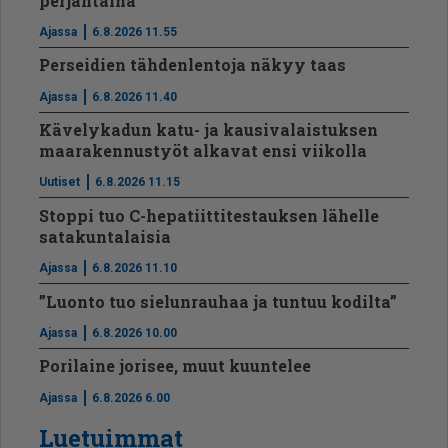
perjantaina
Ajassa
6.8.2026 11.55
Perseidien tähdenlentoja näkyy taas
Ajassa
6.8.2026 11.40
Kävelykadun katu- ja kausivalaistuksen
maarakennustyöt alkavat ensi viikolla
Uutiset
6.8.2026 11.15
Stoppi tuo C-hepatiit­ti­tes­tauksen lähelle
satakuntalaisia
Ajassa
6.8.2026 11.10
”Luonto tuo sielunrauhaa ja tuntuu kodilta”
Ajassa
6.8.2026 10.00
Porilaine jorisee, muut kuuntelee
Ajassa
6.8.2026 6.00
Luetuimmat