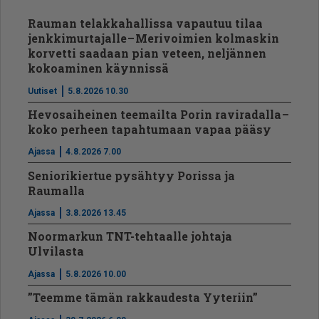
Rauman telakkahallissa vapautuu tilaa
jenkkimurtajalle – Merivoimien kolmaskin
korvetti saadaan pian veteen, neljännen
kokoaminen käynnissä
Uutiset
5.8.2026 10.30
Hevosaiheinen teemailta Porin raviradalla –
koko perheen tapahtumaan vapaa pääsy
Ajassa
4.8.2026 7.00
Seniorikiertue pysähtyy Porissa ja
Raumalla
Ajassa
3.8.2026 13.45
Noormarkun TNT-tehtaalle johtaja
Ulvilasta
Ajassa
5.8.2026 10.00
”Teemme tämän rakkaudesta Yyteriin”