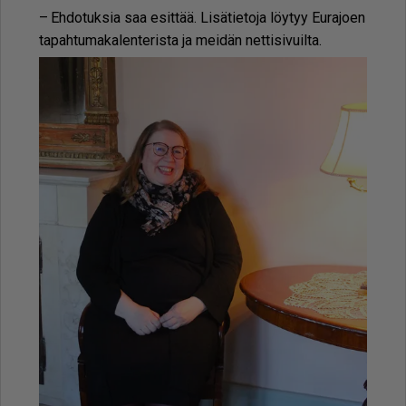
– Eh­do­tuk­sia saa esit­tää. Li­sä­tie­to­ja löy­tyy Eu­ra­jo­en
ta­pah­tu­ma­ka­len­te­ris­ta ja mei­dän net­ti­si­vuil­ta.