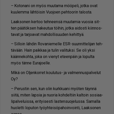
– Ko­to­na­ni on myös muu­ta­ma möö­pe­li, jot­ka ovat
kuu­lem­ma läh­töi­sin Vuo­jo­en peh­too­rin ta­los­ta.
Laak­so­nen ker­too teh­neen­sä muu­ta­mia vuo­sia sit­
ten pää­tök­sen ha­keu­tua töi­hin, jot­ka ai­dos­ti kiin­nos­
ta­vat ja tar­jo­a­vat mah­dol­li­suu­den ke­hit­tyä.
– Sil­loin läh­din Ro­va­nie­mel­le ESR-suun­nit­te­li­jan teh­
tä­vään. Hain paik­kaa ja tu­lin va­li­tuk­si. Se oli yk­si
kään­ne­koh­ta, joka on vie­nyt eteen­päin ja lo­pul­ta
myös tän­ne Eu­ra­jo­el­le.
Mikä on Ol­jen­kor­ret kou­lu­tus- ja val­men­nus­pal­ve­lut
Oy?
– Pe­rus­tin sen, kun olin kurk­ku­a­ni myö­ten täyn­nä
sii­tä, mi­ten lap­sia ja nuo­ria koh­del­tiin kal­toin so­si­aa­
li­pal­ve­luis­sa, eri­tyi­ses­ti las­ten­suo­je­lus­sa. Sa­mal­la
huo­let­ti lo­pu­ton työ­yh­tei­sö­pa­hoin­voin­ti, Laak­so­nen