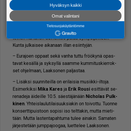
mois­sa luon­to­hy­vin­voin­ti ja so­si­aa­li­nen kes­tä­vyys
Hyväksyn kaikki
ovat tär­kei­tä. Mut­ta ku­ka­pa ei oli­si jos­kus ha­lun­nut
Omat valintani
lait­taa omaa kah­vi­laa pys­tyyn?
Tietosuojakäytäntömme
Oh­je­ma­puol­ta­kin on suun­ni­tel­tu. Esi­mer­kik­si pe­rin­
tei­nen Kar­ta­non Su­vieh­too pa­laa syn­ty­si­joil­leen.
Kun­ta jul­kai­see ai­ka­naan il­lan esiin­ty­jän.
– Eu­ra­jo­en op­paat sekä van­ha tut­tu fröö­ky­nä opas­
ta­vat ke­säl­lä ja syk­syl­lä saam­me kum­mi­tus­kier­rok­
set oh­jel­maan, Laak­so­nen pal­jas­taa.
– Li­säk­si suun­ni­teil­la on eri­lai­sia mu­siik­ki-il­to­ja.
Esi­mer­kik­si
Mika Ka­res
ja
Erik Rou­si
esit­tä­vät se­
re­na­de­ja äi­deil­le 10.5. sä­es­tä­jä­nään
Nic­ho­las Pulk­
ki­nen
. Yh­teis­lau­lu­ti­lai­suuk­si­a­kin on toi­vot­tu. Tuon­ne
kon­sert­ti­puis­toon so­pi­si iso telt­ta­kin, mut­ta mie­ti­
tään. Mut­ta las­ten­ta­pah­tu­ma tu­lee ai­na­kin. Sa­ma­ten
jär­jes­te­tään jump­pa­joo­gaa, lu­et­te­lee Laak­so­nen.