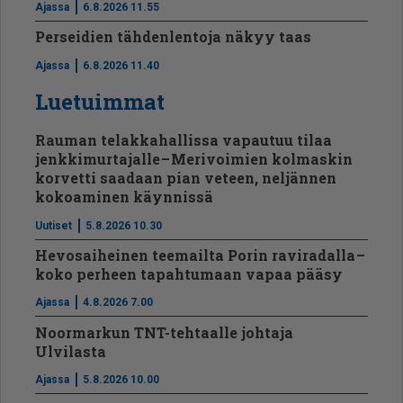
Ajassa
6.8.2026 11.55
Perseidien tähdenlentoja näkyy taas
Ajassa
6.8.2026 11.40
Luetuimmat
Rauman telakkahallissa vapautuu tilaa
jenkkimurtajalle – Merivoimien kolmaskin
korvetti saadaan pian veteen, neljännen
kokoaminen käynnissä
Uutiset
5.8.2026 10.30
Hevosaiheinen teemailta Porin raviradalla –
koko perheen tapahtumaan vapaa pääsy
Ajassa
4.8.2026 7.00
Noormarkun TNT-tehtaalle johtaja
Ulvilasta
Ajassa
5.8.2026 10.00