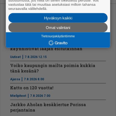
suostumusta, jos niillä on siihen oikeutettu peruste. Voit
vastustaa tätä tai muuttaa asetuksiasi milloin tahansa
seuraavalla välilehdellä.
Uusimmat
Hyväksyn kaikki
Vt8:lle uusi asfaltti Tikkula-Hyvelä välille
Omat valintani
Ajassa
7.8.2026 12.25
Tietosuojakäytäntömme
Ikäihmisille kaupatut ilmanvaihtopalvelut
käynnistivät laajan esitutkinnan
Uutiset
7.8.2026 12.15
Voiko kaupungin mailta poimia kukkia
tänä kesänä?
Ajassa
7.8.2026 8.00
Katto on 120 vuotta!
Mielipiteet
7.8.2026 7.00
Jarkko Aholan kesäkiertue Porissa
perjantaina