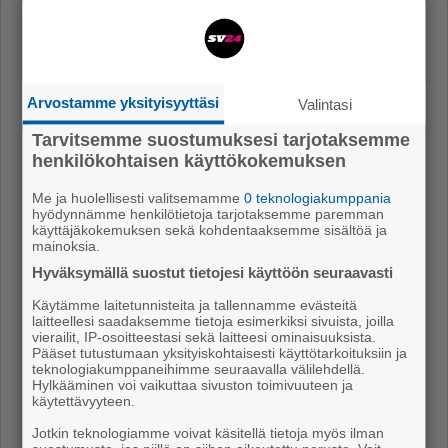
ses­sa ym­pä­ris­tös­sä.
– Puis­toon on 20 mi­nuu­tin ajo­mat­ka kes­kus­tas­ta ja
sin­ne pää­see vaik­ka lin­ja-au­tol­la. Siel­lä on myös
Arvostamme yksityisyyttäsi
Valintasi
gril­li­ko­ta, puu­cee ja puu­va­ja. Alu­een koko on noin 3,2
heh­taa­ria ja se si­jait­see Si­pin­tien var­rel­la lä­hel­lä vir­
Tarvitsemme suostumuksesi tarjotaksemme
henkilökohtaisen käyttökokemuksen
kis­tys­ho­tel­lia, An­na Vie­non­hei­mo sel­vit­tää.
Me ja huolellisesti valitsemamme
0 teknologiakumppania
Po­rin en­sim­mäi­nen koi­ra­met­sä avat­tiin jo­kin ai­ka
hyödynnämme henkilötietoja tarjotaksemme paremman
sit­ten Vi­as­ve­del­le. Sii­tä ker­to­vaan jut­tuun pää­set al­
käyttäjäkokemuksen sekä kohdentaaksemme sisältöä ja
mainoksia.
la ole­vas­ta lin­kis­tä:
Hyväksymällä suostut tietojesi käyttöön seuraavasti
https://www.sv24.fi/ajas­sa/koi­ra­met­sal­le-ol­lut-ti­
Käytämme laitetunnisteita ja tallennamme evästeitä
laus­ta-po­ris­sa-6.139.132541.49674843b0
laitteellesi saadaksemme tietoja esimerkiksi sivuista, joilla
vierailit, IP-osoitteestasi sekä laitteesi ominaisuuksista.
Pääset tutustumaan yksityiskohtaisesti käyttötarkoituksiin ja
Testi1
teknologiakumppaneihimme seuraavalla välilehdellä.
Hylkääminen voi vaikuttaa sivuston toimivuuteen ja
käytettävyyteen.
Jotkin teknologiamme voivat käsitellä tietoja myös ilman