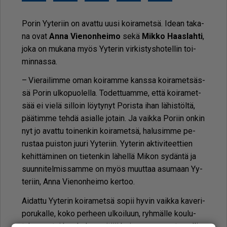
Po­rin Yy­te­riin on avat­tu uu­si koi­ra­met­sä. Ide­an ta­ka­
na ovat
An­na Vie­non­hei­mo
sekä
Mik­ko Haas­lah­ti
,
joka on mu­ka­na myös Yy­te­rin vir­kis­tys­ho­tel­lin toi­
min­nas­sa.
– Vie­rai­lim­me oman koi­ram­me kans­sa koi­ra­met­säs­
sä Po­rin ul­ko­puo­lel­la. To­det­tu­am­me, et­tä koi­ra­met­
sää ei vie­lä sil­loin löy­ty­nyt Po­ris­ta ihan lä­his­töl­tä,
pää­tim­me teh­dä asi­al­le jo­tain. Ja vaik­ka Po­riin on­kin
nyt jo avat­tu toi­nen­kin koi­ra­met­sä, ha­lu­sim­me pe­
rus­taa puis­ton juu­ri Yy­te­riin. Yy­te­rin ak­ti­vi­teet­tien
ke­hit­tä­mi­nen on tie­ten­kin lä­hel­lä Mi­kon sy­dän­tä ja
suun­ni­tel­mis­sam­me on myös muut­taa asu­maan Yy­
te­riin, An­na Vie­non­hei­mo ker­too.
Ai­dat­tu Yy­te­rin koi­ra­met­sä so­pii hy­vin vaik­ka ka­ve­ri­
po­ru­kal­le, koko per­heen ul­koi­luun, ryh­mäl­le kou­lu­
tuk­seen tai kun ha­lu­aa pi­tää koi­raa va­paa­na tur­val­li­