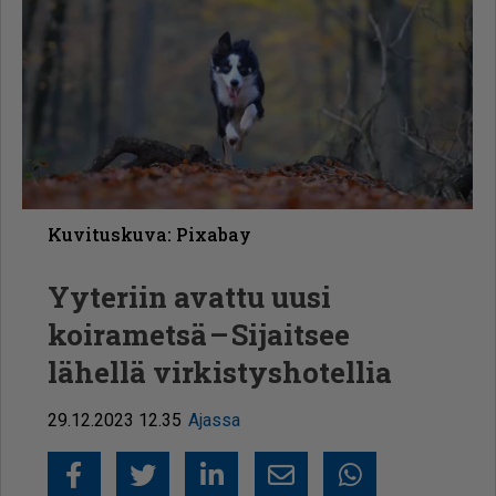
Kuvituskuva: Pixabay
Yyteriin avattu uusi
koirametsä – Sijaitsee
lähellä virkistyshotellia
29.12.2023 12.35
Ajassa
Facebook
Twitter
LinkedIn
Sähköposti
Whatsapp