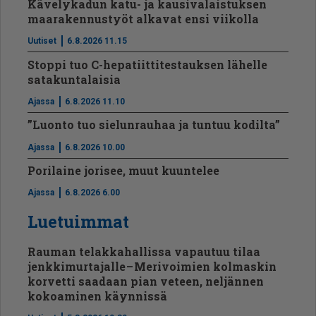
Kävelykadun katu- ja kausivalaistuksen
maarakennustyöt alkavat ensi viikolla
Uutiset
6.8.2026 11.15
Stoppi tuo C-hepatiit­ti­tes­tauksen lähelle
satakuntalaisia
Ajassa
6.8.2026 11.10
”Luonto tuo sielunrauhaa ja tuntuu kodilta”
Ajassa
6.8.2026 10.00
Porilaine jorisee, muut kuuntelee
Ajassa
6.8.2026 6.00
Luetuimmat
Rauman telakkahallissa vapautuu tilaa
jenkkimurtajalle – Merivoimien kolmaskin
korvetti saadaan pian veteen, neljännen
kokoaminen käynnissä