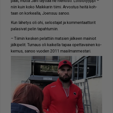
paat, mut­ta Jani täyt­tää ne hie­nos­ti. Lois­to­tyyp­pi –
niin kuin koko Maik­ka­rin tii­mi. Ar­vos­tus hei­tä koh­
taan on kor­ke­al­la, Jo­en­suu sa­noo.
Kun lä­he­tys oli ohi, se­los­ta­jat ja kom­men­taat­to­rit
pa­la­si­vat pe­lin ta­pah­tu­miin.
– Tii­min kes­ken pe­lat­tiin mat­sien jäl­keen mai­ni­ot
jäl­ki­pe­lit. Tur­naus oli kai­kel­la ta­paa opet­ta­vai­nen ko­
ke­mus, sa­noo vuo­den 2011 maa­il­man­mes­ta­ri.