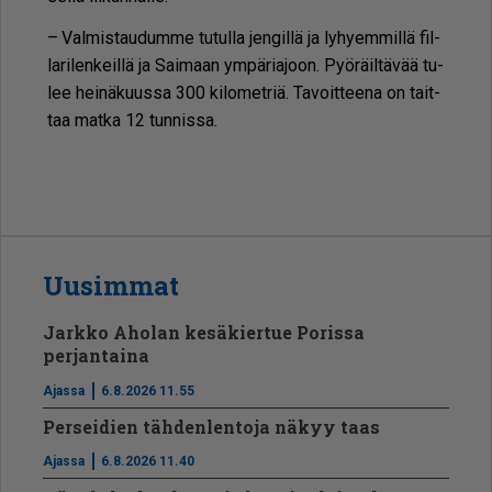
– Val­mis­tau­dum­me tu­tul­la jen­gil­lä ja ly­hy­em­mil­lä fil­
la­ri­len­keil­lä ja Sai­maan ym­pä­ri­a­joon. Pyö­räil­tä­vää tu­
lee hei­nä­kuus­sa 300 ki­lo­met­riä. Ta­voit­tee­na on tait­
taa mat­ka 12 tun­nis­sa.
Uusimmat
Jarkko Aholan kesäkiertue Porissa
perjantaina
Ajassa
6.8.2026 11.55
Perseidien tähdenlentoja näkyy taas
Ajassa
6.8.2026 11.40