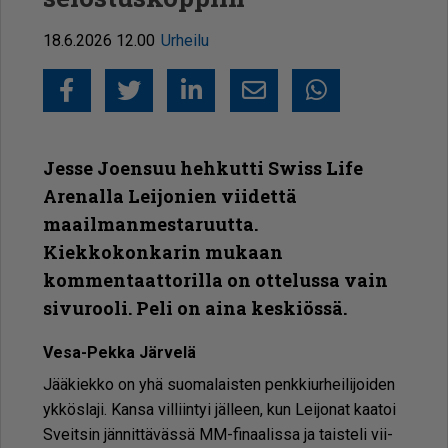
18.6.2026 12.00
Urheilu
Facebook
Twitter
LinkedIn
Sähköposti
Whatsapp
Jesse Joensuu hehkutti Swiss Life
Arenalla Leijonien viidettä
maailmanmestaruutta.
Kiekkokonkarin mukaan
kommentaattorilla on ottelussa vain
sivurooli. Peli on aina keskiössä.
Vesa-Pek­ka Jär­ve­lä
Jää­kiek­ko on yhä suo­ma­lais­ten penk­kiur­hei­li­joi­den
yk­kös­la­ji. Kan­sa vil­liin­tyi jäl­leen, kun Lei­jo­nat kaa­toi
Sveit­sin jän­nit­tä­väs­sä MM-fi­naa­lis­sa ja tais­te­li vii­