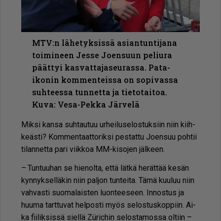
MTV:n lähetyksissä asiantuntijana
toimineen Jesse Joensuun peliura
päättyi kasvattajaseurassa. Pata-
ikonin kommenteissa on sopivassa
suhteessa tunnetta ja tietotaitoa.
Kuva: Vesa-Pekka Järvelä
Mik­si kan­sa suh­tau­tuu ur­hei­lu­se­los­tuk­siin niin kiih­
ke­äs­ti? Kom­men­taat­to­rik­si pes­tat­tu Jo­en­suu poh­tii
ti­lan­net­ta pari viik­koa MM-ki­so­jen jäl­keen.
– Tun­tuu­han se hie­nol­ta, et­tä lät­kä he­rät­tää ke­sän
kyn­nyk­sel­lä­kin niin pal­jon tun­tei­ta. Tämä kuu­luu niin
vah­vas­ti suo­ma­lais­ten luon­tee­seen. In­nos­tus ja
huu­ma tart­tu­vat hel­pos­ti myös se­los­tus­kop­piin. Ai­
ka fii­lik­sis­sä siel­lä Züric­hin se­los­ta­mos­sa ol­tiin –