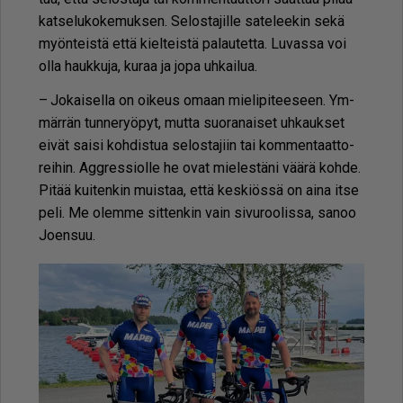
kat­se­lu­ko­ke­muk­sen. Se­los­ta­jil­le sa­te­lee­kin sekä
myön­teis­tä et­tä kiel­teis­tä pa­lau­tet­ta. Lu­vas­sa voi
ol­la hauk­ku­ja, ku­raa ja jopa uh­kai­lua.
– Jo­kai­sel­la on oi­keus omaan mie­li­pi­tee­seen. Ym­
mär­rän tun­ne­ryö­pyt, mut­ta suo­ra­nai­set uh­kauk­set
ei­vät sai­si koh­dis­tua se­los­ta­jiin tai kom­men­taat­to­
rei­hin. Ag­g­res­si­ol­le he ovat mie­les­tä­ni vää­rä koh­de.
Pi­tää kui­ten­kin muis­taa, et­tä kes­ki­ös­sä on ai­na it­se
peli. Me olem­me sit­ten­kin vain si­vu­roo­lis­sa, sa­noo
Jo­en­suu.