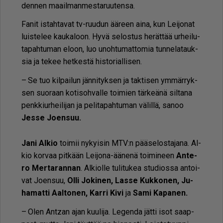
den­nen maa­il­man­mes­ta­ruu­ten­sa.
Fa­nit is­tah­ta­vat tv-ruu­dun ää­reen ai­na, kun Lei­jo­nat
luis­te­lee kau­ka­loon. Hyvä se­los­tus he­rät­tää ur­hei­lu­
ta­pah­tu­man eloon, luo unoh­tu­mat­to­mia tun­ne­la­tauk­
sia ja te­kee het­kes­tä his­to­ri­al­li­sen.
– Se tuo kil­pai­lun jän­ni­tyk­sen ja tak­ti­sen ym­mär­ryk­
sen suo­raan ko­ti­soh­val­le toi­mien tär­ke­ä­nä sil­ta­na
penk­kiur­hei­li­jan ja pe­li­ta­pah­tu­man vä­lil­lä, sa­noo
Jes­se Jo­en­suu.
Jani Al­kio
toi­mii ny­kyi­sin MTV:n pää­se­los­ta­ja­na. Al­
kio kor­vaa pit­kään Lei­jo­na-ää­ne­nä toi­mi­neen
An­te­
ro Mer­ta­ran­nan
. Al­ki­ol­le tu­li­tu­kea stu­di­os­sa an­toi­
vat Jo­en­suu,
Ol­li Jo­ki­nen, Las­se Kuk­ko­nen, Ju­
ha­mat­ti Aal­to­nen, Kar­ri Kivi
ja
Sami Ka­pa­nen.
– Olen Ant­zan ajan kuu­li­ja. Le­gen­da jät­ti isot saap­