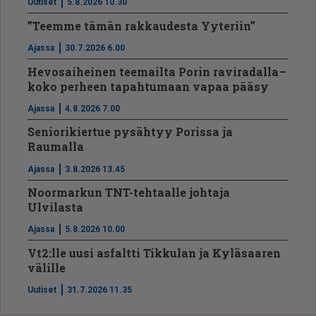
Uutiset
5.8.2026 10.30
”Teemme tämän rakkaudesta Yyteriin”
Ajassa
30.7.2026 6.00
Hevosaiheinen teemailta Porin raviradalla –
koko perheen tapahtumaan vapaa pääsy
Ajassa
4.8.2026 7.00
Seniorikiertue pysähtyy Porissa ja
Raumalla
Ajassa
3.8.2026 13.45
Noormarkun TNT-tehtaalle johtaja
Ulvilasta
Ajassa
5.8.2026 10.00
Vt2:lle uusi asfaltti Tikkulan ja Kyläsaaren
välille
Uutiset
31.7.2026 11.35