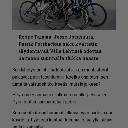
Roope Talajaa, Jesse Joensuuta,
Patrik Forsbackaa sekä kvartetin
täydentävää Ville Lehtistä odottaa
Saimaan suunnalla tiukka haaste.
Kun lä­he­tys on ohi, se­los­ta­jat ja kom­men­taat­to­rit
pa­laa­vat pe­lin ta­pah­tu­miin. Ko­et­ko on­nis­tu­mi­sen
tun­tei­ta vai ruos­kit­ko it­se­ä­si mat­sin jäl­keen?
– Työ on eri­no­mai­nen jat­ku­mo omal­le pe­liu­ral­le­ni.
Py­rin pis­tä­mään pa­ras­ta­ni pe­liin.
Kom­men­taat­to­rin hom­mat jat­ku­vat var­muu­del­la en­si
kau­del­la. Fyy­sis­tä kun­toa Jo­en­suu pi­tää yl­lä ak­tii­vi­
sel­la lii­kun­nal­le.