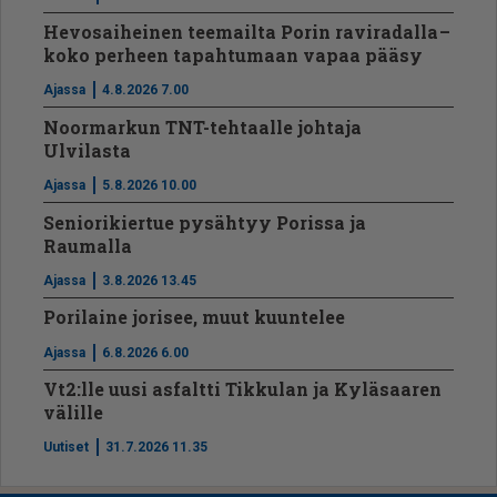
Hevosaiheinen teemailta Porin raviradalla –
koko perheen tapahtumaan vapaa pääsy
Ajassa
4.8.2026 7.00
Noormarkun TNT-tehtaalle johtaja
Ulvilasta
Ajassa
5.8.2026 10.00
Seniorikiertue pysähtyy Porissa ja
Raumalla
Ajassa
3.8.2026 13.45
Porilaine jorisee, muut kuuntelee
Ajassa
6.8.2026 6.00
Vt2:lle uusi asfaltti Tikkulan ja Kyläsaaren
välille
Uutiset
31.7.2026 11.35