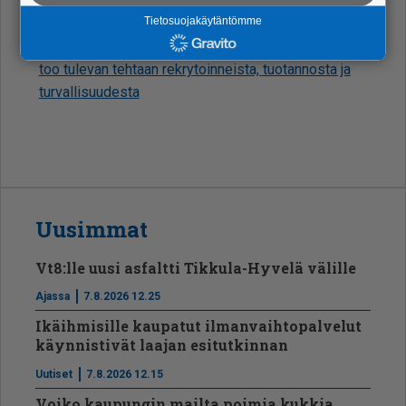
vat hank­keen in­fo-ti­lai­suu­des­sa
Tietosuojakäytäntömme
Rä­jäh­de­ai­ne­teh­das naa­pu­riin – toi­mi­tus­joh­ta­ja ker­
too tu­le­van teh­taan rek­ry­toin­neis­ta, tuo­tan­nos­ta ja
tur­val­li­suu­des­ta
Uusimmat
Vt8:lle uusi asfaltti Tikkula-Hyvelä välille
Ajassa
7.8.2026 12.25
Ikäihmisille kaupatut ilmanvaihtopalvelut
käynnistivät laajan esitutkinnan
Uutiset
7.8.2026 12.15
Voiko kaupungin mailta poimia kukkia