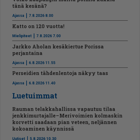
tänä kesänä?
Ajassa
7.8.2026 8.00
Katto on 120 vuotta!
Mielipiteet
7.8.2026 7.00
Jarkko Aholan kesäkiertue Porissa
perjantaina
Ajassa
6.8.2026 11.55
Perseidien tähdenlentoja näkyy taas
Ajassa
6.8.2026 11.40
Luetuimmat
Rauman telakkahallissa vapautuu tilaa
jenkkimurtajalle – Merivoimien kolmaskin
korvetti saadaan pian veteen, neljännen
kokoaminen käynnissä
Uutiset
5.8.2026 10.30